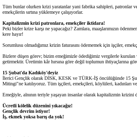
Tüm bunlar olurken krizi yaratanlar yani fabrika sahipleri, patronlar v
emekçilerin sırtına yüklemeye çalışıyorlar.
Kapitalizmin krizi patronlara, emekçiler iktidara!
Peki bizler krize karşı ne yapacağız? Zamlara, maaşlarımızın ödenmeme
kere hayır!
Sorumlusu olmadığımız krizin faturasını ödememek için işçiler, emekçi
Bizlere düşen görev; bizim emeğimizle ödediğimiz vergilerle kurulan ve 
getirmektir. Üretimin kâr hırsına göre değil toplumun ihtiyaçlarına gö
15 Şubat'da Kadıköy'deyiz
İlerici Gençlik olarak DİSK, KESK ve TÜRK-İŞ öncülüğünde 15 Şuba
Mitingi"ne katılıyoruz. Tüm işçileri, emekçileri, köylüleri, kadınları 
Emeğiyle, alnının teriyle yaşayan insanlar olarak kapitalizmin krizini
Ücretli kölelik düzenini yıkacağız!
Gençlik devrim istiyor!
İş, ekmek yoksa barış da yok!