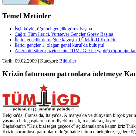
Temel Metinler
İşçi, köylü, öğrenci gençlik görev başına
Çağrı: Tüm İlerici, Yurtsever Gençler Görev Başına
İlerici gençlik derneğine kavuştu TÜM-İGD Kuruldu
İlerici gençler 1. olağan genel kurul'da buluştu!
Alternatif süreç gazetesi'nin TÜM-İGD ile yaptığı röportajın t
Tarih: 09.02.2009 | Kategori:
Bildiriler
Krizin faturasını patronlara ödetmeye Ka
Belçika'da, Fransa'da, İtalya'da, Almanya'da ve dünyanın birçok yerin
yaşanan hak gasplarına dur diyebilmek için alanlara çıkıyor.
Başbakan'ın "Kriz bizi teğet geçecek" açıklamalarına karşın kriz Türk
Krizin sorumlusu patronlar olduğu halde fatura emekçilere, işçilere öğr