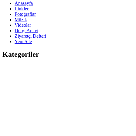
Anasayfa
Linkler
Fotoğraflar
Müzik
Videolar
Dergi Arşivi
Ziyaretçi Defteri
Yeni Site
Kategoriler