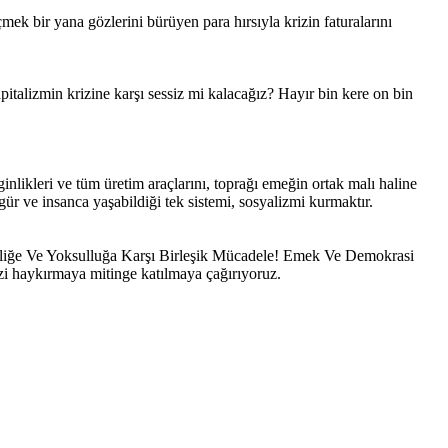
mek bir yana gözlerini bürüyen para hırsıyla krizin faturalarını
italizmin krizine karşı sessiz mi kalacağız? Hayır bin kere on bin
inlikleri ve tüm üretim araçlarını, toprağı emeğin ortak malı haline
gür ve insanca yaşabildiği tek sistemi, sosyalizmi kurmaktır.
zliğe Ve Yoksulluğa Karşı Birleşik Mücadele! Emek Ve Demokrasi
mizi haykırmaya mitinge katılmaya çağırıyoruz.