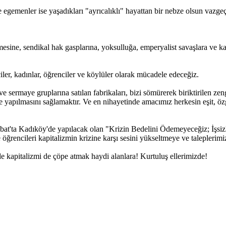
e egemenler ise yaşadıkları "ayrıcalıklı" hayattan bir nebze olsun vazgeç
sine, sendikal hak gasplarına, yoksulluğa, emperyalist savaşlara ve kap
ler, kadınlar, öğrenciler ve köylüler olarak mücadele edeceğiz.
sermaye gruplarına satılan fabrikaları, bizi sömürerek biriktirilen zeng
re yapılmasını sağlamaktır. Ve en nihayetinde amacımız herkesin eşit, öz
t'ta Kadıköy'de yapılacak olan "Krizin Bedelini Ödemeyeceğiz; İşsi
ve öğrencileri kapitalizmin krizine karşı sesini yükseltmeye ve talepleri
 de kapitalizmi de çöpe atmak haydi alanlara! Kurtuluş ellerimizde!