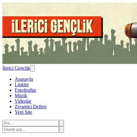
İlerici Gençlik
Anasayfa
Linkler
Fotoğraflar
Müzik
Videolar
Ziyaretçi Defteri
Yeni Site