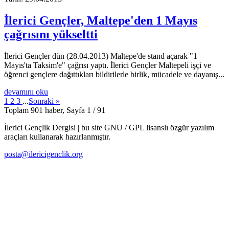
İlerici Gençler, Maltepe'den 1 Mayıs
çağrısını yükseltti
İlerici Gençler dün (28.04.2013) Maltepe'de stand açarak "1
Mayıs'ta Taksim'e" çağrısı yaptı. İlerici Gençler Maltepeli işçi ve
öğrenci gençlere dağıttıkları bildirilerle birlik, mücadele ve dayanış...
devamını oku
1
2
3
...
Sonraki »
Toplam 901 haber, Sayfa 1 / 91
İlerici Gençlik Dergisi | bu site GNU / GPL lisanslı özgür yazılım
araçları kullanarak hazırlanmıştır.
posta@ilericigenclik.org