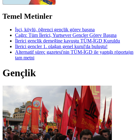
Temel Metinler
İşçi, köylü, öğrenci gençlik görev başına
Çağrı: Tüm İlerici, Yurtsever Gençler Görev Başına
İlerici gençlik derneğine kavuştu TÜM-İGD Kuruldu
İlerici gençler 1. olağan genel kurul'da buluştu!
Alternatif süreç gazetesi'nin TÜM-İGD ile yaptığı röportajın
tam metni
Gençlik