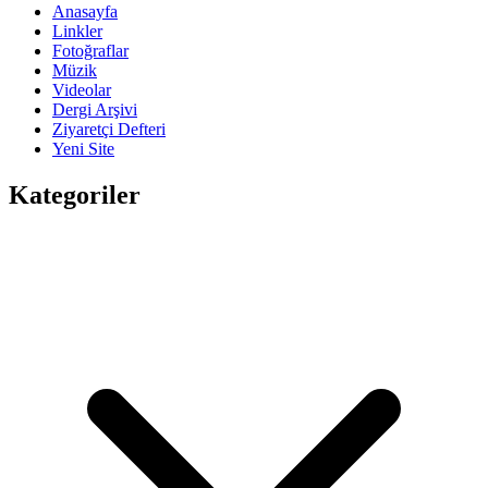
Anasayfa
Linkler
Fotoğraflar
Müzik
Videolar
Dergi Arşivi
Ziyaretçi Defteri
Yeni Site
Kategoriler