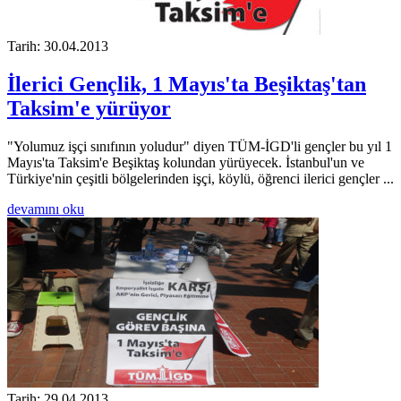
Tarih: 30.04.2013
İlerici Gençlik, 1 Mayıs'ta Beşiktaş'tan
Taksim'e yürüyor
"Yolumuz işçi sınıfının yoludur" diyen TÜM-İGD'li gençler bu yıl 1
Mayıs'ta Taksim'e Beşiktaş kolundan yürüyecek. İstanbul'un ve
Türkiye'nin çeşitli bölgelerinden işçi, köylü, öğrenci ilerici gençler ...
devamını oku
Tarih: 29.04.2013