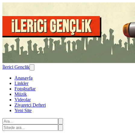
İlerici Gençlik
Anasayfa
Linkler
Fotoğraflar
Müzik
Videolar
Ziyaretçi Defteri
Yeni Site