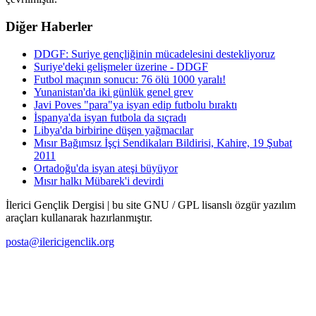
Diğer Haberler
DDGF: Suriye gençliğinin mücadelesini destekliyoruz
Suriye'deki gelişmeler üzerine - DDGF
Futbol maçının sonucu: 76 ölü 1000 yaralı!
Yunanistan'da iki günlük genel grev
Javi Poves "para"ya isyan edip futbolu bıraktı
İspanya'da isyan futbola da sıçradı
Libya'da birbirine düşen yağmacılar
Mısır Bağımsız İşçi Sendikaları Bildirisi, Kahire, 19 Şubat
2011
Ortadoğu'da isyan ateşi büyüyor
Mısır halkı Mübarek'i devirdi
İlerici Gençlik Dergisi | bu site GNU / GPL lisanslı özgür yazılım
araçları kullanarak hazırlanmıştır.
posta@ilericigenclik.org