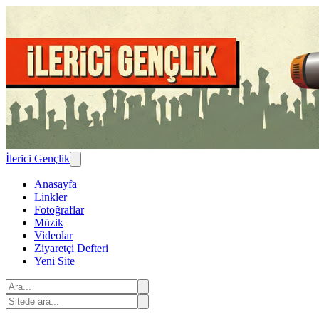
İlerici Gençlik
Anasayfa
Linkler
Fotoğraflar
Müzik
Videolar
Ziyaretçi Defteri
Yeni Site