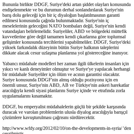
Bununla birlikte DDGF, Suriye'deki artan şiddet olayları konusunda
endişelenmekte ve bu durumun derhal sonlandırılarak Suriye'nin
barış dolu geleceği için bir iç diyaloğun başlatılmasının garanti
edilmesi konusunda çağrıda bulunmaktadır. Suriye'nin iç
meselelerinin geleceğini NATO bombaları değil, Suriye'nin kendi
vatandaşları belirlemelidir. Suriyeliler, ABD ve bölgedeki müttefik
kuvvetlerine göre değil tamamen kendi çıkarlarına göre toplumsal
gelişimler konusunda tercihlerini yapabilmeliler. DDGF, Suriye'deki
yüksek farkındalık düzeyinin bütün Suriye halkının taleplerini
dikkate alacak cesur uzlaşma planlarına yol göstereceğine inanıyor.
Yabancı müdahale modelleri her zaman ilgili ülkelerin insanları için
yıkıcı ve kanlı deneyimler olmuştur ve Suriye'ye yapılacak herhangi
bir müdahale Suriyeliler için ölüm ve acının garantisi olacaktır.
Suriye konusunda DDGF'nin almış olduğu pozisyonu için en
önemli unsur, Suriye'nin ABD, AB ve Türkiye'nin askeri harekatlar
aracılığıyla kendi siyasi planlarını Suriye içinde ve etrafında zorla
uygulamalarını kınamaktır.
DDGF, bu emperyalist müdahalelerin güçlü bir şekilde karşısında
duracak ve varolan problemlerin ulusla diyalog aracılığıyla barışçıl
çözümlere kavuşturulması çağrısını sürdürecektir.
http://www.wfdy.org/2012/02/10/on-the-developments-in-syria/ 'den
çevrilmiştir.