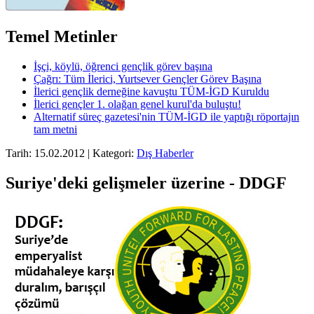
Temel Metinler
İşçi, köylü, öğrenci gençlik görev başına
Çağrı: Tüm İlerici, Yurtsever Gençler Görev Başına
İlerici gençlik derneğine kavuştu TÜM-İGD Kuruldu
İlerici gençler 1. olağan genel kurul'da buluştu!
Alternatif süreç gazetesi'nin TÜM-İGD ile yaptığı röportajın
tam metni
Tarih: 15.02.2012 | Kategori:
Dış Haberler
Suriye'deki gelişmeler üzerine - DDGF