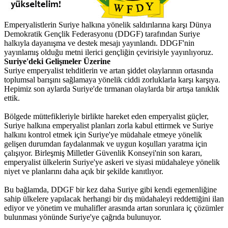
Emperyalistlerin Suriye halkına yönelik saldırılarına karşı Dünya
Demokratik Gençlik Federasyonu (DDGF) tarafından Suriye
halkıyla dayanışma ve destek mesajı yayınlandı. DDGF'nin
yayınlamış olduğu metni ilerici gençliğin çevirisiyle yayınlıyoruz.
Suriye'deki Gelişmeler Üzerine
Suriye emperyalist tehditlerin ve artan şiddet olaylarının ortasında
toplumsal barışını sağlamaya yönelik ciddi zorluklarla karşı karşıya.
Hepimiz son aylarda Suriye'de tırmanan olaylarda bir artışa tanıklık
ettik.
Bölgede müttefikleriyle birlikte hareket eden emperyalist güçler,
Suriye halkına emperyalist planları zorla kabul ettirmek ve Suriye
halkını kontrol etmek için Suriye'ye müdahale etmeye yönelik
gelişen durumdan faydalanmak ve uygun koşulları yaratma için
çalışıyor. Birleşmiş Milletler Güvenlik Konseyi'nin son kararı,
emperyalist ülkelerin Suriye'ye askeri ve siyasi müdahaleye yönelik
niyet ve planlarını daha açık bir şekilde kanıtlıyor.
Bu bağlamda, DDGF bir kez daha Suriye gibi kendi egemenliğine
sahip ülkelere yapılacak herhangi bir dış müdahaleyi reddettiğini ilan
ediyor ve yönetim ve muhalifler arasında artan sorunlara iç çözümler
bulunması yönünde Suriye'ye çağrıda bulunuyor.