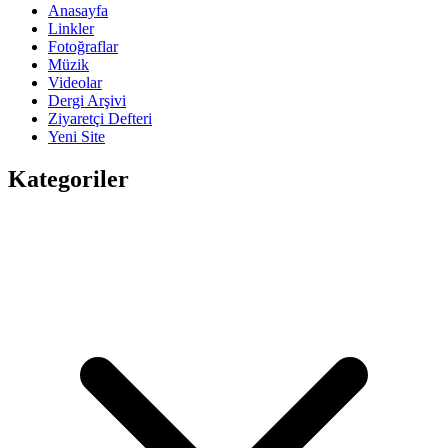
Anasayfa
Linkler
Fotoğraflar
Müzik
Videolar
Dergi Arşivi
Ziyaretçi Defteri
Yeni Site
Kategoriler