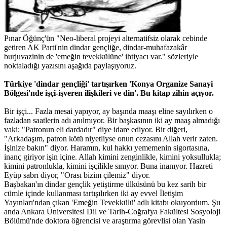
Pınar Öğünç'ün "Neo-liberal projeyi alternatifsiz olarak cebinde
getiren AK Parti'nin dindar gençliğe, dindar-muhafazakâr
burjuvazinin de 'emeğin tevekkülüne' ihtiyacı var." sözleriyle
noktaladığı yazısını aşağıda paylaşıyoruz.
Türkiye 'dindar gençliği' tartışırken 'Konya Organize Sanayi
Bölgesi'nde işçi-işveren ilişkileri ve din'. Bu kitap zihin açıyor.
Bir işçi... Fazla mesai yapıyor, ay başında maaşı eline sayılırken o
fazladan saatlerin adı anılmıyor. Bir başkasının iki ay maaş almadığı
vaki; "Patronun eli dardadır" diye idare ediyor. Bir diğeri,
"Arkadaşım, patron kötü niyetliyse onun cezasını Allah verir zaten.
İşinize bakın" diyor. Haramın, kul hakkı yememenin sigortasına,
inanç giriyor işin içine. Allah kimini zenginlikle, kimini yoksullukla;
kimini patronlukla, kimini işçilikle sınıyor. Buna inanıyor. Hazreti
Eyüp sabrı diyor, "Orası bizim çilemiz" diyor.
Başbakan'ın dindar gençlik yetiştirme ülküsünü bu kez sarih bir
cümle içinde kullanması tartışılırken iki ay evvel İletişim
Yayınları'ndan çıkan 'Emeğin Tevekkülü' adlı kitabı okuyordum. Şu
anda Ankara Üniversitesi Dil ve Tarih-Coğrafya Fakültesi Sosyoloji
Bölümü'nde doktora öğrencisi ve araştırma görevlisi olan Yasin