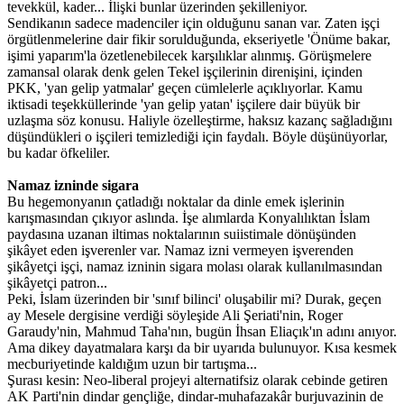
tevekkül, kader... İlişki bunlar üzerinden şekilleniyor.
Sendikanın sadece madenciler için olduğunu sanan var. Zaten işçi
örgütlenmelerine dair fikir sorulduğunda, ekseriyetle 'Önüme bakar,
işimi yaparım'la özetlenebilecek karşılıklar alınmış. Görüşmelere
zamansal olarak denk gelen Tekel işçilerinin direnişini, içinden
PKK, 'yan gelip yatmalar' geçen cümlelerle açıklıyorlar. Kamu
iktisadi teşekküllerinde 'yan gelip yatan' işçilere dair büyük bir
uzlaşma söz konusu. Haliyle özelleştirme, haksız kazanç sağladığını
düşündükleri o işçileri temizlediği için faydalı. Böyle düşünüyorlar,
bu kadar öfkeliler.
Namaz izninde sigara
Bu hegemonyanın çatladığı noktalar da dinle emek işlerinin
karışmasından çıkıyor aslında. İşe alımlarda Konyalılıktan İslam
paydasına uzanan iltimas noktalarının suiistimale dönüşünden
şikâyet eden işverenler var. Namaz izni vermeyen işverenden
şikâyetçi işçi, namaz izninin sigara molası olarak kullanılmasından
şikâyetçi patron...
Peki, İslam üzerinden bir 'sınıf bilinci' oluşabilir mi? Durak, geçen
ay Mesele dergisine verdiği söyleşide Ali Şeriati'nin, Roger
Garaudy'nin, Mahmud Taha'nın, bugün İhsan Eliaçık'ın adını anıyor.
Ama dikey dayatmalara karşı da bir uyarıda bulunuyor. Kısa kesmek
mecburiyetinde kaldığım uzun bir tartışma...
Şurası kesin: Neo-liberal projeyi alternatifsiz olarak cebinde getiren
AK Parti'nin dindar gençliğe, dindar-muhafazakâr burjuvazinin de