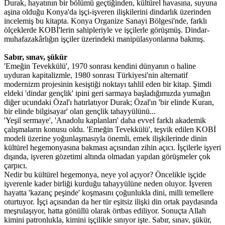
Durak, hayatının bir bölümü geçtiğinden, kültürel havasına, suyuna
aşina olduğu Konya'da işçi-işveren ilişkilerini dindarlık üzerinden
incelemiş bu kitapta. Konya Organize Sanayi Bölgesi'nde, farklı
ölçeklerde KOBİ'lerin sahipleriyle ve işçilerle görüşmüş. Dindar-
muhafazakârlığın işçiler üzerindeki manipülasyonlarına bakmış.
Sabır, sınav, şükür
'Emeğin Tevekkülü', 1970 sonrası kendini dünyanın o haline
uyduran kapitalizmle, 1980 sonrası Türkiyesi'nin alternatif
modernizm projesinin kesiştiği noktayı tahlil eden bir kitap. Şimdi
eldeki 'dindar gençlik' ipini geri sarmaya başladığımızda yumağın
diğer ucundaki Özal'ı hatırlatıyor Durak; Özal'ın 'bir elinde Kuran,
bir elinde bilgisayar' olan gençlik tahayyülünü...
'Yeşil sermaye', 'Anadolu kaplanları' daha evvel farklı akademik
çalışmaların konusu oldu. 'Emeğin Tevekkülü', teşvik edilen KOBİ
modeli üzerine yoğunlaşmasıyla önemli, emek ilişkilerinde dinin
kültürel hegemonyasına bakması açısından zihin açıcı. İşçilerle işyeri
dışında, işveren gözetimi altında olmadan yapılan görüşmeler çok
çarpıcı.
Nedir bu kültürel hegemonya, neye yol açıyor? Öncelikle işçide
işverenle kader birliği kurduğu tahayyülüne neden oluyor. İşveren
hayatta 'kazanç peşinde' koşmasını çoğunlukla dini, milli temellere
oturtuyor. İşçi açısından da her tür eşitsiz ilişki din ortak paydasında
meşrulaşıyor, hatta gönüllü olarak örtbas ediliyor. Sonuçta Allah
kimini patronlukla, kimini işçilikle sınıyor işte. Sabır, sınav, şükür,