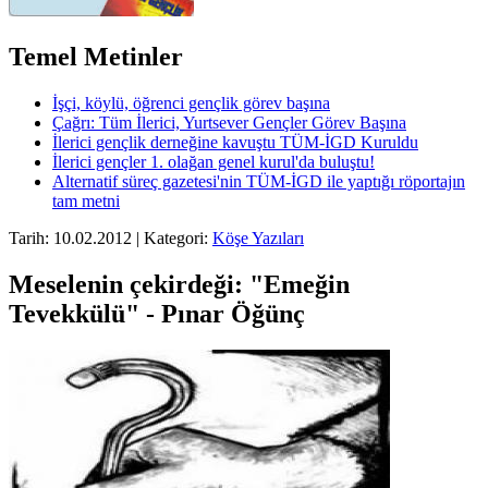
Temel Metinler
İşçi, köylü, öğrenci gençlik görev başına
Çağrı: Tüm İlerici, Yurtsever Gençler Görev Başına
İlerici gençlik derneğine kavuştu TÜM-İGD Kuruldu
İlerici gençler 1. olağan genel kurul'da buluştu!
Alternatif süreç gazetesi'nin TÜM-İGD ile yaptığı röportajın
tam metni
Tarih: 10.02.2012 | Kategori:
Köşe Yazıları
Meselenin çekirdeği: "Emeğin
Tevekkülü" - Pınar Öğünç