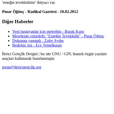
'emeğin tevekkülüne' ihtiyacı var.
Pınar Öğünç - Radikal Gazetesi - 10.02.2012
Diğer Haberler
Yeni başlayanlar için metrobüs - Burak Kuru
Meselenin çekirdeği: "Emeğin Tevekkülü" - Pınar Öğünç
Dokunan yanmalı - Zafer Aydın
Bedelsiz söz - Ece Temelkuran
İlerici Gençlik Dergisi | bu site GNU / GPL lisanslı özgür yazılım
araçları kullanarak hazırlanmıştır.
posta@ilericigenclik.org