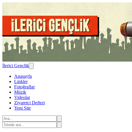
İlerici Gençlik
Anasayfa
Linkler
Fotoğraflar
Müzik
Videolar
Ziyaretçi Defteri
Yeni Site