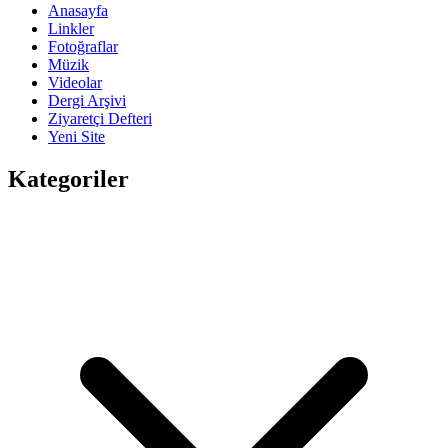
Anasayfa
Linkler
Fotoğraflar
Müzik
Videolar
Dergi Arşivi
Ziyaretçi Defteri
Yeni Site
Kategoriler