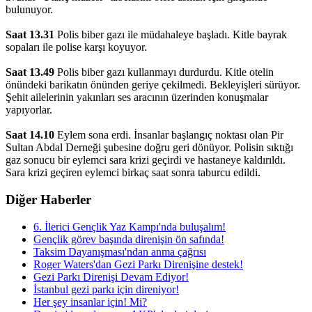
bulunuyor.
Saat 13.31
Polis biber gazı ile müdahaleye başladı. Kitle bayrak
sopaları ile polise karşı koyuyor.
Saat 13.49
Polis biber gazı kullanmayı durdurdu. Kitle otelin
önündeki barikatın önünden geriye çekilmedi. Bekleyişleri sürüyor.
Şehit ailelerinin yakınları ses aracının üzerinden konuşmalar
yapıyorlar.
Saat 14.10
Eylem sona erdi. İnsanlar başlangıç noktası olan Pir
Sultan Abdal Derneği şubesine doğru geri dönüyor. Polisin sıktığı
gaz sonucu bir eylemci sara krizi geçirdi ve hastaneye kaldırıldı.
Sara krizi geçiren eylemci birkaç saat sonra taburcu edildi.
Diğer Haberler
6. İlerici Gençlik Yaz Kampı'nda buluşalım!
Gençlik görev başında direnişin ön safında!
Taksim Dayanışması'ndan anma çağrısı
Roger Waters'dan Gezi Parkı Direnişine destek!
Gezi Parkı Direnişi Devam Ediyor!
İstanbul gezi parkı için direniyor!
Her şey insanlar için! Mi?