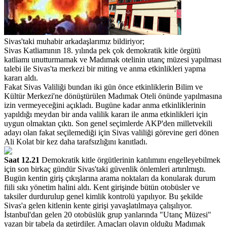
Sivas'taki muhabir arkadaşlarımız bildiriyor;
Sivas Katliamının 18. yılında pek çok demokratik kitle örgütü
katliamı unutturmamak ve Madımak otelinin utanç müzesi yapılması
talebi ile Sivas'ta merkezi bir miting ve anma etkinlikleri yapma
kararı aldı.
Fakat Sivas Valiliği bundan iki gün önce etkinliklerin Bilim ve
Kültür Merkezi'ne dönüştürülen Madımak Oteli önünde yapılmasına
izin vermeyeceğini açıkladı. Bugüne kadar anma etkinliklerinin
yapıldığı meydan bir anda valilik kararı ile anma etkinlikleri için
uygun olmaktan çıktı. Son genel seçimlerde AKP'den milletvekili
adayı olan fakat seçilemediği için Sivas valiliği görevine geri dönen
Ali Kolat bir kez daha tarafsızlığını kanıtladı.
Saat 12.21
Demokratik kitle örgütlerinin katılımını engelleyebilmek
için son birkaç gündür Sivas'taki güvenlik önlemleri artırılmıştı.
Bugün kentin giriş çıkışlarına arama noktaları da konularak durum
fiili sıkı yönetim halini aldı. Kent girişinde bütün otobüsler ve
taksiler durdurulup genel kimlik kontrolü yapılıyor. Bu şekilde
Sivas'a gelen kitlenin kente girişi yavaşlatılmaya çalışılıyor.
İstanbul'dan gelen 20 otobüslük grup yanlarında "Utanç Müzesi"
yazan bir tabela da getirdiler. Amaçları olayın olduğu Madımak