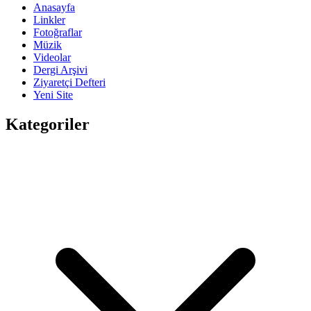
Anasayfa
Linkler
Fotoğraflar
Müzik
Videolar
Dergi Arşivi
Ziyaretçi Defteri
Yeni Site
Kategoriler