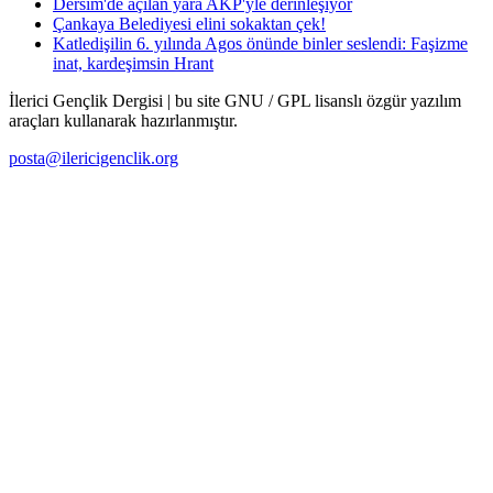
Dersim'de açılan yara AKP'yle derinleşiyor
Çankaya Belediyesi elini sokaktan çek!
Katledişilin 6. yılında Agos önünde binler seslendi: Faşizme
inat, kardeşimsin Hrant
İlerici Gençlik Dergisi | bu site GNU / GPL lisanslı özgür yazılım
araçları kullanarak hazırlanmıştır.
posta@ilericigenclik.org