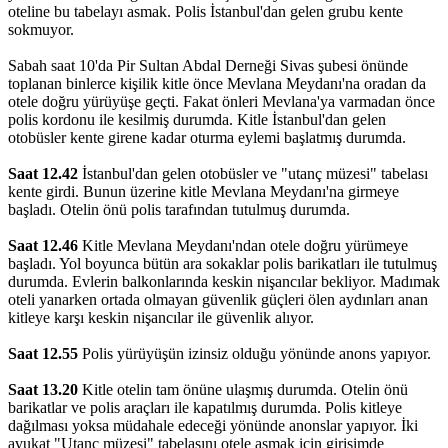
oteline bu tabelayı asmak. Polis İstanbul'dan gelen grubu kente
sokmuyor.
Sabah saat 10'da Pir Sultan Abdal Derneği Sivas şubesi önünde
toplanan binlerce kişilik kitle önce Mevlana Meydanı'na oradan da
otele doğru yürüyüşe geçti. Fakat önleri Mevlana'ya varmadan önce
polis kordonu ile kesilmiş durumda. Kitle İstanbul'dan gelen
otobüsler kente girene kadar oturma eylemi başlatmış durumda.
Saat 12.42
İstanbul'dan gelen otobüsler ve "utanç müzesi" tabelası
kente girdi. Bunun üzerine kitle Mevlana Meydanı'na girmeye
başladı. Otelin önü polis tarafından tutulmuş durumda.
Saat 12.46
Kitle Mevlana Meydanı'ndan otele doğru yürümeye
başladı. Yol boyunca bütün ara sokaklar polis barikatları ile tutulmuş
durumda. Evlerin balkonlarında keskin nişancılar bekliyor. Madımak
oteli yanarken ortada olmayan güvenlik güçleri ölen aydınları anan
kitleye karşı keskin nişancılar ile güvenlik alıyor.
Saat 12.55
Polis yürüyüşün izinsiz olduğu yönünde anons yapıyor.
Saat 13.20
Kitle otelin tam önüne ulaşmış durumda. Otelin önü
barikatlar ve polis araçları ile kapatılmış durumda. Polis kitleye
dağılması yoksa müdahale edeceği yönünde anonslar yapıyor. İki
avukat "Utanç müzesi" tabelasını otele asmak için girişimde