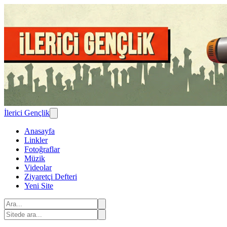
İlerici Gençlik
Anasayfa
Linkler
Fotoğraflar
Müzik
Videolar
Ziyaretçi Defteri
Yeni Site