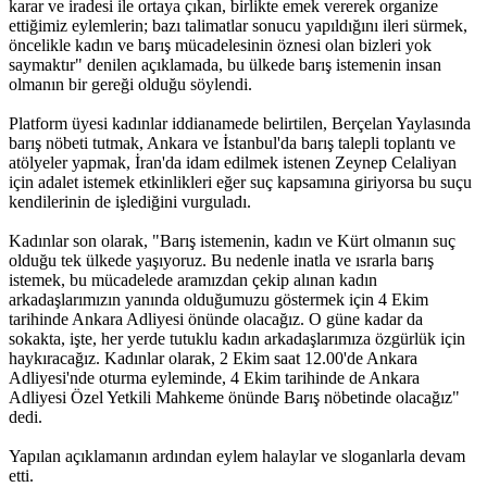
karar ve iradesi ile ortaya çıkan, birlikte emek vererek organize
ettiğimiz eylemlerin; bazı talimatlar sonucu yapıldığını ileri sürmek,
öncelikle kadın ve barış mücadelesinin öznesi olan bizleri yok
saymaktır" denilen açıklamada, bu ülkede barış istemenin insan
olmanın bir gereği olduğu söylendi.
Platform üyesi kadınlar iddianamede belirtilen, Berçelan Yaylasında
barış nöbeti tutmak, Ankara ve İstanbul'da barış talepli toplantı ve
atölyeler yapmak, İran'da idam edilmek istenen Zeynep Celaliyan
için adalet istemek etkinlikleri eğer suç kapsamına giriyorsa bu suçu
kendilerinin de işlediğini vurguladı.
Kadınlar son olarak, "Barış istemenin, kadın ve Kürt olmanın suç
olduğu tek ülkede yaşıyoruz. Bu nedenle inatla ve ısrarla barış
istemek, bu mücadelede aramızdan çekip alınan kadın
arkadaşlarımızın yanında olduğumuzu göstermek için 4 Ekim
tarihinde Ankara Adliyesi önünde olacağız. O güne kadar da
sokakta, işte, her yerde tutuklu kadın arkadaşlarımıza özgürlük için
haykıracağız. Kadınlar olarak, 2 Ekim saat 12.00'de Ankara
Adliyesi'nde oturma eyleminde, 4 Ekim tarihinde de Ankara
Adliyesi Özel Yetkili Mahkeme önünde Barış nöbetinde olacağız"
dedi.
Yapılan açıklamanın ardından eylem halaylar ve sloganlarla devam
etti.