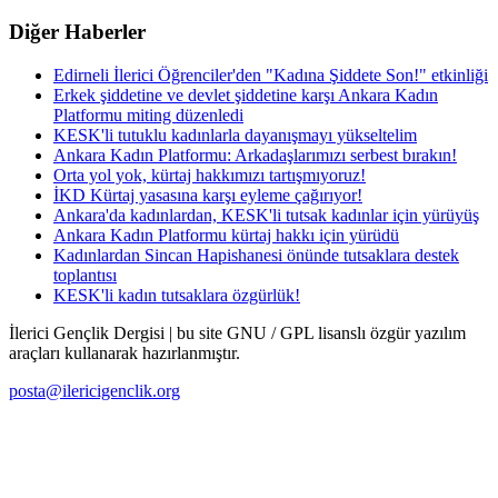
Diğer Haberler
Edirneli İlerici Öğrenciler'den "Kadına Şiddete Son!" etkinliği
Erkek şiddetine ve devlet şiddetine karşı Ankara Kadın
Platformu miting düzenledi
KESK'li tutuklu kadınlarla dayanışmayı yükseltelim
Ankara Kadın Platformu: Arkadaşlarımızı serbest bırakın!
Orta yol yok, kürtaj hakkımızı tartışmıyoruz!
İKD Kürtaj yasasına karşı eyleme çağırıyor!
Ankara'da kadınlardan, KESK'li tutsak kadınlar için yürüyüş
Ankara Kadın Platformu kürtaj hakkı için yürüdü
Kadınlardan Sincan Hapishanesi önünde tutsaklara destek
toplantısı
KESK'li kadın tutsaklara özgürlük!
İlerici Gençlik Dergisi | bu site GNU / GPL lisanslı özgür yazılım
araçları kullanarak hazırlanmıştır.
posta@ilericigenclik.org