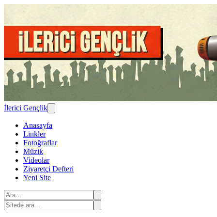
İlerici Gençlik
Anasayfa
Linkler
Fotoğraflar
Müzik
Videolar
Ziyaretçi Defteri
Yeni Site