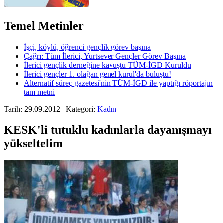
Temel Metinler
İşçi, köylü, öğrenci gençlik görev başına
Çağrı: Tüm İlerici, Yurtsever Gençler Görev Başına
İlerici gençlik derneğine kavuştu TÜM-İGD Kuruldu
İlerici gençler 1. olağan genel kurul'da buluştu!
Alternatif süreç gazetesi'nin TÜM-İGD ile yaptığı röportajın
tam metni
Tarih: 29.09.2012 | Kategori:
Kadın
KESK'li tutuklu kadınlarla dayanışmayı
yükseltelim