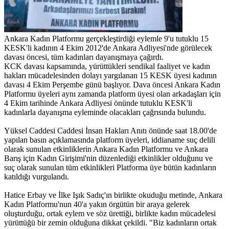
Ankara Kadın Platformu gerçekleştirdiği eylemle 9'u tutuklu 15
KESK'li kadının 4 Ekim 2012'de Ankara Adliyesi'nde görülecek
davası öncesi, tüm kadınları dayanışmaya çağırdı.
KCK davası kapsamında, yürüttükleri sendikal faaliyet ve kadın
hakları mücadelesinden dolayı yargılanan 15 KESK üyesi kadının
davası 4 Ekim Perşembe günü başlıyor. Dava öncesi Ankara Kadın
Platformu üyeleri aynı zamanda platform üyesi olan arkadaşları için
4 Ekim tarihinde Ankara Adliyesi önünde tutuklu KESK'li
kadınlarla dayanışma eyleminde olacakları çağrısında bulundu.
Yüksel Caddesi Caddesi İnsan Hakları Anıtı önünde saat 18.00'de
yapılan basın açıklamasında platform üyeleri, iddianame suç delili
olarak sunulan etkinliklerin Ankara Kadın Platformu ve Ankara
Barış için Kadın Girişimi'nin düzenlediği etkinlikler olduğunu ve
suç olarak sunulan tüm etkinlikleri Platforma üye bütün kadınların
katıldığı vurgulandı.
Hatice Erbay ve İlke Işık Sadıç'ın birlikte okuduğu metinde, Ankara
Kadın Platformu'nun 40'a yakın örgütün bir araya gelerek
oluşturduğu, ortak eylem ve söz ürettiği, birlikte kadın mücadelesi
yürüttüğü bir zemin olduğuna dikkat çekildi. "Biz kadınların ortak