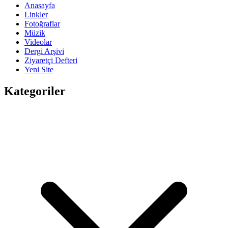
Anasayfa
Linkler
Fotoğraflar
Müzik
Videolar
Dergi Arşivi
Ziyaretçi Defteri
Yeni Site
Kategoriler