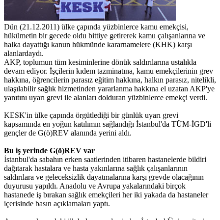
Dün (21.12.2011) ülke çapında yüzbinlerce kamu emekçisi,
hükümetin bir gecede oldu bittiye getirerek kamu çalışanlarına ve
halka dayattığı kanun hükmünde kararnamelere (KHK) karşı
alanlardaydı.
AKP, toplumun tüm kesiminlerine dönük saldırılarına ustalıkla
devam ediyor. İşçilerin kıdem tazminatına, kamu emekçilerinin grev
hakkına, öğrencilerin parasız eğitim hakkına, halkın parasız, nitelikli,
ulaşılabilir sağlık hizmetinden yararlanma hakkına el uzatan AKP'ye
yanıtını uyarı grevi ile alanları dolduran yüzbinlerce emekçi verdi.
KESK'in ülke çapında örgütlediği bir günlük uyarı grevi
kapsamında en yoğun katılımın sağlandığı İstanbul'da TÜM-İGD'li
gençler de G(ö)REV alanında yerini aldı.
Bu iş yerinde G(ö)REV var
İstanbul'da sabahın erken saatlerinden itibaren hastanelerde bildiri
dağıtarak hastalara ve hasta yakınlarına sağlık çalışanlarının
saldırılara ve geleceksizlik dayatmalarına karşı grevde olacağının
duyurusu yapıldı. Anadolu ve Avrupa yakalarındaki birçok
hastanede iş bırakan sağlık emekçileri her iki yakada da hastaneler
içerisinde basın açıklamaları yaptı.