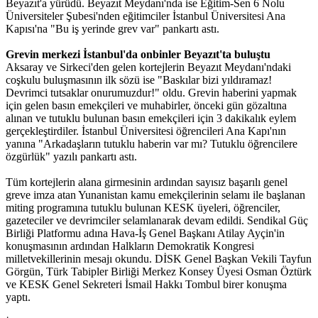
Beyazıt'a yürüdü. Beyazıt Meydanı'nda ise Eğitim-Sen 6 Nolu
Üniversiteler Şubesi'nden eğitimciler İstanbul Üniversitesi Ana
Kapısı'na "Bu iş yerinde grev var" pankartı astı.
Grevin merkezi İstanbul'da onbinler Beyazıt'ta buluştu
Aksaray ve Sirkeci'den gelen kortejlerin Beyazıt Meydanı'ndaki
coşkulu buluşmasının ilk sözü ise "Baskılar bizi yıldıramaz!
Devrimci tutsaklar onurumuzdur!" oldu. Grevin haberini yapmak
için gelen basın emekçileri ve muhabirler, önceki gün gözaltına
alınan ve tutuklu bulunan basın emekçileri için 3 dakikalık eylem
gerçekleştirdiler. İstanbul Üniversitesi öğrencileri Ana Kapı'nın
yanına "Arkadaşların tutuklu haberin var mı? Tutuklu öğrencilere
özgürlük" yazılı pankartı astı.
Tüm kortejlerin alana girmesinin ardından sayısız başarılı genel
greve imza atan Yunanistan kamu emekçilerinin selamı ile başlanan
miting programına tutuklu bulunan KESK üyeleri, öğrenciler,
gazeteciler ve devrimciler selamlanarak devam edildi. Sendikal Güç
Birliği Platformu adına Hava-İş Genel Başkanı Atilay Ayçin'in
konuşmasının ardından Halkların Demokratik Kongresi
milletvekillerinin mesajı okundu. DİSK Genel Başkan Vekili Tayfun
Görgün, Türk Tabipler Birliği Merkez Konsey Üyesi Osman Öztürk
ve KESK Genel Sekreteri İsmail Hakkı Tombul birer konuşma
yaptı.