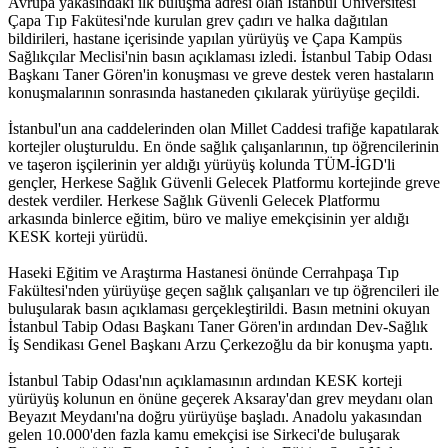
Avrupa yakasındaki ilk buluşma adresi olan İstanbul Üniversitesi
Çapa Tıp Fakütesi'nde kurulan grev çadırı ve halka dağıtılan
bildirileri, hastane içerisinde yapılan yürüyüş ve Çapa Kampüs
Sağlıkçılar Meclisi'nin basın açıklaması izledi. İstanbul Tabip Odası
Başkanı Taner Gören'in konuşması ve greve destek veren hastaların
konuşmalarının sonrasında hastaneden çıkılarak yürüyüşe geçildi.
İstanbul'un ana caddelerinden olan Millet Caddesi trafiğe kapatılarak
kortejler oluşturuldu. En önde sağlık çalışanlarının, tıp öğrencilerinin
ve taşeron işçilerinin yer aldığı yürüyüş kolunda TÜM-İGD'li
gençler, Herkese Sağlık Güvenli Gelecek Platformu kortejinde greve
destek verdiler. Herkese Sağlık Güvenli Gelecek Platformu
arkasında binlerce eğitim, büro ve maliye emekçisinin yer aldığı
KESK korteji yürüdü.
Haseki Eğitim ve Araştırma Hastanesi önünde Cerrahpaşa Tıp
Fakültesi'nden yürüyüşe geçen sağlık çalışanları ve tıp öğrencileri ile
buluşularak basın açıklaması gerçekleştirildi. Basın metnini okuyan
İstanbul Tabip Odası Başkanı Taner Gören'in ardından Dev-Sağlık
İş Sendikası Genel Başkanı Arzu Çerkezoğlu da bir konuşma yaptı.
İstanbul Tabip Odası'nın açıklamasının ardından KESK korteji
yürüyüş kolunun en önüne geçerek Aksaray'dan grev meydanı olan
Beyazıt Meydanı'na doğru yürüyüşe başladı. Anadolu yakasından
gelen 10.000'den fazla kamu emekçisi ise Sirkeci'de buluşarak