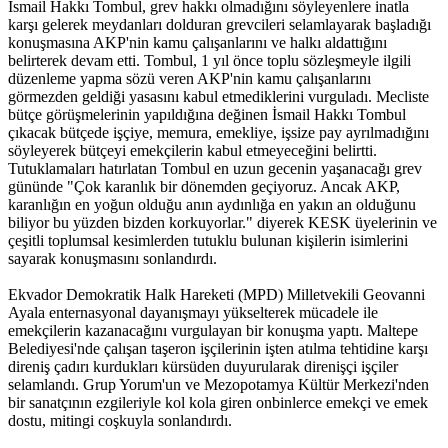
İsmail Hakkı Tombul, grev hakkı olmadığını söyleyenlere inatla
karşı gelerek meydanları dolduran grevcileri selamlayarak başladığı
konuşmasına AKP'nin kamu çalışanlarını ve halkı aldattığını
belirterek devam etti. Tombul, 1 yıl önce toplu sözleşmeyle ilgili
düzenleme yapma sözü veren AKP'nin kamu çalışanlarını
görmezden geldiği yasasını kabul etmediklerini vurguladı. Mecliste
bütçe görüşmelerinin yapıldığına değinen İsmail Hakkı Tombul
çıkacak bütçede işçiye, memura, emekliye, işsize pay ayrılmadığını
söyleyerek bütçeyi emekçilerin kabul etmeyeceğini belirtti.
Tutuklamaları hatırlatan Tombul en uzun gecenin yaşanacağı grev
gününde "Çok karanlık bir dönemden geçiyoruz. Ancak AKP,
karanlığın en yoğun olduğu anın aydınlığa en yakın an olduğunu
biliyor bu yüzden bizden korkuyorlar." diyerek KESK üyelerinin ve
çeşitli toplumsal kesimlerden tutuklu bulunan kişilerin isimlerini
sayarak konuşmasını sonlandırdı.
Ekvador Demokratik Halk Hareketi (MPD) Milletvekili Geovanni
Ayala enternasyonal dayanışmayı yükselterek mücadele ile
emekçilerin kazanacağını vurgulayan bir konuşma yaptı. Maltepe
Belediyesi'nde çalışan taşeron işçilerinin işten atılma tehtidine karşı
direniş çadırı kurdukları kürsüden duyurularak direnişçi işçiler
selamlandı. Grup Yorum'un ve Mezopotamya Kültür Merkezi'nden
bir sanatçının ezgileriyle kol kola giren onbinlerce emekçi ve emek
dostu, mitingi coşkuyla sonlandırdı.