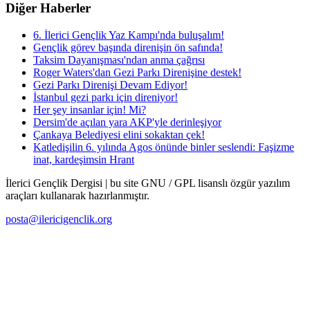
Diğer Haberler
6. İlerici Gençlik Yaz Kampı'nda buluşalım!
Gençlik görev başında direnişin ön safında!
Taksim Dayanışması'ndan anma çağrısı
Roger Waters'dan Gezi Parkı Direnişine destek!
Gezi Parkı Direnişi Devam Ediyor!
İstanbul gezi parkı için direniyor!
Her şey insanlar için! Mi?
Dersim'de açılan yara AKP'yle derinleşiyor
Çankaya Belediyesi elini sokaktan çek!
Katledişilin 6. yılında Agos önünde binler seslendi: Faşizme
inat, kardeşimsin Hrant
İlerici Gençlik Dergisi | bu site GNU / GPL lisanslı özgür yazılım
araçları kullanarak hazırlanmıştır.
posta@ilericigenclik.org