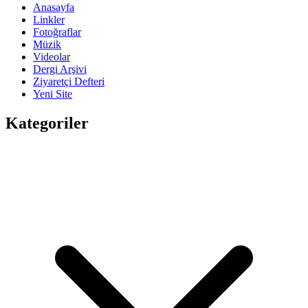
Anasayfa
Linkler
Fotoğraflar
Müzik
Videolar
Dergi Arşivi
Ziyaretçi Defteri
Yeni Site
Kategoriler