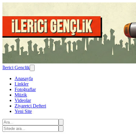
İlerici Gençlik
Anasayfa
Linkler
Fotoğraflar
Müzik
Videolar
Ziyaretçi Defteri
Yeni Site