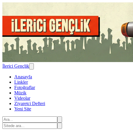
İlerici Gençlik
Anasayfa
Linkler
Fotoğraflar
Müzik
Videolar
Ziyaretçi Defteri
Yeni Site