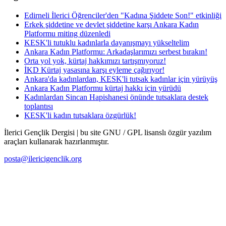
Edirneli İlerici Öğrenciler'den "Kadına Şiddete Son!" etkinliği
Erkek şiddetine ve devlet şiddetine karşı Ankara Kadın
Platformu miting düzenledi
KESK'li tutuklu kadınlarla dayanışmayı yükseltelim
Ankara Kadın Platformu: Arkadaşlarımızı serbest bırakın!
Orta yol yok, kürtaj hakkımızı tartışmıyoruz!
İKD Kürtaj yasasına karşı eyleme çağırıyor!
Ankara'da kadınlardan, KESK'li tutsak kadınlar için yürüyüş
Ankara Kadın Platformu kürtaj hakkı için yürüdü
Kadınlardan Sincan Hapishanesi önünde tutsaklara destek
toplantısı
KESK'li kadın tutsaklara özgürlük!
İlerici Gençlik Dergisi | bu site GNU / GPL lisanslı özgür yazılım
araçları kullanarak hazırlanmıştır.
posta@ilericigenclik.org