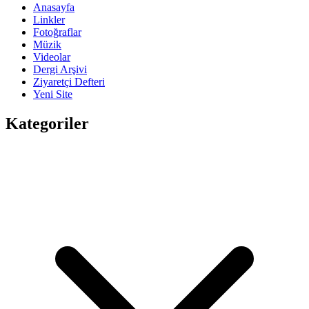
Anasayfa
Linkler
Fotoğraflar
Müzik
Videolar
Dergi Arşivi
Ziyaretçi Defteri
Yeni Site
Kategoriler