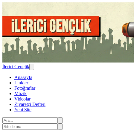
İlerici Gençlik
Anasayfa
Linkler
Fotoğraflar
Müzik
Videolar
Ziyaretçi Defteri
Yeni Site