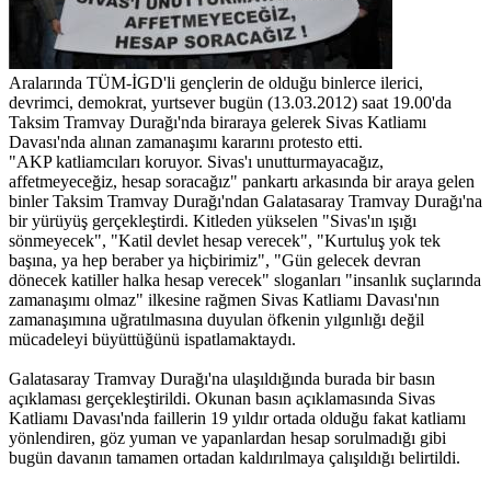
Aralarında TÜM-İGD'li gençlerin de olduğu binlerce ilerici,
devrimci, demokrat, yurtsever bugün (13.03.2012) saat 19.00'da
Taksim Tramvay Durağı'nda biraraya gelerek Sivas Katliamı
Davası'nda alınan zamanaşımı kararını protesto etti.
"AKP katliamcıları koruyor. Sivas'ı unutturmayacağız,
affetmeyeceğiz, hesap soracağız" pankartı arkasında bir araya gelen
binler Taksim Tramvay Durağı'ndan Galatasaray Tramvay Durağı'na
bir yürüyüş gerçekleştirdi. Kitleden yükselen "Sivas'ın ışığı
sönmeyecek", "Katil devlet hesap verecek", "Kurtuluş yok tek
başına, ya hep beraber ya hiçbirimiz", "Gün gelecek devran
dönecek katiller halka hesap verecek" sloganları "insanlık suçlarında
zamanaşımı olmaz" ilkesine rağmen Sivas Katliamı Davası'nın
zamanaşımına uğratılmasına duyulan öfkenin yılgınlığı değil
mücadeleyi büyüttüğünü ispatlamaktaydı.
Galatasaray Tramvay Durağı'na ulaşıldığında burada bir basın
açıklaması gerçekleştirildi. Okunan basın açıklamasında Sivas
Katliamı Davası'nda faillerin 19 yıldır ortada olduğu fakat katliamı
yönlendiren, göz yuman ve yapanlardan hesap sorulmadığı gibi
bugün davanın tamamen ortadan kaldırılmaya çalışıldığı belirtildi.