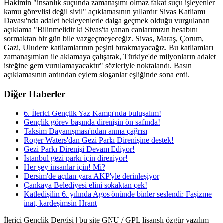
Hakimin "insanlık suçunda zamanaşımı olmaz fakat suçu işleyenler
kamu görevlisi değil sivil" açıklamasının yıllardır Sivas Katliamı
Davası'nda adalet bekleyenlerle dalga geçmek olduğu vurgulanan
açıklama "Bilinmelidir ki Sivas'ta yanan canlarımızın hesabını
sormaktan bir gün bile vazgeçmeyeceğiz. Sivas, Maraş, Çorum,
Gazi, Uludere katliamlarının peşini bırakmayacağız. Bu katliamları
zamanaşımları ile aklamaya çalışarak, Türkiye'de milyonların adalet
isteğine gem vurulamayacaktır" sözleriyle noktalandı. Basın
açıklamasının ardından eylem sloganlar eşliğinde sona erdi.
Diğer Haberler
6. İlerici Gençlik Yaz Kampı'nda buluşalım!
Gençlik görev başında direnişin ön safında!
Taksim Dayanışması'ndan anma çağrısı
Roger Waters'dan Gezi Parkı Direnişine destek!
Gezi Parkı Direnişi Devam Ediyor!
İstanbul gezi parkı için direniyor!
Her şey insanlar için! Mi?
Dersim'de açılan yara AKP'yle derinleşiyor
Çankaya Belediyesi elini sokaktan çek!
Katledişilin 6. yılında Agos önünde binler seslendi: Faşizme
inat, kardeşimsin Hrant
İlerici Gençlik Dergisi | bu site GNU / GPL lisanslı özgür yazılım