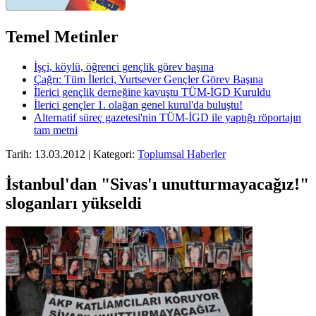
Temel Metinler
İşçi, köylü, öğrenci gençlik görev başına
Çağrı: Tüm İlerici, Yurtsever Gençler Görev Başına
İlerici gençlik derneğine kavuştu TÜM-İGD Kuruldu
İlerici gençler 1. olağan genel kurul'da buluştu!
Alternatif süreç gazetesi'nin TÜM-İGD ile yaptığı röportajın
tam metni
Tarih: 13.03.2012 | Kategori:
Toplumsal Haberler
İstanbul'dan "Sivas'ı unutturmayacağız!"
sloganları yükseldi