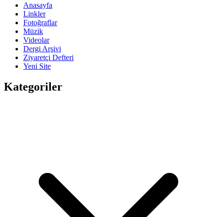
Anasayfa
Linkler
Fotoğraflar
Müzik
Videolar
Dergi Arşivi
Ziyaretçi Defteri
Yeni Site
Kategoriler