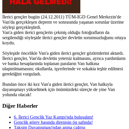
İlerici gençler bugün (24.12.2011) TÜM-İGD Genel Merkezin'de
Van'da gerçekleşen deprem ve sonrasında yaşanan sorunlar üzerine
söyleşi gerçekleştirdi.
Van'a giden ilerici gençlerin çekmiş olduğu fotoğrafların da
sergilendiği söyleşide ilerici gençler devletin sorumsuzluğunu ortaya
koydu.
Söyleşide öncelikle Van'a giden ilerici gençler gözlemlerini aktardı.
İlerici gençler, Van'da devletin yetersiz kalmasını, ayrıca yardımların
ve banka hesaplarında toplanan paraların Van halkına
ulaştırılmamasını; okullarda, işyerlerinde ve sokakta teşhir edilmesi
gerektiğini vurguladı.
Bundan önce iki kez Van'a giden ilerici gençler, Van halkıyla
dayanışmayı yükseltmek için önümüzdeki süreçte de yine Van
yolunda olacak!
Diğer Haberler
6. İlerici Gençlik Yaz Kampı'nda buluşalım!
Gençlik görev başında direnişin ön safında!
Taksim Dayanışması'ndan anma çağrısı