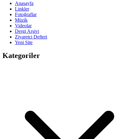
Anasayfa
Linkler
Fotoğraflar
Müzik
Videolar
Dergi Arşivi
Ziyaretçi Defteri
Yeni Site
Kategoriler