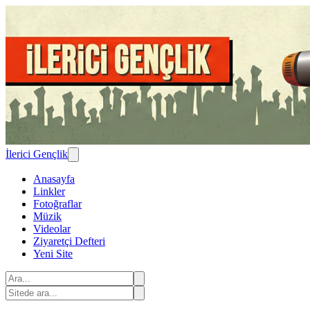
İlerici Gençlik
Anasayfa
Linkler
Fotoğraflar
Müzik
Videolar
Ziyaretçi Defteri
Yeni Site