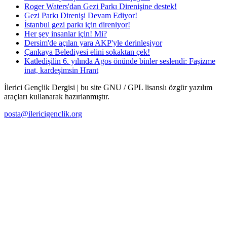
Roger Waters'dan Gezi Parkı Direnişine destek!
Gezi Parkı Direnişi Devam Ediyor!
İstanbul gezi parkı için direniyor!
Her şey insanlar için! Mi?
Dersim'de açılan yara AKP'yle derinleşiyor
Çankaya Belediyesi elini sokaktan çek!
Katledişilin 6. yılında Agos önünde binler seslendi: Faşizme
inat, kardeşimsin Hrant
İlerici Gençlik Dergisi | bu site GNU / GPL lisanslı özgür yazılım
araçları kullanarak hazırlanmıştır.
posta@ilericigenclik.org