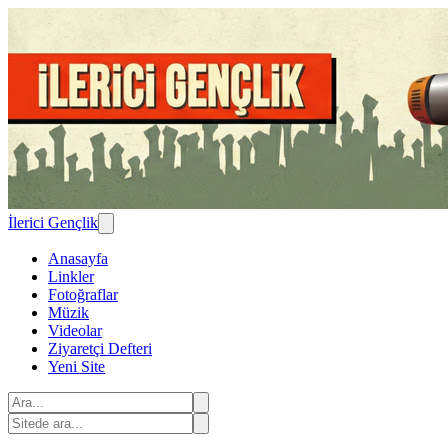
İlerici Gençlik
Anasayfa
Linkler
Fotoğraflar
Müzik
Videolar
Ziyaretçi Defteri
Yeni Site