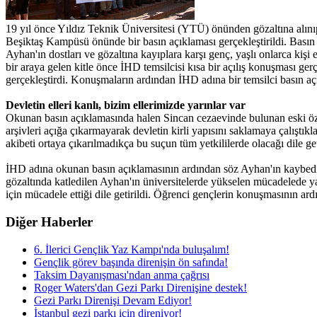
19 yıl önce Yıldız Teknik Üniversitesi (YTÜ) önünden gözaltına alı
Beşiktaş Kampüsü önünde bir basın açıklaması gerçekleştirildi. Basın
Ayhan'ın dostları ve gözaltına kayıplara karşı genç, yaşlı onlarca kiş
bir araya gelen kitle önce İHD temsilcisi kısa bir açılış konuşması g
gerçekleştirdi. Konuşmaların ardından İHD adına bir temsilci basın a
Devletin elleri kanlı, bizim ellerimizde yarınlar var
Okunan basın açıklamasında halen Sincan cezaevinde bulunan eski özel 
arşivleri açığa çıkarmayarak devletin kirli yapısını saklamaya çalıştık
akibeti ortaya çıkarılmadıkça bu suçun tüm yetkililerde olacağı dile geti
İHD adına okunan basın açıklamasının ardından söz Ayhan'ın kaybedil
gözaltında katledilen Ayhan'ın üniversitelerde yükselen mücadelede yaş
için mücadele ettiği dile getirildi. Öğrenci gençlerin konuşmasının a
Diğer Haberler
6. İlerici Gençlik Yaz Kampı'nda buluşalım!
Gençlik görev başında direnişin ön safında!
Taksim Dayanışması'ndan anma çağrısı
Roger Waters'dan Gezi Parkı Direnişine destek!
Gezi Parkı Direnişi Devam Ediyor!
İstanbul gezi parkı için direniyor!