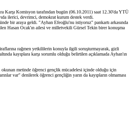
lara Karşı Komisyon tarafından bugün (06.10.2011) saat 12.30'da YTÜ
da ilerici, devrimci, demokrat kurum destek verdi.
nünde bir araya geldi. "Ayhan Efeoğlu'nu istiyoruz" pankartı arkasında
ilen Hasan Ocak'ın ailesi ve milletvekili Gürsel Tekin birer konuşma
flarına rağmen yetkililerin konuyla ilgili soruşturmayarak, gizli
özaltında kayıplara karşı sorumlu olduğu belirtilen açıklamada Ayhan'ın
a okunan metinde öğrenci gençlik mücadelesi içinde olduğu için
yarınlar var" denilerek öğrenci gençliğin yarın da kayıpların olmaması