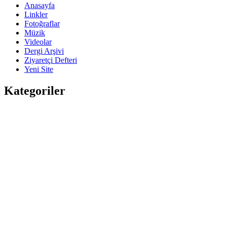
Anasayfa
Linkler
Fotoğraflar
Müzik
Videolar
Dergi Arşivi
Ziyaretçi Defteri
Yeni Site
Kategoriler