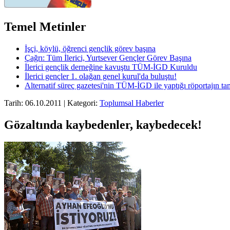
Temel Metinler
İşçi, köylü, öğrenci gençlik görev başına
Çağrı: Tüm İlerici, Yurtsever Gençler Görev Başına
İlerici gençlik derneğine kavuştu TÜM-İGD Kuruldu
İlerici gençler 1. olağan genel kurul'da buluştu!
Alternatif süreç gazetesi'nin TÜM-İGD ile yaptığı röportajın t
Tarih: 06.10.2011 | Kategori:
Toplumsal Haberler
Gözaltında kaybedenler, kaybedecek!