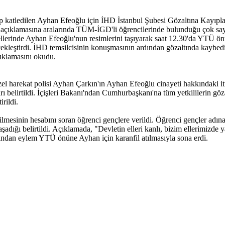
nıp katledilen Ayhan Efeoğlu için İHD İstanbul Şubesi Gözaltına Kayıp
 açıklamasına aralarında TÜM-İGD'li öğrencilerinde bulunduğu çok sayı
i ellerinde Ayhan Efeoğlu'nun resimlerini taşıyarak saat 12.30'da YTÜ ö
erçekleştirdi. İHD temsilcisinin konuşmasının ardından gözaltında kaybed
çıklamasını okudu.
harekat polisi Ayhan Çarkın'ın Ayhan Efeoğlu cinayeti hakkındaki itira
ları belirtildi. İçişleri Bakanı'ndan Cumhurbaşkanı'na tüm yetkililerin g
rildi.
mesinin hesabını soran öğrenci gençlere verildi. Öğrenci gençler adın
adığı belirtildi. Açıklamada, "Devletin elleri kanlı, bizim ellerimizde 
rdından eylem YTÜ önüne Ayhan için karanfil atılmasıyla sona erdi.