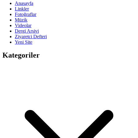
Anasayfa
Linkler
Fotoğraflar
Müzik
Videolar
Dergi Arşivi
Ziyaretçi Defteri
Yeni Site
Kategoriler