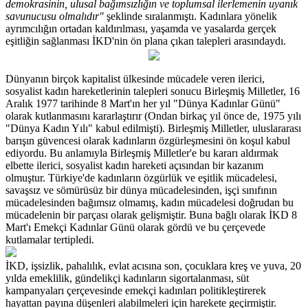
demokrasinin, ulusal bağımsızlığın ve toplumsal ilerlemenin uyanık
savunucusu olmalıdır"
şeklinde sıralanmıştı. Kadınlara yönelik
ayrımcılığın ortadan kaldırılması, yaşamda ve yasalarda gerçek
eşitliğin sağlanması İKD'nin ön plana çıkan talepleri arasındaydı.
Dünyanın birçok kapitalist ülkesinde mücadele veren ilerici,
sosyalist kadın hareketlerinin talepleri sonucu Birleşmiş Milletler, 16
Aralık 1977 tarihinde 8 Mart'ın her yıl "Dünya Kadınlar Günü"
olarak kutlanmasını kararlaştırır (Ondan birkaç yıl önce de, 1975 yılı
"Dünya Kadın Yılı" kabul edilmişti). Birleşmiş Milletler, uluslararası
barışın güvencesi olarak kadınların özgürleşmesini ön koşul kabul
ediyordu. Bu anlamıyla Birleşmiş Milletler'e bu kararı aldırmak
elbette ilerici, sosyalist kadın hareketi açısından bir kazanım
olmuştur. Türkiye'de kadınların özgürlük ve eşitlik mücadelesi,
savaşsız ve sömürüsüz bir dünya mücadelesinden, işçi sınıfının
mücadelesinden bağımsız olmamış, kadın mücadelesi doğrudan bu
mücadelenin bir parçası olarak gelişmiştir. Buna bağlı olarak İKD 8
Mart'ı Emekçi Kadınlar Günü olarak gördü ve bu çerçevede
kutlamalar tertipledi.
İKD, işsizlik, pahalılık, evlat acısına son, çocuklara kreş ve yuva, 20
yılda emeklilik, gündelikçi kadınların sigortalanması, süt
kampanyaları çerçevesinde emekçi kadınları politikleştirerek
hayattan payına düşenleri alabilmeleri için harekete geçirmiştir.