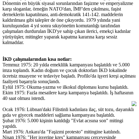
Dönemin en büyük siyasal sorunlarından faşizme ve emperyalizme
karşı sloganlar, örneğin NATO'dan, İMF'den çıkılması, faşist
derneklerin kapatılması, anti-demokratik 141-142. maddelerin
kaldırılması gibi talepler de öne çıkıyordu. 1979 yılında yani
kuruluşundan 4 yıl sonra sıkıyönetim komutanlığı tarafından
çalışmaları durdurulan İKD'ye sahip çıkan ilerici, emekçi kadınlar
yürüyüşler, mitingler yaparak kapatma kararına karşı sessiz
kalmadılar.
İKD çalışmalarından kısa notlar:
Temmuz 1975: 20 yılda emeklilik kampanyası başlatıldı ve 5.000
imza toplandı. Kadın doğum ve çocuk doktorları İKD lokalinde
ücretsiz muayene ve tedaviye başladı. Profilo'da işyeri kreşi açılması
faaliyeti başarıyla sonuçlandı.
Eylül 1975: Okuma-yazma ve ilkokul diploması kursu başlatıldı.
Ekim 1975: Fazla mesailere karşı kampanya başlatıldı. İş haftasının
40 saat olması istendi.
Ocak 1976: Lübnan'daki Filistinli kadınlara ilaç, süt tozu, dayanıklı
gıda ve giyecek maddeleri sağlama kampanyası başlatıldı.
Şubat 1976: 5.000 kişinin katıldığı "Evlat acısına son" mitingi
yapıldı.
Mart 1976: Ankara'da "Faşizmi protesto" mitingine katılındı.
Nisan 1976: "Her işyerine kreş" kampanyası çerçevesinde