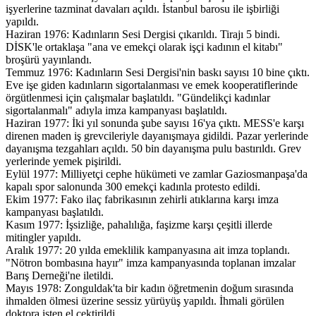
işyerlerine tazminat davaları açıldı. İstanbul barosu ile işbirliği
yapıldı.
Haziran 1976: Kadınların Sesi Dergisi çıkarıldı. Tirajı 5 bindi.
DİSK'le ortaklaşa "ana ve emekçi olarak işçi kadının el kitabı"
broşürü yayınlandı.
Temmuz 1976: Kadınların Sesi Dergisi'nin baskı sayısı 10 bine çıktı.
Eve işe giden kadınların sigortalanması ve emek kooperatiflerinde
örgütlenmesi için çalışmalar başlatıldı. "Gündelikçi kadınlar
sigortalanmalı" adıyla imza kampanyası başlatıldı.
Haziran 1977: İki yıl sonunda şube sayısı 16'ya çıktı. MESS'e karşı
direnen maden iş grevcileriyle dayanışmaya gidildi. Pazar yerlerinde
dayanışma tezgahları açıldı. 50 bin dayanışma pulu bastırıldı. Grev
yerlerinde yemek pişirildi.
Eylül 1977: Milliyetçi cephe hükümeti ve zamlar Gaziosmanpaşa'da
kapalı spor salonunda 300 emekçi kadınla protesto edildi.
Ekim 1977: Fako ilaç fabrikasının zehirli atıklarına karşı imza
kampanyası başlatıldı.
Kasım 1977: İşsizliğe, pahalılığa, faşizme karşı çeşitli illerde
mitingler yapıldı.
Aralık 1977: 20 yılda emeklilik kampanyasına ait imza toplandı.
"Nötron bombasına hayır" imza kampanyasında toplanan imzalar
Barış Derneği'ne iletildi.
Mayıs 1978: Zonguldak'ta bir kadın öğretmenin doğum sırasında
ihmalden ölmesi üzerine sessiz yürüyüş yapıldı. İhmali görülen
doktora işten el çektirildi.