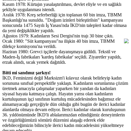
Kasım 1978: Kürtajın yasalaştırılması, devlet eliyle ve en sağlıklı
şekliyle uygulanması istendi.
Aralık 1978: Kreş seferberliği için toplanan 60 bin imza, TBMM
Başkanlığı'na sunuldu. "Doğum izinleri birleştirilsin" kampanyası
sonucunda 1475 Sayılı İş Yasası'nda İKD'nin talepleri kadar olmasa
da yeni değişiklikler yapıldı.
Ağustos 1979: Kadınların Sesi Dergisi'nin trajı 30 bine çıktı.
Ocak 1980: "Süt kampanyası"na ilişkin 40 bin imza, TBMM
dilekçe komisyonu'na verildi.
Haziran 1980: Grevci işçilerle dayanışmaya gidildi. Tekstil ve
Maden-İş fabrikaları 'kardeş fabrikalar' seçildi. Ziyaretler yapıldı,
erzak alındı, sıcak yemek dağıtıldı.
Bitti mi sandınız şarkıyı!
İKD, Feminizmi değil Marksizm'i kılavuz olarak belirleyip kadın
sorununa sınıfsal perspektifle yaklaştı. Kadınların sorunlarına çözüm
üretmek amacıyla çalışmalar yaparken bir yandan da kadınları
siyasal hayata katmaya çalıştı. Hayatın yarısı olan kadınların
kurtuluşunun işçi sınıfının kurtuluş mücadelesinden bağımsız ele
alınamayacağı gerçeğiyle dün olduğu gibi bugün de ilerici kadınlar
alanlarda olmaya devam ediyor. İlerici kadınlar olarak kuruluşunun
36. yıldönümünde İKD'li ablalarımızdan edindiğimiz deneyimlerin
ve özgürlüğümüzü sömürü düzenini alaşağı ederek elde
edebileceğimizin bilinciyle ilerici kadın mücadelesini yükseltmeye
devam edeceğiz.