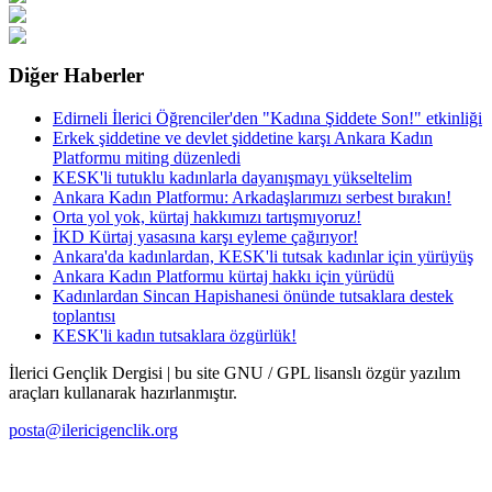
Diğer Haberler
Edirneli İlerici Öğrenciler'den "Kadına Şiddete Son!" etkinliği
Erkek şiddetine ve devlet şiddetine karşı Ankara Kadın
Platformu miting düzenledi
KESK'li tutuklu kadınlarla dayanışmayı yükseltelim
Ankara Kadın Platformu: Arkadaşlarımızı serbest bırakın!
Orta yol yok, kürtaj hakkımızı tartışmıyoruz!
İKD Kürtaj yasasına karşı eyleme çağırıyor!
Ankara'da kadınlardan, KESK'li tutsak kadınlar için yürüyüş
Ankara Kadın Platformu kürtaj hakkı için yürüdü
Kadınlardan Sincan Hapishanesi önünde tutsaklara destek
toplantısı
KESK'li kadın tutsaklara özgürlük!
İlerici Gençlik Dergisi | bu site GNU / GPL lisanslı özgür yazılım
araçları kullanarak hazırlanmıştır.
posta@ilericigenclik.org