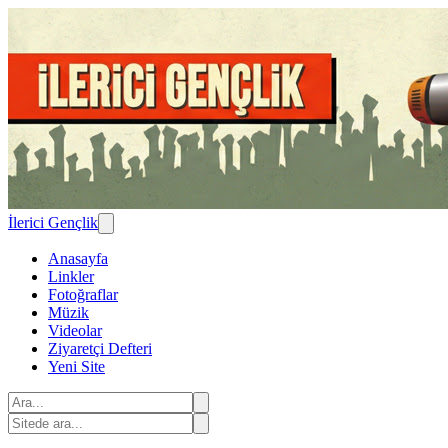
İlerici Gençlik
Anasayfa
Linkler
Fotoğraflar
Müzik
Videolar
Ziyaretçi Defteri
Yeni Site