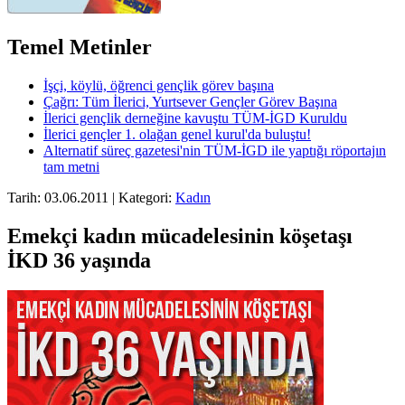
Temel Metinler
İşçi, köylü, öğrenci gençlik görev başına
Çağrı: Tüm İlerici, Yurtsever Gençler Görev Başına
İlerici gençlik derneğine kavuştu TÜM-İGD Kuruldu
İlerici gençler 1. olağan genel kurul'da buluştu!
Alternatif süreç gazetesi'nin TÜM-İGD ile yaptığı röportajın
tam metni
Tarih: 03.06.2011 | Kategori:
Kadın
Emekçi kadın mücadelesinin köşetaşı
İKD 36 yaşında