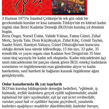
3 Haziran 1975'te İstanbul Çeliktepe'de tek göz odalı bir
gecekonduda kurulan ve kısa zamanda Türkiye'nin en kitlesel kadın
örgütü olan İlerici Kadınlar Derneği (İKD)'nin kuruluş yıl dönümü
bugün.
Beria Önger, Nursel Üstün, Vahide Yılmaz, Fatma Günel, Zühal
Meriç, Şeyda Talu, Dora Küçükyalçın, Zülal Kılıç, Gönül Taylan,
Saadet Sözel, Hamiyet Akkaya, Günel Dilsizoğlu'nun kurucusu
olduğu dernek kısa sürede kitleselleşip, 15 bin üye, 33 şube, 35
temsilcilik ve yayın organı olan Kadının Sesi Dergisi'nin 35 bine
varan tiraj sayısıyla bir kadın seli oluşturdu. Kadın mücadelesini işçi
sınıfı mücadelesinin bir parçası olarak gören İKD, emekçi kadınların
sorunlarını ve örgütlenmesini esas gündemine alıyor ve kadın
hareketinin, sınıf hareketi ile bağlarını kurarak örgütlenme ağını
genişletiyordu.
Onlar kanatlarında ilk yaz taşırlardı
İKD'nin kuruluş bildirgesinde derneğin hedefleri,
"eğitimde, iş
bulmada, terfide kadınlara gerçek eşitlik sağlanmalıdır, analık
toplumsal bir işlev sayılmalıdır, eşit işe eşit ücret verilmelidir,
varolan yasal hak ve eşitlikler hayata geçirilmeli, yasalarda
kadınları aşağılayıcı maddeler düzeltilmelidir, kadınlar barışın,