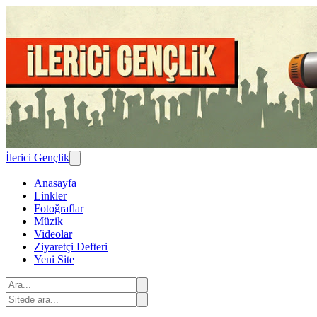
İlerici Gençlik
Anasayfa
Linkler
Fotoğraflar
Müzik
Videolar
Ziyaretçi Defteri
Yeni Site