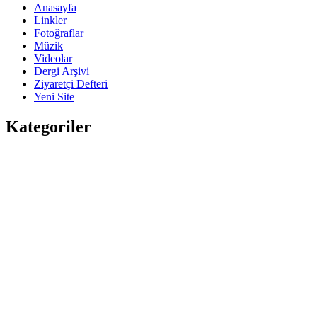
Anasayfa
Linkler
Fotoğraflar
Müzik
Videolar
Dergi Arşivi
Ziyaretçi Defteri
Yeni Site
Kategoriler