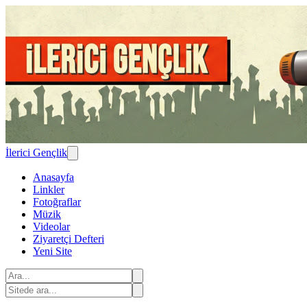
İlerici Gençlik
Anasayfa
Linkler
Fotoğraflar
Müzik
Videolar
Ziyaretçi Defteri
Yeni Site