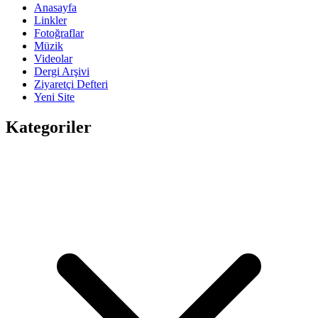
Anasayfa
Linkler
Fotoğraflar
Müzik
Videolar
Dergi Arşivi
Ziyaretçi Defteri
Yeni Site
Kategoriler