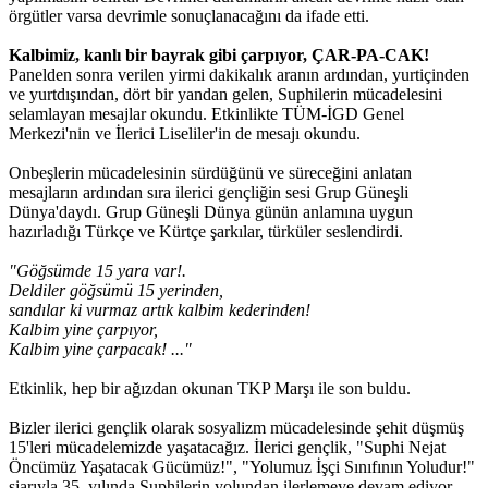
örgütler varsa devrimle sonuçlanacağını da ifade etti.
Kalbimiz, kanlı bir bayrak gibi çarpıyor, ÇAR-PA-CAK!
Panelden sonra verilen yirmi dakikalık aranın ardından, yurtiçinden
ve yurtdışından, dört bir yandan gelen, Suphilerin mücadelesini
selamlayan mesajlar okundu. Etkinlikte TÜM-İGD Genel
Merkezi'nin ve İlerici Liseliler'in de mesajı okundu.
Onbeşlerin mücadelesinin sürdüğünü ve süreceğini anlatan
mesajların ardından sıra ilerici gençliğin sesi Grup Güneşli
Dünya'daydı. Grup Güneşli Dünya günün anlamına uygun
hazırladığı Türkçe ve Kürtçe şarkılar, türküler seslendirdi.
"Göğsümde 15 yara var!.
Deldiler göğsümü 15 yerinden,
sandılar ki vurmaz artık kalbim kederinden!
Kalbim yine çarpıyor,
Kalbim yine çarpacak! ..."
Etkinlik, hep bir ağızdan okunan TKP Marşı ile son buldu.
Bizler ilerici gençlik olarak sosyalizm mücadelesinde şehit düşmüş
15'leri mücadelemizde yaşatacağız. İlerici gençlik, "Suphi Nejat
Öncümüz Yaşatacak Gücümüz!", "Yolumuz İşçi Sınıfının Yoludur!"
şiarıyla 35. yılında Suphilerin yolundan ilerlemeye devam ediyor.