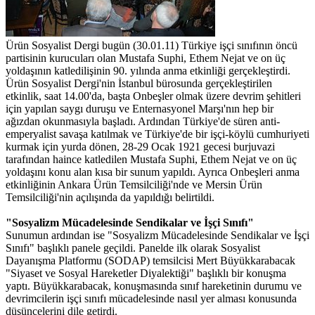
Ürün Sosyalist Dergi bugün (30.01.11) Türkiye işçi sınıfının öncü
partisinin kurucuları olan Mustafa Suphi, Ethem Nejat ve on üç
yoldaşının katledilişinin 90. yılında anma etkinliği gerçekleştirdi.
Ürün Sosyalist Dergi'nin İstanbul bürosunda gerçekleştirilen
etkinlik, saat 14.00'da, başta Onbeşler olmak üzere devrim şehitleri
için yapılan saygı duruşu ve Enternasyonel Marşı'nın hep bir
ağızdan okunmasıyla başladı. Ardından Türkiye'de süren anti-
emperyalist savaşa katılmak ve Türkiye'de bir işçi-köylü cumhuriyeti
kurmak için yurda dönen, 28-29 Ocak 1921 gecesi burjuvazi
tarafından haince katledilen Mustafa Suphi, Ethem Nejat ve on üç
yoldaşını konu alan kısa bir sunum yapıldı. Ayrıca Onbeşleri anma
etkinliğinin Ankara Ürün Temsilciliği'nde ve Mersin Ürün
Temsilciliği'nin açılışında da yapıldığı belirtildi.
"Sosyalizm Mücadelesinde Sendikalar ve İşçi Sınıfı"
Sunumun ardından ise "Sosyalizm Mücadelesinde Sendikalar ve İşçi
Sınıfı" başlıklı panele geçildi. Panelde ilk olarak Sosyalist
Dayanışma Platformu (SODAP) temsilcisi Mert Büyükkarabacak
"Siyaset ve Sosyal Hareketler Diyalektiği" başlıklı bir konuşma
yaptı. Büyükkarabacak, konuşmasında sınıf hareketinin durumu ve
devrimcilerin işçi sınıfı mücadelesinde nasıl yer alması konusunda
düşüncelerini dile getirdi.