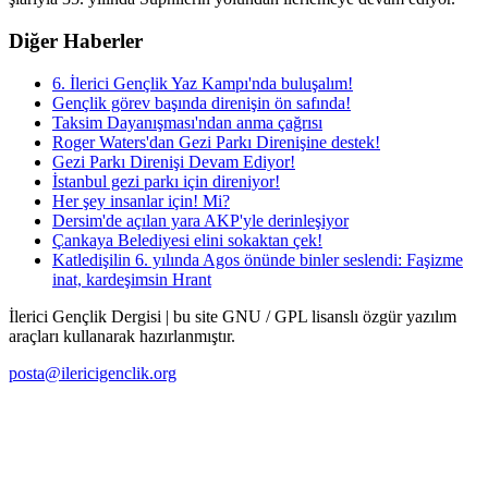
Diğer Haberler
6. İlerici Gençlik Yaz Kampı'nda buluşalım!
Gençlik görev başında direnişin ön safında!
Taksim Dayanışması'ndan anma çağrısı
Roger Waters'dan Gezi Parkı Direnişine destek!
Gezi Parkı Direnişi Devam Ediyor!
İstanbul gezi parkı için direniyor!
Her şey insanlar için! Mi?
Dersim'de açılan yara AKP'yle derinleşiyor
Çankaya Belediyesi elini sokaktan çek!
Katledişilin 6. yılında Agos önünde binler seslendi: Faşizme
inat, kardeşimsin Hrant
İlerici Gençlik Dergisi | bu site GNU / GPL lisanslı özgür yazılım
araçları kullanarak hazırlanmıştır.
posta@ilericigenclik.org