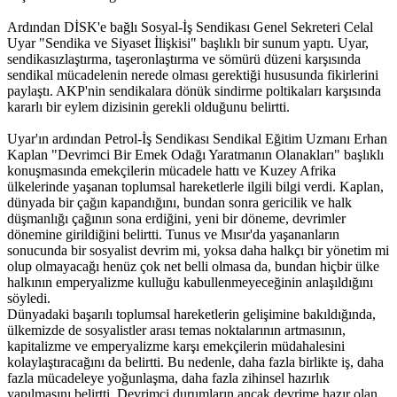
Ardından DİSK'e bağlı Sosyal-İş Sendikası Genel Sekreteri Celal
Uyar "Sendika ve Siyaset İlişkisi" başlıklı bir sunum yaptı. Uyar,
sendikasızlaştırma, taşeronlaştırma ve sömürü düzeni karşısında
sendikal mücadelenin nerede olması gerektiği hususunda fikirlerini
paylaştı. AKP'nin sendikalara dönük sindirme poltikaları karşısında
kararlı bir eylem dizisinin gerekli olduğunu belirtti.
Uyar'ın ardından Petrol-İş Sendikası Sendikal Eğitim Uzmanı Erhan
Kaplan "Devrimci Bir Emek Odağı Yaratmanın Olanakları" başlıklı
konuşmasında emekçilerin mücadele hattı ve Kuzey Afrika
ülkelerinde yaşanan toplumsal hareketlerle ilgili bilgi verdi. Kaplan,
dünyada bir çağın kapandığını, bundan sonra gericilik ve halk
düşmanlığı çağının sona erdiğini, yeni bir döneme, devrimler
dönemine girildiğini belirtti. Tunus ve Mısır'da yaşananların
sonucunda bir sosyalist devrim mi, yoksa daha halkçı bir yönetim mi
olup olmayacağı henüz çok net belli olmasa da, bundan hiçbir ülke
halkının emperyalizme kulluğu kabullenmeyeceğinin anlaşıldığını
söyledi.
Dünyadaki başarılı toplumsal hareketlerin gelişimine bakıldığında,
ülkemizde de sosyalistler arası temas noktalarının artmasının,
kapitalizme ve emperyalizme karşı emekçilerin müdahalesini
kolaylaştıracağını da belirtti. Bu nedenle, daha fazla birlikte iş, daha
fazla mücadeleye yoğunlaşma, daha fazla zihinsel hazırlık
yapılmasını belirtti. Devrimci durumların ancak devrime hazır olan