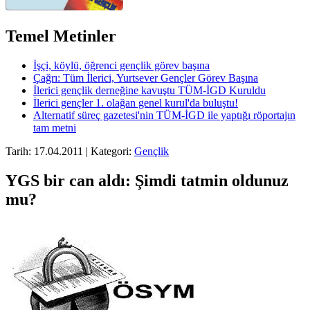
Temel Metinler
İşçi, köylü, öğrenci gençlik görev başına
Çağrı: Tüm İlerici, Yurtsever Gençler Görev Başına
İlerici gençlik derneğine kavuştu TÜM-İGD Kuruldu
İlerici gençler 1. olağan genel kurul'da buluştu!
Alternatif süreç gazetesi'nin TÜM-İGD ile yaptığı röportajın
tam metni
Tarih: 17.04.2011 | Kategori:
Gençlik
YGS bir can aldı: Şimdi tatmin oldunuz
mu?