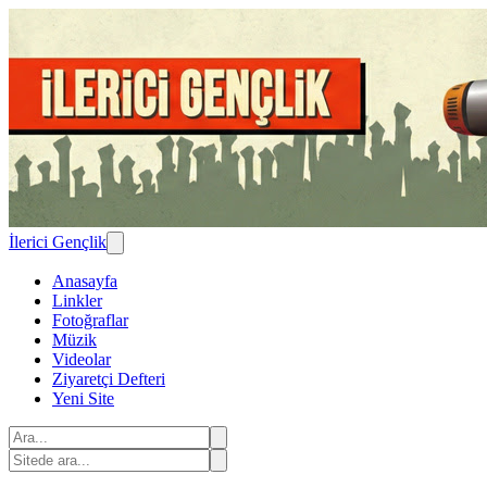
İlerici Gençlik
Anasayfa
Linkler
Fotoğraflar
Müzik
Videolar
Ziyaretçi Defteri
Yeni Site