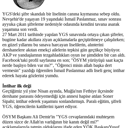
YGS'deki şifre skandalı bir liselinin canına kıymasına sebep oldu.
Nevşehir'de yaşayan 19 yaşındaki İsmail Paslanmaz, sınav sonrası
ayyuka çıkan şifreleme nedeniyle odasında kendini tavana asarak
yaşamına son verdi.
27 Mart 2011 tarihinde yapılan YGS sınavında ortaya çıkan şifreler,
bugüne kadar akıllara ziyan açıklamalarla geçiştirilmeye çalışılırken;
en güzel yıllarını bu sınava harcayan liselilerin, alınterini
dershanelere akıtan emekçi ailelerin tepkisi gün geçtikçe büyüyor.
AKP ve yandaşlarının tezgahladıkları oyun ise şimdiden bir can aldı.
Facebook'taki profil sayfasına en son; "ÖSYM yürüyüşü saat kaçta
nerde başlıyo bilen var mı?", "Öğrenci misin allah başka dert
vermesin" yazdığı öğrenilen İsmail Paslanmaz adlı liseli genç intihar
ederek hayata gözlerini yumdu.
İntihar ilk deği
Geçtiğimiz yıl yine Nisan ayında, Muğla'nın Fethiye ilçesinde
dershane parasını ödeyemediği için annesi hapise atılan Soner
Sipahi; intihar ederek yaşamını sonlandırmıştı. Paralı eğitim, şifreli
YGS, öğrencilerin katillerini işaret ediyor.
ÖSYM Başkanı Ali Demir'in "YGS cevaplarındaki muhteşem
düzen sizce de Allah'ın varlığının bir kanıtı değil mi?"
açıklamalarıyla tatmin olduklarını ifade eden YÖK BaşkanıYusuf