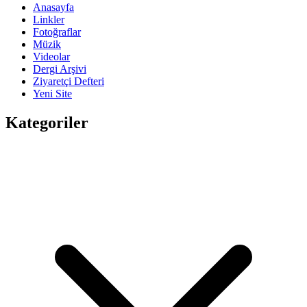
Anasayfa
Linkler
Fotoğraflar
Müzik
Videolar
Dergi Arşivi
Ziyaretçi Defteri
Yeni Site
Kategoriler