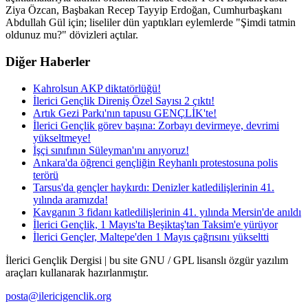
Ziya Özcan, Başbakan Recep Tayyip Erdoğan, Cumhurbaşkanı
Abdullah Gül için; liseliler dün yaptıkları eylemlerde "Şimdi tatmin
oldunuz mu?" dövizleri açtılar.
Diğer Haberler
Kahrolsun AKP diktatörlüğü!
İlerici Gençlik Direniş Özel Sayısı 2 çıktı!
Artık Gezi Parkı'nın tapusu GENÇLİK'te!
İlerici Gençlik görev başına: Zorbayı devirmeye, devrimi
yükseltmeye!
İşçi sınıfının Süleyman'ını anıyoruz!
Ankara'da öğrenci gençliğin Reyhanlı protestosuna polis
terörü
Tarsus'da gençler haykırdı: Denizler katledilişlerinin 41.
yılında aramızda!
Kavganın 3 fidanı katledilişlerinin 41. yılında Mersin'de anıldı
İlerici Gençlik, 1 Mayıs'ta Beşiktaş'tan Taksim'e yürüyor
İlerici Gençler, Maltepe'den 1 Mayıs çağrısını yükseltti
İlerici Gençlik Dergisi | bu site GNU / GPL lisanslı özgür yazılım
araçları kullanarak hazırlanmıştır.
posta@ilericigenclik.org