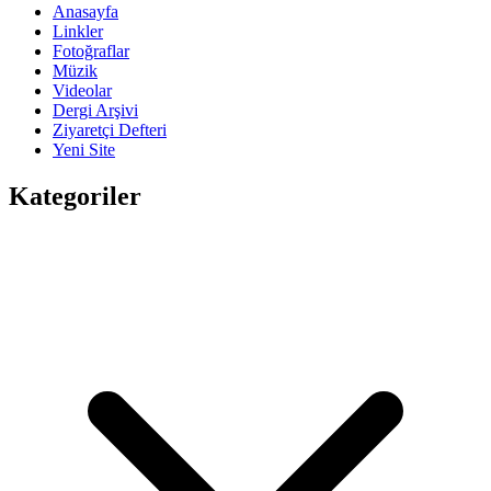
Anasayfa
Linkler
Fotoğraflar
Müzik
Videolar
Dergi Arşivi
Ziyaretçi Defteri
Yeni Site
Kategoriler