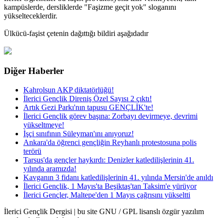
kampüslerde, dersliklerde "Faşizme geçit yok" sloganını
yükselteceklerdir.
Ülkücü-faşist çetenin dağıttığı bildiri aşağıdadır
Diğer Haberler
Kahrolsun AKP diktatörlüğü!
İlerici Gençlik Direniş Özel Sayısı 2 çıktı!
Artık Gezi Parkı'nın tapusu GENÇLİK'te!
İlerici Gençlik görev başına: Zorbayı devirmeye, devrimi
yükseltmeye!
İşçi sınıfının Süleyman'ını anıyoruz!
Ankara'da öğrenci gençliğin Reyhanlı protestosuna polis
terörü
Tarsus'da gençler haykırdı: Denizler katledilişlerinin 41.
yılında aramızda!
Kavganın 3 fidanı katledilişlerinin 41. yılında Mersin'de anıldı
İlerici Gençlik, 1 Mayıs'ta Beşiktaş'tan Taksim'e yürüyor
İlerici Gençler, Maltepe'den 1 Mayıs çağrısını yükseltti
İlerici Gençlik Dergisi | bu site GNU / GPL lisanslı özgür yazılım