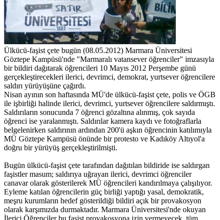
Ülkücü-faşist çete bugün (08.05.2012) Marmara Üniversitesi
Göztepe Kampüsü'nde "Marmaralı vatansever öğrenciler" imzasıyla
bir bildiri dağıtarak öğrencileri 10 Mayıs 2012 Perşembe günü
gerçekleştirecekleri ilerici, devrimci, demokrat, yurtsever öğrencilere
saldırı yürüyüşüne çağırdı.
Nisan ayının son haftasında MÜ'de ülkücü-faşist çete, polis ve ÖGB
ile işbirliği halinde ilerici, devrimci, yurtsever öğrencilere saldırmıştı.
Saldırıların sonucunda 7 öğrenci gözaltına alınmış, çok sayıda
öğrenci ise yaralanmıştı. Saldırılar kamera kaydı ve fotoğraflarla
belgelenirken saldırının ardından 200'ü aşkın öğrencinin katılımıyla
MÜ Göztepe Kampüsü önünde bir protesto ve Kadıköy Altıyol'a
doğru bir yürüyüş gerçekleştirilmişti.
Bugün ülkücü-faşist çete tarafından dağıtılan bildiride ise saldırgan
faşistler masum; saldırıya uğrayan ilerici, devrimci öğrenciler
canavar olarak gösterilerek MÜ öğrencileri kandırılmaya çalışılıyor.
Eyleme katılan öğrencilerin güç birliği yaptığı yasal, demokratik,
meşru kurumların hedef gösterildiği bildiri açık bir provakosyon
olarak karşımızda durmaktadır. Marmara Üniversitesi'nde okuyan
İlerici Öğrenciler bu faşist provakosyona izin vermeyecek, tüm