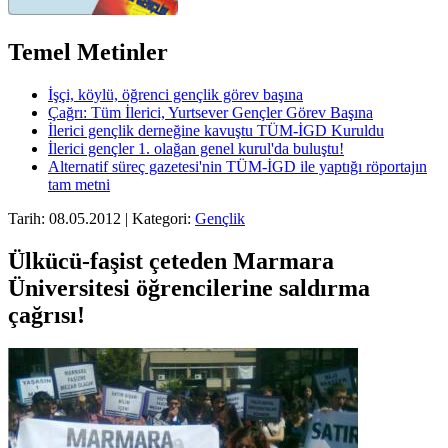
Temel Metinler
İşçi, köylü, öğrenci gençlik görev başına
Çağrı: Tüm İlerici, Yurtsever Gençler Görev Başına
İlerici gençlik derneğine kavuştu TÜM-İGD Kuruldu
İlerici gençler 1. olağan genel kurul'da buluştu!
Alternatif süreç gazetesi'nin TÜM-İGD ile yaptığı röportajın
tam metni
Tarih: 08.05.2012 | Kategori:
Gençlik
Ülkücü-faşist çeteden Marmara
Üniversitesi öğrencilerine saldırma
çağrısı!