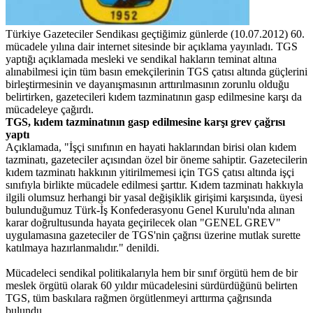
Türkiye Gazeteciler Sendikası geçtiğimiz günlerde (10.07.2012) 60.
mücadele yılına dair internet sitesinde bir açıklama yayınladı. TGS
yaptığı açıklamada mesleki ve sendikal hakların teminat altına
alınabilmesi için tüm basın emekçilerinin TGS çatısı altında güçlerini
birleştirmesinin ve dayanışmasının arttırılmasının zorunlu olduğu
belirtirken, gazetecileri kıdem tazminatının gasp edilmesine karşı da
mücadeleye çağırdı.
TGS, kıdem tazminatının gasp edilmesine karşı grev çağrısı
yaptı
Açıklamada, "İşçi sınıfının en hayati haklarından birisi olan kıdem
tazminatı, gazeteciler açısından özel bir öneme sahiptir. Gazetecilerin
kıdem tazminatı hakkının yitirilmemesi için TGS çatısı altında işçi
sınıfıyla birlikte mücadele edilmesi şarttır. Kıdem tazminatı hakkıyla
ilgili olumsuz herhangi bir yasal değişiklik girişimi karşısında, üyesi
bulunduğumuz Türk-İş Konfederasyonu Genel Kurulu'nda alınan
karar doğrultusunda hayata geçirilecek olan "GENEL GREV"
uygulamasına gazeteciler de TGS'nin çağrısı üzerine mutlak surette
katılmaya hazırlanmalıdır." denildi.
Mücadeleci sendikal politikalarıyla hem bir sınıf örgütü hem de bir
meslek örgütü olarak 60 yıldır mücadelesini sürdürdüğünü belirten
TGS, tüm baskılara rağmen örgütlenmeyi arttırma çağrısında
bulundu.