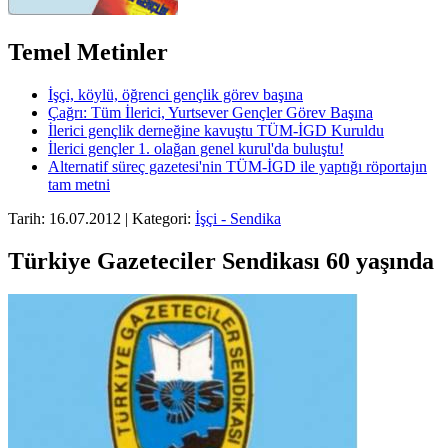
Temel Metinler
İşçi, köylü, öğrenci gençlik görev başına
Çağrı: Tüm İlerici, Yurtsever Gençler Görev Başına
İlerici gençlik derneğine kavuştu TÜM-İGD Kuruldu
İlerici gençler 1. olağan genel kurul'da buluştu!
Alternatif süreç gazetesi'nin TÜM-İGD ile yaptığı röportajın
tam metni
Tarih: 16.07.2012 | Kategori:
İşçi - Sendika
Türkiye Gazeteciler Sendikası 60 yaşında