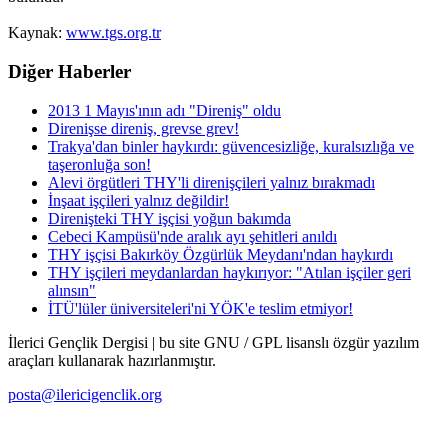
Kaynak:
www.tgs.org.tr
Diğer Haberler
2013 1 Mayıs'ının adı "Direniş" oldu
Direnişse direniş, grevse grev!
Trakya'dan binler haykırdı: güvencesizliğe, kuralsızlığa ve
taşeronluğa son!
Alevi örgütleri THY'li direnişçileri yalnız bırakmadı
İnşaat işçileri yalnız değildir!
Direnişteki THY işçisi yoğun bakımda
Cebeci Kampüsü'nde aralık ayı şehitleri anıldı
THY işçisi Bakırköy Özgürlük Meydanı'ndan haykırdı
THY işçileri meydanlardan haykırıyor: "Atılan işçiler geri
alınsın"
İTÜ'lüler üniversiteleri'ni YÖK'e teslim etmiyor!
İlerici Gençlik Dergisi | bu site GNU / GPL lisanslı özgür yazılım
araçları kullanarak hazırlanmıştır.
posta@ilericigenclik.org