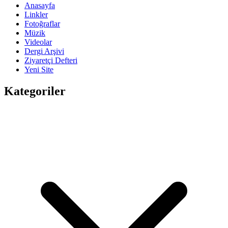
Anasayfa
Linkler
Fotoğraflar
Müzik
Videolar
Dergi Arşivi
Ziyaretçi Defteri
Yeni Site
Kategoriler