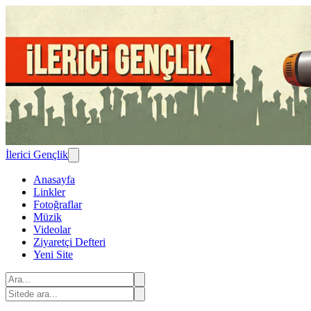
İlerici Gençlik
Anasayfa
Linkler
Fotoğraflar
Müzik
Videolar
Ziyaretçi Defteri
Yeni Site