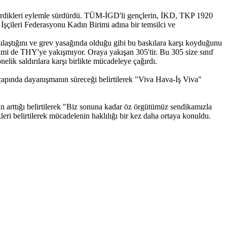
ştirdikleri eylemle sürdürdü. TÜM-İGD'li gençlerin, İKD, TKP 1920
 İşçileri Federasyonu Kadın Birimi adına bir temsilci ve
şılaştığını ve grev yasağında olduğu gibi bu baskılara karşı koyduğunu
imi de THY'ye yakışmıyor. Oraya yakışan 305'tir. Bu 305 size sınıf
önelik saldırılara karşı birlikte mücadeleye çağırdı.
 çapında dayanışmanın süreceği belirtilerek "Viva Hava-İş Viva"
ün arttığı belirtilerek "Biz sonuna kadar öz örgütümüz sendikamızla
leri belirtilerek mücadelenin haklılığı bir kez daha ortaya konuldu.