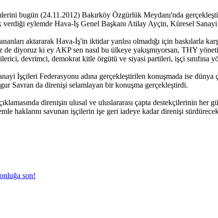
eylemlerini bugün (24.11.2012) Bakırköy Özgürlük Meydanı'nda gerçekle
estek verdiği eylemde Hava-İş Genel Başkanı Atilay Ayçin, Küresel Sanayi
nları aktararak Hava-İş'in iktidar yanlısı olmadığı için baskılarla kar
 Biz de diyoruz ki ey AKP sen nasıl bu ülkeye yakışmıyorsan, THY yönet
erici, devrimci, demokrat kitle örgütü ve siyasi partileri, işçi sınıfına y
Sanayi İşçileri Federasyonu adına gerçekleştirilen konuşmada ise dünya
ngur Savran da direnişi selamlayan bir konuşma gerçekleştirdi.
klamasında direnişin ulusal ve uluslararası çapta destekçilerinin her g
mle haklarını savunan işçilerin işe geri iadeye kadar direnişi sürdürecek
ronluğa son!