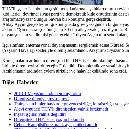
THY'li işçiler İstanbul'un çeşitli meydanlarına taşıdıkları oturma 
gibi ilerici, devrimci siyasi parti ve demokratik kitle örgütlerinin d
araştırmacı/yazar Sungur Savran bir konuşma gerçekleştirdi.
Atilay Ayçin gerçekleştirdiği konuşmada grev yasağından bugüne yaşana
aktardı. "Şimdi sıra işe dönüşte, o 305 bu aileye yakışmaz diyorlar.
dayanışmasını ve direnişi gösterecektir." diyen Ayçin tüm sendikaları, il
İşçi sınıfının enternasyonal dayanışmasını sergilemek adına Küresel 
(Yaşasın Hava-İş) sözleriyle direniş selamlandı. Araştırmacı/yazar Su
Konuşmaların ardından direnişteki bir THY işçisinin okuduğu basın açı
birlikte direnmeyi sürdüreceğiz!" denildi. Demokratik ve yasal bir eyle
Açıklamanın ardından eylem türküler ve halaylar eşliğinde sona erdi.
Diğer Haberler
2013 1 Mayıs'ının adı "Direniş" oldu
Direnişse direniş, grevse grev!
Trakya'dan binler haykırdı: güvencesizliğe, kuralsızlığa ve taşe
Alevi örgütleri THY'li direnişçileri yalnız bırakmadı
İnşaat işçileri yalnız değildir!
Direnişteki THY işçisi yoğun bakımda
Cebeci Kampüsü'nde aralık ayı şehitleri anıldı