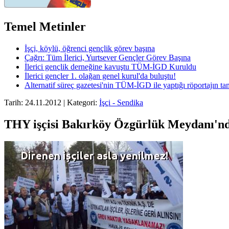
Temel Metinler
İşçi, köylü, öğrenci gençlik görev başına
Çağrı: Tüm İlerici, Yurtsever Gençler Görev Başına
İlerici gençlik derneğine kavuştu TÜM-İGD Kuruldu
İlerici gençler 1. olağan genel kurul'da buluştu!
Alternatif süreç gazetesi'nin TÜM-İGD ile yaptığı röportajın t
Tarih: 24.11.2012 | Kategori:
İşçi - Sendika
THY işçisi Bakırköy Özgürlük Meydanı'nd