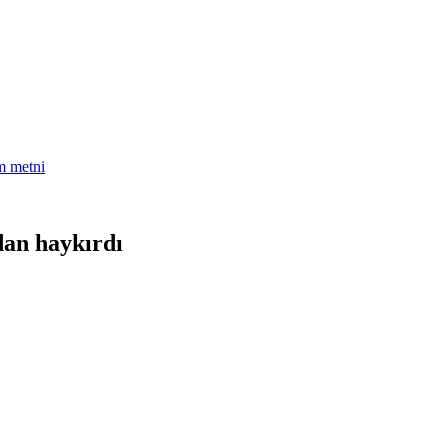
am metni
an haykırdı