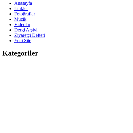
Anasayfa
Linkler
Fotoğraflar
Müzik
Videolar
Dergi Arşivi
Ziyaretçi Defteri
Yeni Site
Kategoriler