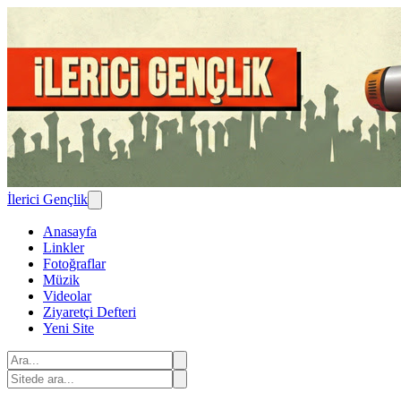
İlerici Gençlik
Anasayfa
Linkler
Fotoğraflar
Müzik
Videolar
Ziyaretçi Defteri
Yeni Site