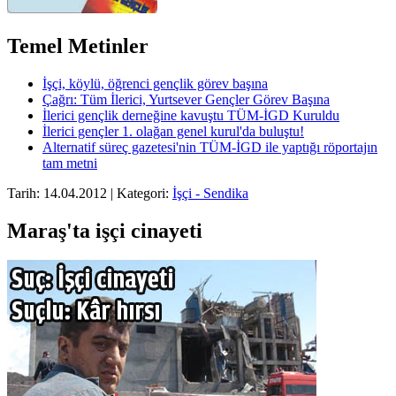
Temel Metinler
İşçi, köylü, öğrenci gençlik görev başına
Çağrı: Tüm İlerici, Yurtsever Gençler Görev Başına
İlerici gençlik derneğine kavuştu TÜM-İGD Kuruldu
İlerici gençler 1. olağan genel kurul'da buluştu!
Alternatif süreç gazetesi'nin TÜM-İGD ile yaptığı röportajın
tam metni
Tarih: 14.04.2012 | Kategori:
İşçi - Sendika
Maraş'ta işçi cinayeti