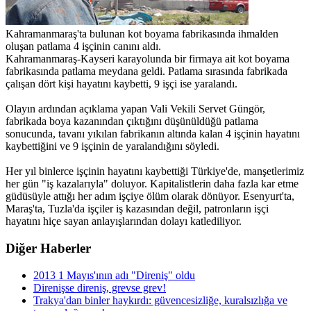
Kahramanmaraş'ta bulunan kot boyama fabrikasında ihmalden
oluşan patlama 4 işçinin canını aldı.
Kahramanmaraş-Kayseri karayolunda bir firmaya ait kot boyama
fabrikasında patlama meydana geldi. Patlama sırasında fabrikada
çalışan dört kişi hayatını kaybetti, 9 işçi ise yaralandı.
Olayın ardından açıklama yapan Vali Vekili Servet Güngör,
fabrikada boya kazanından çıktığını düşünüldüğü patlama
sonucunda, tavanı yıkılan fabrikanın altında kalan 4 işçinin hayatını
kaybettiğini ve 9 işçinin de yaralandığını söyledi.
Her yıl binlerce işçinin hayatını kaybettiği Türkiye'de, manşetlerimiz
her gün "iş kazalarıyla" doluyor. Kapitalistlerin daha fazla kar etme
güdüsüyle attığı her adım işçiye ölüm olarak dönüyor. Esenyurt'ta,
Maraş'ta, Tuzla'da işçiler iş kazasından değil, patronların işçi
hayatını hiçe sayan anlayışlarından dolayı katlediliyor.
Diğer Haberler
2013 1 Mayıs'ının adı "Direniş" oldu
Direnişse direniş, grevse grev!
Trakya'dan binler haykırdı: güvencesizliğe, kuralsızlığa ve