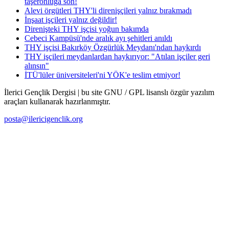
taşeronluğa son!
Alevi örgütleri THY'li direnişçileri yalnız bırakmadı
İnşaat işçileri yalnız değildir!
Direnişteki THY işçisi yoğun bakımda
Cebeci Kampüsü'nde aralık ayı şehitleri anıldı
THY işçisi Bakırköy Özgürlük Meydanı'ndan haykırdı
THY işçileri meydanlardan haykırıyor: "Atılan işçiler geri
alınsın"
İTÜ'lüler üniversiteleri'ni YÖK'e teslim etmiyor!
İlerici Gençlik Dergisi | bu site GNU / GPL lisanslı özgür yazılım
araçları kullanarak hazırlanmıştır.
posta@ilericigenclik.org