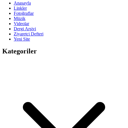
Anasayfa
Linkler
Fotoğraflar
Müzik
Videolar
Dergi Arşivi
Ziyaretçi Defteri
Yeni Site
Kategoriler