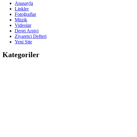
Anasayfa
Linkler
Fotoğraflar
Müzik
Videolar
Dergi Arşivi
Ziyaretçi Defteri
Yeni Site
Kategoriler