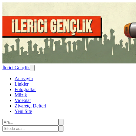
İlerici Gençlik
Anasayfa
Linkler
Fotoğraflar
Müzik
Videolar
Ziyaretçi Defteri
Yeni Site