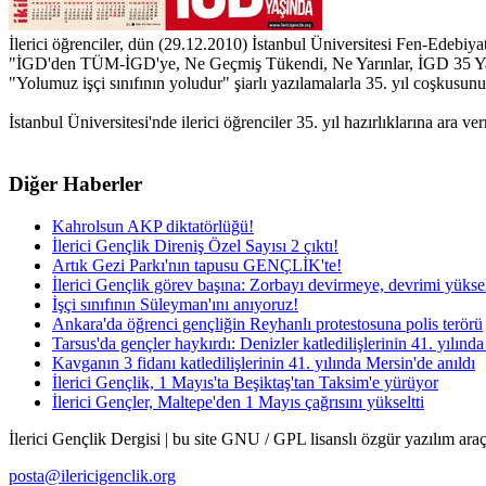
İlerici öğrenciler, dün (29.12.2010) İstanbul Üniversitesi Fen-Edebiyat 
"İGD'den TÜM-İGD'ye, Ne Geçmiş Tükendi, Ne Yarınlar, İGD 35 Yaşında"
"Yolumuz işçi sınıfının yoludur" şiarlı yazılamalarla 35. yıl coşkusu
İstanbul Üniversitesi'nde ilerici öğrenciler 35. yıl hazırlıklarına ara
Diğer Haberler
Kahrolsun AKP diktatörlüğü!
İlerici Gençlik Direniş Özel Sayısı 2 çıktı!
Artık Gezi Parkı'nın tapusu GENÇLİK'te!
İlerici Gençlik görev başına: Zorbayı devirmeye, devrimi yüks
İşçi sınıfının Süleyman'ını anıyoruz!
Ankara'da öğrenci gençliğin Reyhanlı protestosuna polis terörü
Tarsus'da gençler haykırdı: Denizler katledilişlerinin 41. yılınd
Kavganın 3 fidanı katledilişlerinin 41. yılında Mersin'de anıldı
İlerici Gençlik, 1 Mayıs'ta Beşiktaş'tan Taksim'e yürüyor
İlerici Gençler, Maltepe'den 1 Mayıs çağrısını yükseltti
İlerici Gençlik Dergisi | bu site GNU / GPL lisanslı özgür yazılım araçl
posta@ilericigenclik.org