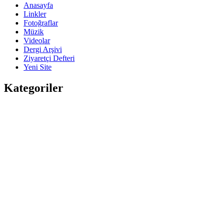
Anasayfa
Linkler
Fotoğraflar
Müzik
Videolar
Dergi Arşivi
Ziyaretçi Defteri
Yeni Site
Kategoriler