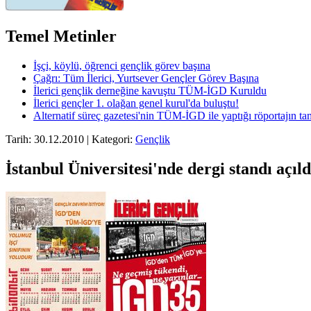
Temel Metinler
İşçi, köylü, öğrenci gençlik görev başına
Çağrı: Tüm İlerici, Yurtsever Gençler Görev Başına
İlerici gençlik derneğine kavuştu TÜM-İGD Kuruldu
İlerici gençler 1. olağan genel kurul'da buluştu!
Alternatif süreç gazetesi'nin TÜM-İGD ile yaptığı röportajın t
Tarih: 30.12.2010 | Kategori:
Gençlik
İstanbul Üniversitesi'nde dergi standı açıld