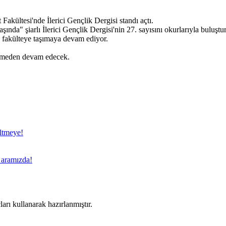
Fakültesi'nde İlerici Gençlik Dergisi standı açtı.
 şiarlı İlerici Gençlik Dergisi'nin 27. sayısını okurlarıyla buluştura
nu fakülteye taşımaya devam ediyor.
 vermeden devam edecek.
eltmeye!
a aramızda!
arı kullanarak hazırlanmıştır.