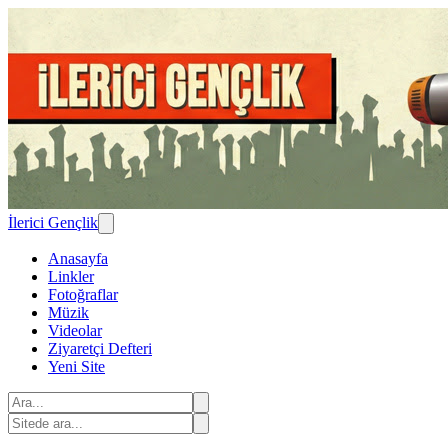
İlerici Gençlik
Anasayfa
Linkler
Fotoğraflar
Müzik
Videolar
Ziyaretçi Defteri
Yeni Site