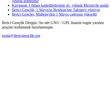
yılında aramızda!
Kavganın 3 fidanı katledilişlerinin 41. yılında Mersin'de anıldı
İlerici Gençlik, 1 Mayıs'ta Beşiktaş'tan Taksim'e yürüyor
İlerici Gençler, Maltepe'den 1 Mayıs çağrısını yükseltti
İlerici Gençlik Dergisi | bu site GNU / GPL lisanslı özgür yazılım
araçları kullanarak hazırlanmıştır.
posta@ilericigenclik.org