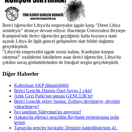
İlerici öğrenciler Libya'da emperyalist işgale karşı "Diren Libya
seninleyiz" demeye devam ediyor. Hacettepe Üniversitesi Beytepe
Kampüsü'nde ilerici öğrenciler geçtiğimiz hafta boyunca stant
açarak Libya ile ilgili güncel gelişmelere dair bildiri dağıtımı
gerçekleştirdi.
"Libya'da emperyalist işgale sessiz kalma. Kardeşine kurşun
sıktırma!" ozalitlerini fakültelere asan ilerici öğrenciler, Libya'da
çekilen savaş görüntülerinden de fotoğraf sergisi gerçekleştirdi.
Diğer Haberler
Kahrolsun AKP diktatörlüğü!
İlerici Gençlik Direniş Özel Sayısı 2 çıktı!
Artık Gezi Parkı'nın tapusu GENÇLİK'te!
İlerici Gençlik görev başına: Zorbayı devirmeye, devrimi
yükseltmeye!
İşçi sınıfının Süleyman'ını anıyoruz!
Ankara'da öğrenci gençliğin Reyhanlı protestosuna polis
terörü
Tarsus'da gençler haykırdı: Denizler katledilişlerinin 41.