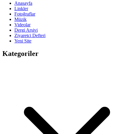
Anasayfa
Linkler
Fotoğraflar
Müzik
Videolar
Dergi Arşivi
Ziyaretçi Defteri
Yeni Site
Kategoriler