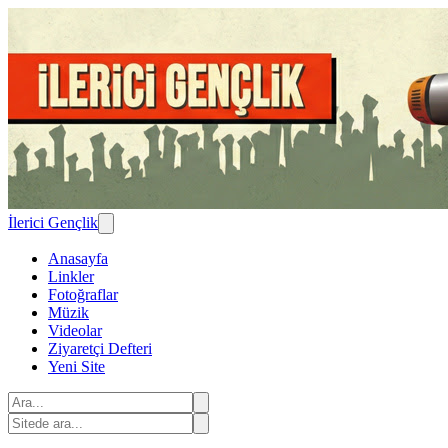
İlerici Gençlik
Anasayfa
Linkler
Fotoğraflar
Müzik
Videolar
Ziyaretçi Defteri
Yeni Site