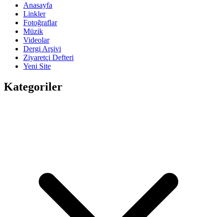
Anasayfa
Linkler
Fotoğraflar
Müzik
Videolar
Dergi Arşivi
Ziyaretçi Defteri
Yeni Site
Kategoriler