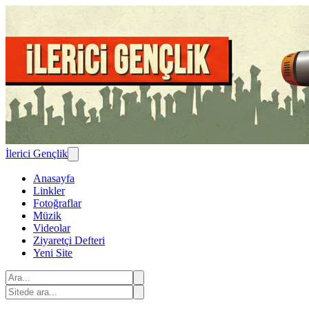
İlerici Gençlik
Anasayfa
Linkler
Fotoğraflar
Müzik
Videolar
Ziyaretçi Defteri
Yeni Site