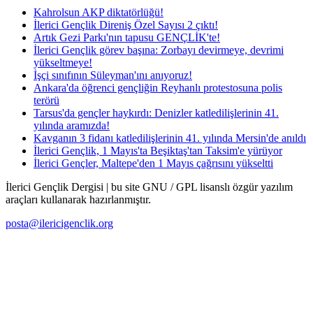
Kahrolsun AKP diktatörlüğü!
İlerici Gençlik Direniş Özel Sayısı 2 çıktı!
Artık Gezi Parkı'nın tapusu GENÇLİK'te!
İlerici Gençlik görev başına: Zorbayı devirmeye, devrimi
yükseltmeye!
İşçi sınıfının Süleyman'ını anıyoruz!
Ankara'da öğrenci gençliğin Reyhanlı protestosuna polis
terörü
Tarsus'da gençler haykırdı: Denizler katledilişlerinin 41.
yılında aramızda!
Kavganın 3 fidanı katledilişlerinin 41. yılında Mersin'de anıldı
İlerici Gençlik, 1 Mayıs'ta Beşiktaş'tan Taksim'e yürüyor
İlerici Gençler, Maltepe'den 1 Mayıs çağrısını yükseltti
İlerici Gençlik Dergisi | bu site GNU / GPL lisanslı özgür yazılım
araçları kullanarak hazırlanmıştır.
posta@ilericigenclik.org