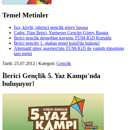
Temel Metinler
İşçi, köylü, öğrenci gençlik görev başına
Çağrı: Tüm İlerici, Yurtsever Gençler Görev Başına
İlerici gençlik derneğine kavuştu TÜM-İGD Kuruldu
İlerici gençler 1. olağan genel kurul'da buluştu!
Alternatif süreç gazetesi'nin TÜM-İGD ile yaptığı röportajın
tam metni
Tarih: 25.07.2012 | Kategori:
Gençlik
İlerici Gençlik 5. Yaz Kampı'nda
buluşuyor!