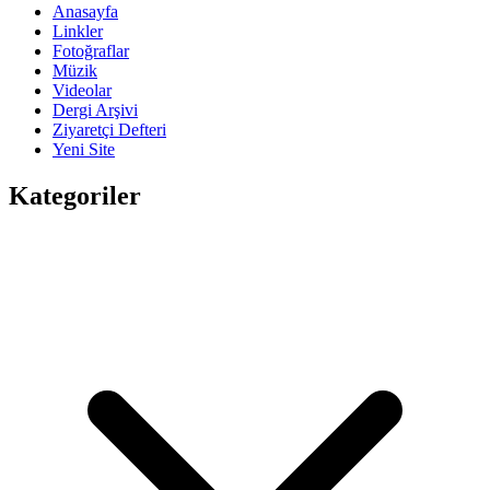
Anasayfa
Linkler
Fotoğraflar
Müzik
Videolar
Dergi Arşivi
Ziyaretçi Defteri
Yeni Site
Kategoriler