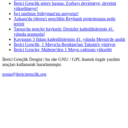
İlerici Gençlik görev başına: Zorbayı devirmeye, devrimi
yükseltmeye!
İşçi sınıfının Süleyman'ını anıyoruz!
Ankara'da öğrenci gençliğin Reyhanlı protestosuna polis
terörü
Tarsus'da gençler haykırdı: Denizler katledilişlerinin 41.
yılında aramızda!
Kavganın 3 fidanı katledilişlerinin 41. yılında Mersin'de anıldı
İlerici Gençlik, 1 Mayıs'ta Beşiktaş'tan Taksim'e yürüyor
İlerici Gençler, Maltepe'den 1 Mayıs çağrısını yükseltti
İlerici Gençlik Dergisi | bu site GNU / GPL lisanslı özgür yazılım
araçları kullanarak hazırlanmıştır.
posta@ilericigenclik.org