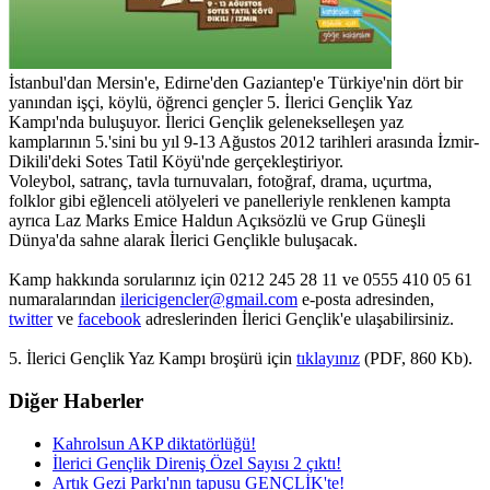
İstanbul'dan Mersin'e, Edirne'den Gaziantep'e Türkiye'nin dört bir
yanından işçi, köylü, öğrenci gençler 5. İlerici Gençlik Yaz
Kampı'nda buluşuyor. İlerici Gençlik gelenekselleşen yaz
kamplarının 5.'sini bu yıl 9-13 Ağustos 2012 tarihleri arasında İzmir-
Dikili'deki Sotes Tatil Köyü'nde gerçekleştiriyor.
Voleybol, satranç, tavla turnuvaları, fotoğraf, drama, uçurtma,
folklor gibi eğlenceli atölyeleri ve panelleriyle renklenen kampta
ayrıca Laz Marks Emice Haldun Açıksözlü ve Grup Güneşli
Dünya'da sahne alarak İlerici Gençlikle buluşacak.
Kamp hakkında sorularınız için 0212 245 28 11 ve 0555 410 05 61
numaralarından
ilericigencler@gmail.com
e-posta adresinden,
twitter
ve
facebook
adreslerinden İlerici Gençlik'e ulaşabilirsiniz.
5. İlerici Gençlik Yaz Kampı broşürü için
tıklayınız
(PDF, 860 Kb).
Diğer Haberler
Kahrolsun AKP diktatörlüğü!
İlerici Gençlik Direniş Özel Sayısı 2 çıktı!
Artık Gezi Parkı'nın tapusu GENÇLİK'te!