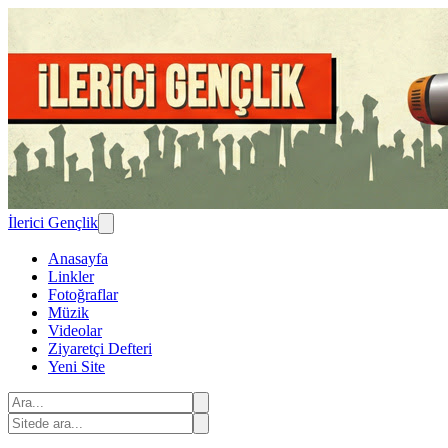
İlerici Gençlik
Anasayfa
Linkler
Fotoğraflar
Müzik
Videolar
Ziyaretçi Defteri
Yeni Site