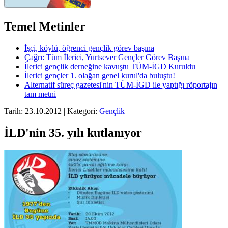
Temel Metinler
İşçi, köylü, öğrenci gençlik görev başına
Çağrı: Tüm İlerici, Yurtsever Gençler Görev Başına
İlerici gençlik derneğine kavuştu TÜM-İGD Kuruldu
İlerici gençler 1. olağan genel kurul'da buluştu!
Alternatif süreç gazetesi'nin TÜM-İGD ile yaptığı röportajın
tam metni
Tarih: 23.10.2012 | Kategori:
Gençlik
İLD'nin 35. yılı kutlanıyor