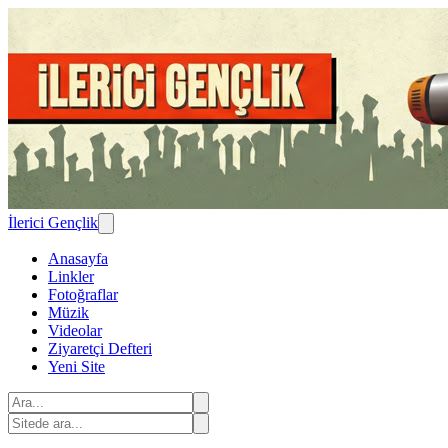
İlerici Gençlik
Anasayfa
Linkler
Fotoğraflar
Müzik
Videolar
Ziyaretçi Defteri
Yeni Site