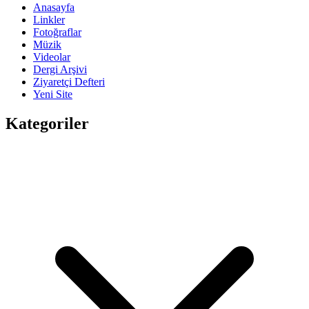
Anasayfa
Linkler
Fotoğraflar
Müzik
Videolar
Dergi Arşivi
Ziyaretçi Defteri
Yeni Site
Kategoriler