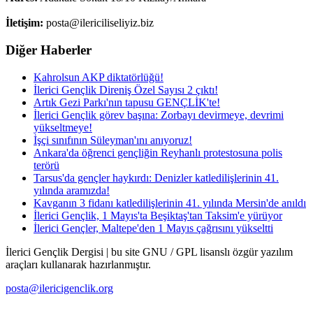
İletişim:
posta@ilericiliseliyiz.biz
Diğer Haberler
Kahrolsun AKP diktatörlüğü!
İlerici Gençlik Direniş Özel Sayısı 2 çıktı!
Artık Gezi Parkı'nın tapusu GENÇLİK'te!
İlerici Gençlik görev başına: Zorbayı devirmeye, devrimi
yükseltmeye!
İşçi sınıfının Süleyman'ını anıyoruz!
Ankara'da öğrenci gençliğin Reyhanlı protestosuna polis
terörü
Tarsus'da gençler haykırdı: Denizler katledilişlerinin 41.
yılında aramızda!
Kavganın 3 fidanı katledilişlerinin 41. yılında Mersin'de anıldı
İlerici Gençlik, 1 Mayıs'ta Beşiktaş'tan Taksim'e yürüyor
İlerici Gençler, Maltepe'den 1 Mayıs çağrısını yükseltti
İlerici Gençlik Dergisi | bu site GNU / GPL lisanslı özgür yazılım
araçları kullanarak hazırlanmıştır.
posta@ilericigenclik.org