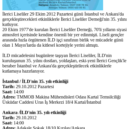
İlerici Liseliler 29 Ekim 2012 Pazartesi günü İstanbul ve Ankara'da
gerçekleştirecekleri etkinliklerle İlerici Liseliler Derneği'nin 35. yılını
kutluyor.
20 Ekim 1977'de kurulan İlerici Liseliler Derneği, 70'li yılların siyasi
atmosferi içerisinde kendine önemli bir yer edinmişti. Liseli gençler
arasında hızla örgütenen İLD işçi sınıfının birlik ve mücadele günü
olan 1 Mayıs'larda da kitlesel kortejiyle yerini almıştı.
İLD mücadelesini bugünlere taşıyan İlerici Liseliler, İLD'nin
kuruluşunun 35. yılını dostları, yoldaşları, eski-yeni İlerici Gençlik'le
beraber İstanbul ve Ankara'da gerçekleştirilecek etkinliklerle
kutlamaya hazırlanıyor.
İstanbul / İLD'nin 35. yılı etkinliği
Tarih:
29.10.2012 Pazartesi
Saat:
14:00
Adres:
TMMOB Makina Mühendisleri Odası Kartal Temsilciliği
Üsküdar Caddesi Uras İş Merkezi 18/4 Kartal/İstanbul
Ankara /İLD'nin 35. yılı etkinliği
Tarih:
29.10.2012
Saat:
14:00
Adres:
Adakale Sokak 18/10 Kızılay/Ankara