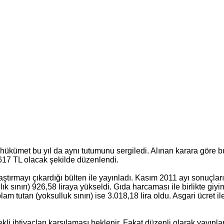
ükümet bu yıl da aynı tutumunu sergiledi. Alınan karara göre bu 
 617 TL olacak şekilde düzenlendi.
tırmayı çıkardığı bülten ile yayınladı. Kasım 2011 ayı sonuçlarına 
sınırı) 926,58 liraya yükseldi. Gıda harcaması ile birlikte giyim, 
m tutarı (yoksulluk sınırı) ise 3.018,18 lira oldu. Asgari ücret ile
i ihtiyaçları karşılaması beklenir. Fakat düzenli olarak yayınlanan