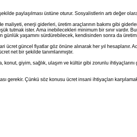
ekilde paylaşılması üstüne oturur. Sosyalistlerin artı değer olara
liyeti, enerji giderleri, üretim araçlarının bakımı gibi giderler
düşük tutmak ister. Ama inebilecekleri minimum bir sınır vardır. B
 onun günlük yaşamını sürdürebilecek, kendisinden sonra da üreti
 ücret güncel fiyatlar göz önüne alınarak her yıl hesaplanır. Ad
cret net bir şekilde tanımlanmıştır.
a, konut, giyim, sağlık, ulaşım ve kültür gibi zorunlu ihtiyaçları
ı gerekir. Çünkü söz konusu ücret insani ihtiyaçları karşılamak