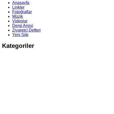
Anasayfa
Linkler
Fotoğraflar
Müzik
Videolar
Dergi Arşivi
Ziyaretçi Defteri
Yeni Site
Kategoriler