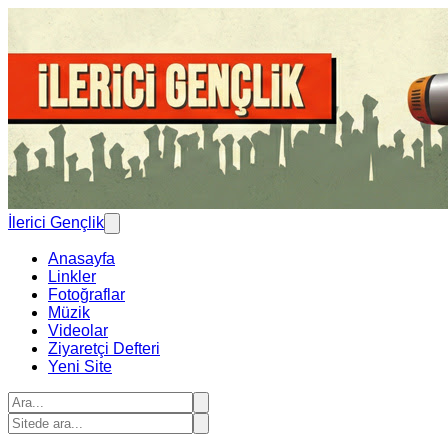
İlerici Gençlik
Anasayfa
Linkler
Fotoğraflar
Müzik
Videolar
Ziyaretçi Defteri
Yeni Site