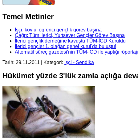
Temel Metinler
İşçi, köylü, öğrenci gençlik görev başına
Çağrı: Tüm İlerici, Yurtsever Gençler Görev Başına
İlerici gençlik derneğine kavuştu TÜM-İGD Kuruldu
İlerici gençler 1. olağan genel kurul'da buluştu!
Alternatif süreç gazetesi'nin TÜM-İGD ile yaptığı röporta
Tarih: 29.11.2011 | Kategori:
İşçi - Sendika
Hükümet yüzde 3'lük zamla açlığa dev