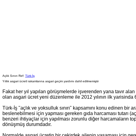
Açlık Sınırı Ref:
Türk-İş
Yıllık asgari ücretl rakamlarına asgari geçim yardımı dahil edilmemiştir
Fakat her yıl yapılan görüşmelerde işverenden yana tavır alan h
olan asgari ücret yeni düzenleme ile 2012 yılının ilk yarisinda
Türk-İş "açlık ve yoksulluk sınırı" kapsamını konu edinen bir araş
beslenebilmesi için yapması gereken gıda harcaması tutarı (açlık 
benzeri ihtiyaçlar için yapılması zorunlu diğer harcamaların topla
dönüşmüş durumdadır.
Normalde asgari ücretin bir çekirdek ailenin yaşaması için gerekl