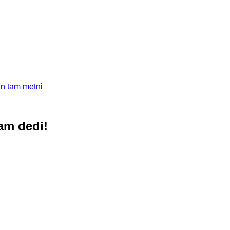
jın tam metni
am dedi!