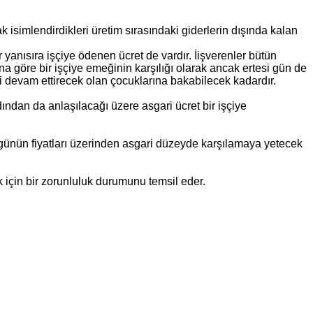
k isimlendirdikleri üretim sırasındaki giderlerin dışında kalan
 yanısıra işçiye ödenen ücret de vardır. İişverenler bütün
una göre bir işçiye emeğinin karşılığı olarak ancak ertesi gün de
mi devam ettirecek olan çocuklarına bakabilecek kadardır.
ından da anlaşılacağı üzere asgari ücret bir işçiye
nı günün fiyatları üzerinden asgari düzeyde karşılamaya yetecek
 için bir zorunluluk durumunu temsil eder.