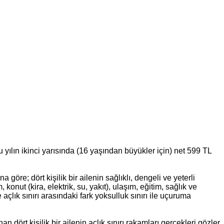
yılın ikinci yarısında (16 yaşından büyükler için) net 599 TL
göre; dört kişilik bir ailenin sağlıklı, dengeli ve yeterli
konut (kira, elektrik, su, yakıt), ulaşım, eğitim, sağlık ve
 açlık sınırı arasındaki fark yoksulluk sınırı ile uçuruma
 dört kişilik bir ailenin açlık sınırı rakamları gerçekleri gözler