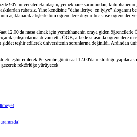
yüzde 90'ı üniversitedeki ulaşım, yemekhane sorunundan, kütüphanenin y
baskılardan rahatsız. Yine kendisine "daha ileriye, en iyiye" sloganını be
nın açıklanarak afişlerle tüm öğrencilere duyurulması ise öğrenciler ve 
. Saat 12.00'da masa almak için yemekhanenin oraya giden öğrencilerle
çarak çalışmalarına devam etti. ÖGB, arbede sırasında öğrencilere mas
ddet teşhir edilerek üniversitenin sorunlarına değinildi. Ardından ünive
deti teşhir edilerek Perşembe günü saat 12.00'da rektörlüğe yapılacak
i gezerek rektörlüğe yürüyecek.
eltmeye!
a aramızda!