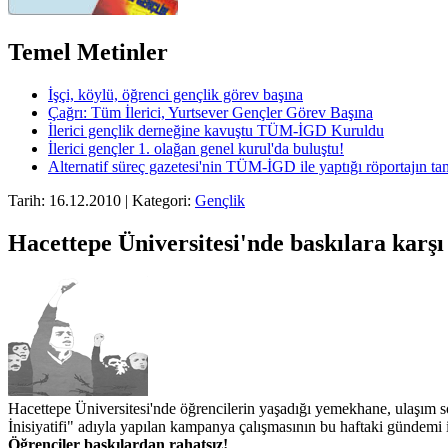
Temel Metinler
İşçi, köylü, öğrenci gençlik görev başına
Çağrı: Tüm İlerici, Yurtsever Gençler Görev Başına
İlerici gençlik derneğine kavuştu TÜM-İGD Kuruldu
İlerici gençler 1. olağan genel kurul'da buluştu!
Alternatif süreç gazetesi'nin TÜM-İGD ile yaptığı röportajın t
Tarih: 16.12.2010 | Kategori:
Gençlik
Hacettepe Üniversitesi'nde baskılara karş
Hacettepe Üniversitesi'nde öğrencilerin yaşadığı yemekhane, ulaşım so
İnisiyatifi" adıyla yapılan kampanya çalışmasının bu haftaki gündemi 
Öğrenciler baskılardan rahatsız!