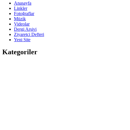
Anasayfa
Linkler
Fotoğraflar
Müzik
Videolar
Dergi Arşivi
Ziyaretçi Defteri
Yeni Site
Kategoriler