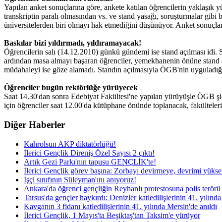
Yapılan anket sonuçlarına göre, ankete katılan öğrencilerin yaklaşık 
transkriptin paralı olmasından vs. ve stand yasağı, soruşturmalar gibi 
üniversitelerden biri olmayı hak etmediğini düşünüyor. Anket sonuçları
Baskılar bizi yıldırmadı, yıldıramayacak!
Öğrencilerin salı (14.12.2010) günkü gündemi ise stand açılması idi
ardından masa almayı başaran öğrenciler, yemekhanenin önüne stand a
müdahaleyi ise göze alamadı. Standın açılmasıyla ÖGB'nin uyguladığı şi
Öğrenciler bugün rektörlüğe yürüyecek
Saat 14.30'dan sonra Edebiyat Fakültesi'ne yapılan yürüyüşle ÖGB şid
için öğrenciler saat 12.00'da kütüphane önünde toplanacak, fakülteler
Diğer Haberler
Kahrolsun AKP diktatörlüğü!
İlerici Gençlik Direniş Özel Sayısı 2 çıktı!
Artık Gezi Parkı'nın tapusu GENÇLİK'te!
İlerici Gençlik görev başına: Zorbayı devirmeye, devrimi yüks
İşçi sınıfının Süleyman'ını anıyoruz!
Ankara'da öğrenci gençliğin Reyhanlı protestosuna polis terörü
Tarsus'da gençler haykırdı: Denizler katledilişlerinin 41. yılınd
Kavganın 3 fidanı katledilişlerinin 41. yılında Mersin'de anıldı
İlerici Gençlik, 1 Mayıs'ta Beşiktaş'tan Taksim'e yürüyor