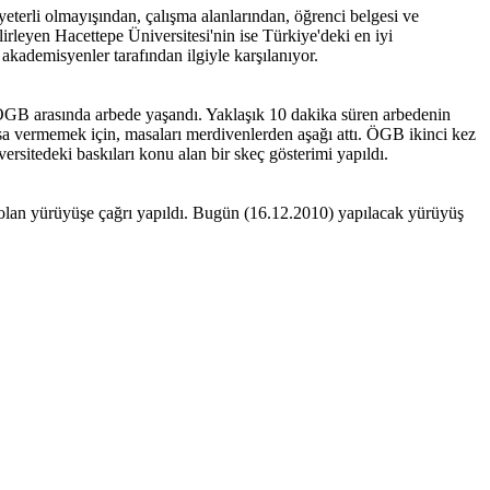
eterli olmayışından, çalışma alanlarından, öğrenci belgesi ve
lirleyen Hacettepe Üniversitesi'nin ise Türkiye'deki en iyi
akademisyenler tarafından ilgiyle karşılanıyor.
 ÖGB arasında arbede yaşandı. Yaklaşık 10 dakika süren arbedenin
a vermemek için, masaları merdivenlerden aşağı attı. ÖGB ikinci kez
rsitedeki baskıları konu alan bir skeç gösterimi yapıldı.
 olan yürüyüşe çağrı yapıldı. Bugün (16.12.2010) yapılacak yürüyüş