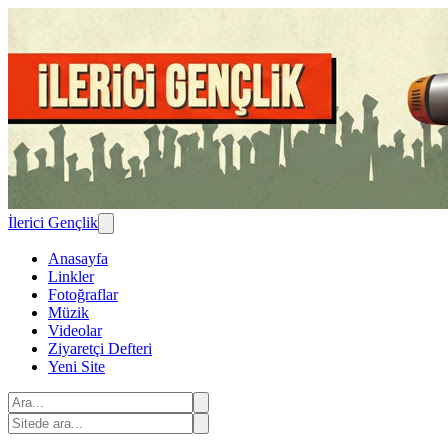
İlerici Gençlik
Anasayfa
Linkler
Fotoğraflar
Müzik
Videolar
Ziyaretçi Defteri
Yeni Site