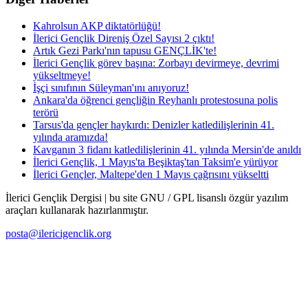
Kahrolsun AKP diktatörlüğü!
İlerici Gençlik Direniş Özel Sayısı 2 çıktı!
Artık Gezi Parkı'nın tapusu GENÇLİK'te!
İlerici Gençlik görev başına: Zorbayı devirmeye, devrimi
yükseltmeye!
İşçi sınıfının Süleyman'ını anıyoruz!
Ankara'da öğrenci gençliğin Reyhanlı protestosuna polis
terörü
Tarsus'da gençler haykırdı: Denizler katledilişlerinin 41.
yılında aramızda!
Kavganın 3 fidanı katledilişlerinin 41. yılında Mersin'de anıldı
İlerici Gençlik, 1 Mayıs'ta Beşiktaş'tan Taksim'e yürüyor
İlerici Gençler, Maltepe'den 1 Mayıs çağrısını yükseltti
İlerici Gençlik Dergisi | bu site GNU / GPL lisanslı özgür yazılım
araçları kullanarak hazırlanmıştır.
posta@ilericigenclik.org