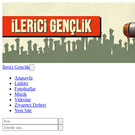
İlerici Gençlik
Anasayfa
Linkler
Fotoğraflar
Müzik
Videolar
Ziyaretçi Defteri
Yeni Site