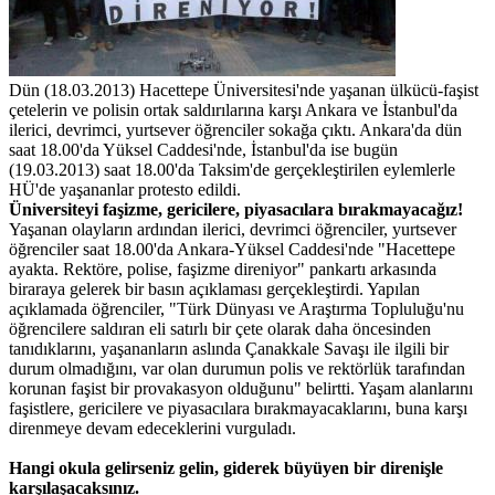
Dün (18.03.2013) Hacettepe Üniversitesi'nde yaşanan ülkücü-faşist
çetelerin ve polisin ortak saldırılarına karşı Ankara ve İstanbul'da
ilerici, devrimci, yurtsever öğrenciler sokağa çıktı. Ankara'da dün
saat 18.00'da Yüksel Caddesi'nde, İstanbul'da ise bugün
(19.03.2013) saat 18.00'da Taksim'de gerçekleştirilen eylemlerle
HÜ'de yaşananlar protesto edildi.
Üniversiteyi faşizme, gericilere, piyasacılara bırakmayacağız!
Yaşanan olayların ardından ilerici, devrimci öğrenciler, yurtsever
öğrenciler saat 18.00'da Ankara-Yüksel Caddesi'nde "Hacettepe
ayakta. Rektöre, polise, faşizme direniyor" pankartı arkasında
biraraya gelerek bir basın açıklaması gerçekleştirdi. Yapılan
açıklamada öğrenciler, "Türk Dünyası ve Araştırma Topluluğu'nu
öğrencilere saldıran eli satırlı bir çete olarak daha öncesinden
tanıdıklarını, yaşananların aslında Çanakkale Savaşı ile ilgili bir
durum olmadığını, var olan durumun polis ve rektörlük tarafından
korunan faşist bir provakasyon olduğunu" belirtti. Yaşam alanlarını
faşistlere, gericilere ve piyasacılara bırakmayacaklarını, buna karşı
direnmeye devam edeceklerini vurguladı.
Hangi okula gelirseniz gelin, giderek büyüyen bir direnişle
karşılaşacaksınız.