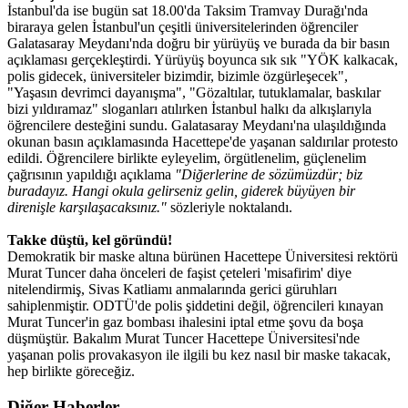
İstanbul'da ise bugün sat 18.00'da Taksim Tramvay Durağı'nda
biraraya gelen İstanbul'un çeşitli üniversitelerinden öğrenciler
Galatasaray Meydanı'nda doğru bir yürüyüş ve burada da bir basın
açıklaması gerçekleştirdi. Yürüyüş boyunca sık sık "YÖK kalkacak,
polis gidecek, üniversiteler bizimdir, bizimle özgürleşecek",
"Yaşasın devrimci dayanışma", "Gözaltılar, tutuklamalar, baskılar
bizi yıldıramaz" sloganları atılırken İstanbul halkı da alkışlarıyla
öğrencilere desteğini sundu. Galatasaray Meydanı'na ulaşıldığında
okunan basın açıklamasında Hacettepe'de yaşanan saldırılar protesto
edildi. Öğrencilere birlikte eyleyelim, örgütlenelim, güçlenelim
çağrısının yapıldığı açıklama
"Diğerlerine de sözümüzdür; biz
buradayız. Hangi okula gelirseniz gelin, giderek büyüyen bir
direnişle karşılaşacaksınız."
sözleriyle noktalandı.
Takke düştü, kel göründü!
Demokratik bir maske altına bürünen Hacettepe Üniversitesi rektörü
Murat Tuncer daha önceleri de faşist çeteleri 'misafirim' diye
nitelendirmiş, Sivas Katliamı anmalarında gerici güruhları
sahiplenmiştir. ODTÜ'de polis şiddetini değil, öğrencileri kınayan
Murat Tuncer'in gaz bombası ihalesini iptal etme şovu da boşa
düşmüştür. Bakalım Murat Tuncer Hacettepe Üniversitesi'nde
yaşanan polis provakasyon ile ilgili bu kez nasıl bir maske takacak,
hep birlikte göreceğiz.
Diğer Haberler