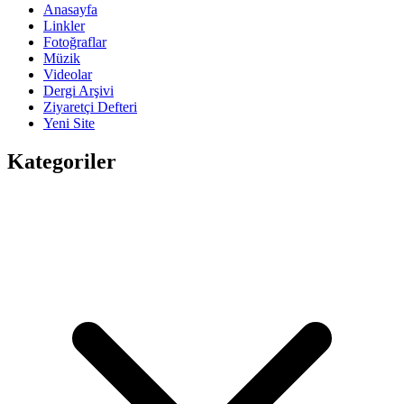
Anasayfa
Linkler
Fotoğraflar
Müzik
Videolar
Dergi Arşivi
Ziyaretçi Defteri
Yeni Site
Kategoriler