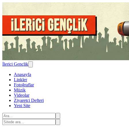
İlerici Gençlik
Anasayfa
Linkler
Fotoğraflar
Müzik
Videolar
Ziyaretçi Defteri
Yeni Site