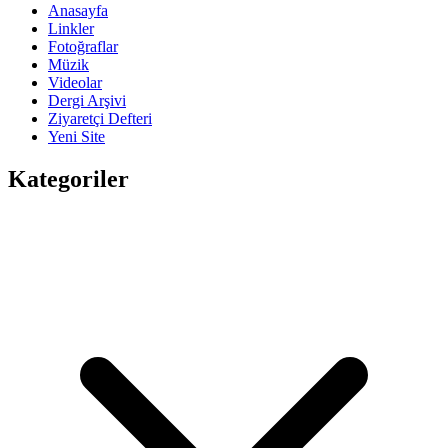
Anasayfa
Linkler
Fotoğraflar
Müzik
Videolar
Dergi Arşivi
Ziyaretçi Defteri
Yeni Site
Kategoriler