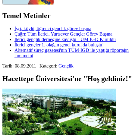
Temel Metinler
İşçi, köylü, öğrenci gençlik görev başına
Çağrı: Tüm İlerici, Yurtsever Gençler Görev Başına
İlerici gençlik derneğine kavuştu TÜM-İGD Kuruldu
İlerici gençler 1. olağan genel kurul'da buluştu!
Alternatif süreç gazetesi'nin TÜM-İGD ile yaptığı röportajın
tam metni
Tarih: 08.09.2011 | Kategori:
Gençlik
Hacettepe Üniversitesi'ne "Hoş geldiniz!"