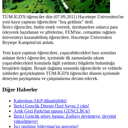
TÜM-İGD'li öğrenciler dün (07.09.2011) Hacettepe Üniversitesi'ne
yeni kayıt yaptıran öğrencilere "hoş geldiniz" dedi.
İlerici öğrenciler, binbir emek vererek, dershanelere onlarca para
ödeyerek hazırlanan ve şifrelerine, FEM'ine, cemaatine rağmen
üniversiteyi kazanabilmiş öğrencilere, Hacettepe Üniversitesi
Beytepe Kampüsü'nü anlattı.
Yeni kayıt yaptıran öğrencilere, yaşayabilecekleri bazı sorunları
anlatan ilerici öğrenciler, içerisinde ilk zamanlarda sıkıntı
yaşayabilecekleri konularla ilgili yardımcı bilgilerin bulunduğu
broşürleri dağıttı. Broşür dağıtımı sırasında öğrencilerle ve velilerle
sohbetler gerçekleştiren TÜM-İGD'li öğrenciler dönem içerisinde
deneyim paylaşımına ve çalışmalarına devam edecek.
Diğer Haberler
Kahrolsun AKP diktatörlüğü!
İlerici Gençlik Direniş Özel Sayısı 2 çıktı!
Artık Gezi Parkı'nın tapusu GENÇLİK'te!
İlerici Gençlik görev başına: Zorbayı devirmeye, devrimi
yükseltmeye!
İşçi sınıfının Süleyman'ını anıyoruz!