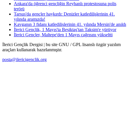
Ankara'da öğrenci gençliğin Reyhanlı protestosuna polis
terörü
Tarsus'da gençler haykırdı: Denizler katledilişlerinin 41.
yılında aramızda!
Kavganın 3 fidanı katledilişlerinin 41. yılında Mersin'de anıldı
İlerici Gençlik, 1 Mayıs'ta Beşiktaş'tan Taksim'e yürüyor
İlerici Gençler, Maltepe'den 1 Mayıs çağrısını yükseltti
İlerici Gençlik Dergisi | bu site GNU / GPL lisanslı özgür yazılım
araçları kullanarak hazırlanmıştır.
posta@ilericigenclik.org