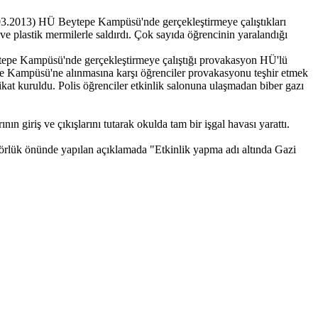
8.03.2013) HÜ Beytepe Kampüsü'nde gerçekleştirmeye çalıştıkları
ve plastik mermilerle saldırdı. Çok sayıda öğrencinin yaralandığı
eytepe Kampüsü'nde gerçekleştirmeye çalıştığı provakasyon HÜ'lü
ytepe Kampüsü'ne alınmasına karşı öğrenciler provakasyonu teşhir etmek
ikat kuruldu. Polis öğrenciler etkinlik salonuna ulaşmadan biber gazı
ın giriş ve çıkışlarını tutarak okulda tam bir işgal havası yarattı.
ektörlük önünde yapılan açıklamada "Etkinlik yapma adı altında Gazi