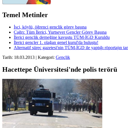
Temel Metinler
İşçi, köylü, öğrenci gençlik görev başına
Çağrı: Tüm İlerici, Yurtsever Gençler Görev Başına
İlerici gençlik derneğine kavuştu TÜM-İGD Kuruldu
İlerici gençler 1. olağan genel kurul'da buluştu!
Alternatif süreç gazetesi'nin TÜM-İGD ile yaptığı röportajın t
Tarih: 18.03.2013 | Kategori:
Gençlik
Hacettepe Üniversitesi'nde polis terörü