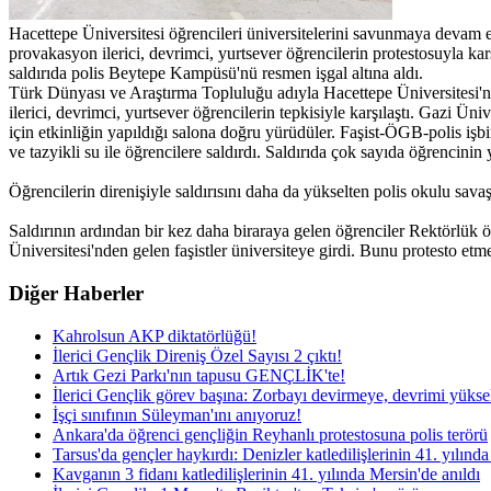
Hacettepe Üniversitesi öğrencileri üniversitelerini savunmaya devam 
provakasyon ilerici, devrimci, yurtsever öğrencilerin protestosuyla ka
saldırıda polis Beytepe Kampüsü'nü resmen işgal altına aldı.
Türk Dünyası ve Araştırma Topluluğu adıyla Hacettepe Üniversitesi'n
ilerici, devrimci, yurtsever öğrencilerin tepkisiyle karşılaştı. Gazi 
için etkinliğin yapıldığı salona doğru yürüdüler. Faşist-ÖGB-polis işb
ve tazyikli su ile öğrencilere saldırdı. Saldırıda çok sayıda öğrencinin 
Öğrencilerin direnişiyle saldırısını daha da yükselten polis okulu savaş
Saldırının ardından bir kez daha biraraya gelen öğrenciler Rektörlük 
Üniversitesi'nden gelen faşistler üniversiteye girdi. Bunu protesto etmek
Diğer Haberler
Kahrolsun AKP diktatörlüğü!
İlerici Gençlik Direniş Özel Sayısı 2 çıktı!
Artık Gezi Parkı'nın tapusu GENÇLİK'te!
İlerici Gençlik görev başına: Zorbayı devirmeye, devrimi yüks
İşçi sınıfının Süleyman'ını anıyoruz!
Ankara'da öğrenci gençliğin Reyhanlı protestosuna polis terörü
Tarsus'da gençler haykırdı: Denizler katledilişlerinin 41. yılınd
Kavganın 3 fidanı katledilişlerinin 41. yılında Mersin'de anıldı