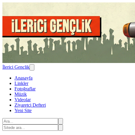
İlerici Gençlik
Anasayfa
Linkler
Fotoğraflar
Müzik
Videolar
Ziyaretçi Defteri
Yeni Site