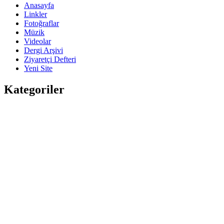
Anasayfa
Linkler
Fotoğraflar
Müzik
Videolar
Dergi Arşivi
Ziyaretçi Defteri
Yeni Site
Kategoriler