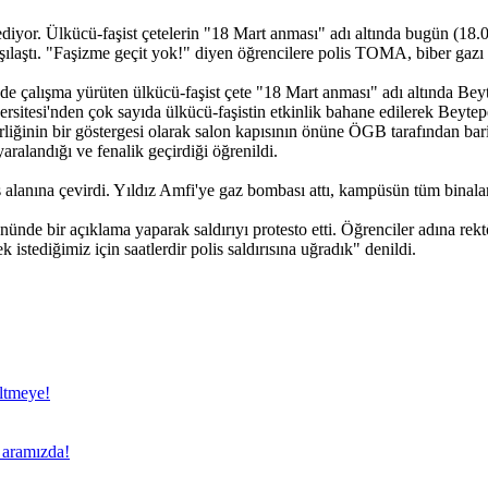
ediyor. Ülkücü-faşist çetelerin "18 Mart anması" adı altında bugün (1
rşılaştı. "Faşizme geçit yok!" diyen öğrencilere polis TOMA, biber gazı 
de çalışma yürüten ülkücü-faşist çete "18 Mart anması" adı altında B
Üniversitesi'nden çok sayıda ülkücü-faşistin etkinlik bahane edilerek Be
irliğinin bir göstergesi olarak salon kapısının önüne ÖGB tarafından bar
yaralandığı ve fenalik geçirdiği öğrenildi.
 alanına çevirdi. Yıldız Amfi'ye gaz bombası attı, kampüsün tüm binaların
önünde bir açıklama yaparak saldırıyı protesto etti. Öğrenciler adına r
 istediğimiz için saatlerdir polis saldırısına uğradık" denildi.
eltmeye!
a aramızda!