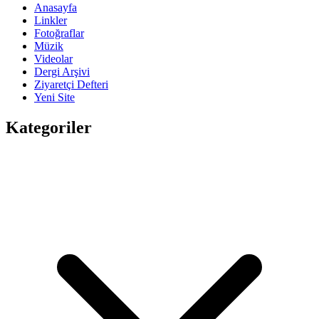
Anasayfa
Linkler
Fotoğraflar
Müzik
Videolar
Dergi Arşivi
Ziyaretçi Defteri
Yeni Site
Kategoriler