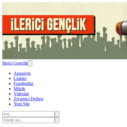
İlerici Gençlik
Anasayfa
Linkler
Fotoğraflar
Müzik
Videolar
Ziyaretçi Defteri
Yeni Site