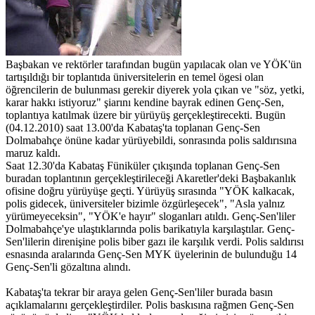
Başbakan ve rektörler tarafından bugün yapılacak olan ve YÖK'ün
tartışıldığı bir toplantıda üniversitelerin en temel ögesi olan
öğrencilerin de bulunması gerekir diyerek yola çıkan ve "söz, yetki,
karar hakkı istiyoruz" şiarını kendine bayrak edinen Genç-Sen,
toplantıya katılmak üzere bir yürüyüş gerçekleştirecekti. Bugün
(04.12.2010) saat 13.00'da Kabataş'ta toplanan Genç-Sen
Dolmabahçe önüne kadar yürüyebildi, sonrasında polis saldırısına
maruz kaldı.
Saat 12.30'da Kabataş Füniküler çıkışında toplanan Genç-Sen
buradan toplantının gerçekleştirileceği Akaretler'deki Başbakanlık
ofisine doğru yürüyüşe geçti. Yürüyüş sırasında "YÖK kalkacak,
polis gidecek, üniversiteler bizimle özgürleşecek", "Asla yalnız
yürümeyeceksin", "YÖK'e hayır" sloganları atıldı. Genç-Sen'liler
Dolmabahçe'ye ulaştıklarında polis barikatıyla karşılaştılar. Genç-
Sen'lilerin direnişine polis biber gazı ile karşılık verdi. Polis saldırısı
esnasında aralarında Genç-Sen MYK üyelerinin de bulunduğu 14
Genç-Sen'li gözaltına alındı.
Kabataş'ta tekrar bir araya gelen Genç-Sen'liler burada basın
açıklamalarını gerçekleştirdiler. Polis baskısına rağmen Genç-Sen