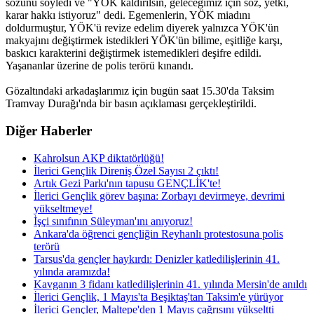
sözünü söyledi ve "YÖK kaldırılsın, geleceğimiz için söz, yetki,
karar hakkı istiyoruz" dedi. Egemenlerin, YÖK miadını
doldurmuştur, YÖK'ü revize edelim diyerek yalnızca YÖK'ün
makyajını değiştirmek istedikleri YÖK'ün bilime, eşitliğe karşı,
baskıcı karakterini değiştirmek istemedikleri deşifre edildi.
Yaşananlar üzerine de polis terörü kınandı.
Gözaltındaki arkadaşlarımız için bugün saat 15.30'da Taksim
Tramvay Durağı'nda bir basın açıklaması gerçekleştirildi.
Diğer Haberler
Kahrolsun AKP diktatörlüğü!
İlerici Gençlik Direniş Özel Sayısı 2 çıktı!
Artık Gezi Parkı'nın tapusu GENÇLİK'te!
İlerici Gençlik görev başına: Zorbayı devirmeye, devrimi
yükseltmeye!
İşçi sınıfının Süleyman'ını anıyoruz!
Ankara'da öğrenci gençliğin Reyhanlı protestosuna polis
terörü
Tarsus'da gençler haykırdı: Denizler katledilişlerinin 41.
yılında aramızda!
Kavganın 3 fidanı katledilişlerinin 41. yılında Mersin'de anıldı
İlerici Gençlik, 1 Mayıs'ta Beşiktaş'tan Taksim'e yürüyor
İlerici Gençler, Maltepe'den 1 Mayıs çağrısını yükseltti