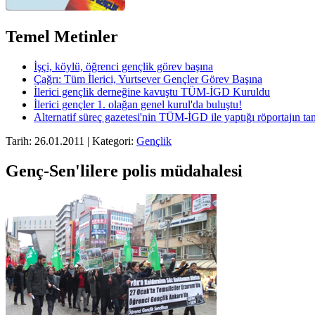
Temel Metinler
İşçi, köylü, öğrenci gençlik görev başına
Çağrı: Tüm İlerici, Yurtsever Gençler Görev Başına
İlerici gençlik derneğine kavuştu TÜM-İGD Kuruldu
İlerici gençler 1. olağan genel kurul'da buluştu!
Alternatif süreç gazetesi'nin TÜM-İGD ile yaptığı röportajın t
Tarih: 26.01.2011 | Kategori:
Gençlik
Genç-Sen'lilere polis müdahalesi