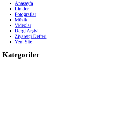
Anasayfa
Linkler
Fotoğraflar
Müzik
Videolar
Dergi Arşivi
Ziyaretçi Defteri
Yeni Site
Kategoriler