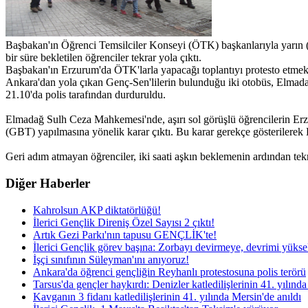
Başbakan'ın Öğrenci Temsilciler Konseyi (ÖTK) başkanlarıyla yarın 
bir süre bekletilen öğrenciler tekrar yola çıktı.
Başbakan'ın Erzurum'da ÖTK'larla yapacağı toplantıyı protesto etmek v
Ankara'dan yola çıkan Genç-Sen'lilerin bulunduğu iki otobüs, Elmadağ
21.10'da polis tarafından durduruldu.
Elmadağ Sulh Ceza Mahkemesi'nde, aşırı sol görüşlü öğrencilerin Erzu
(GBT) yapılmasına yönelik karar çıktı. Bu karar gerekçe gösterilerek
Geri adım atmayan öğrenciler, iki saati aşkın beklemenin ardından tekr
Diğer Haberler
Kahrolsun AKP diktatörlüğü!
İlerici Gençlik Direniş Özel Sayısı 2 çıktı!
Artık Gezi Parkı'nın tapusu GENÇLİK'te!
İlerici Gençlik görev başına: Zorbayı devirmeye, devrimi yüks
İşçi sınıfının Süleyman'ını anıyoruz!
Ankara'da öğrenci gençliğin Reyhanlı protestosuna polis terörü
Tarsus'da gençler haykırdı: Denizler katledilişlerinin 41. yılınd
Kavganın 3 fidanı katledilişlerinin 41. yılında Mersin'de anıldı