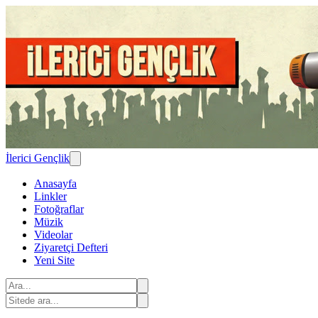
İlerici Gençlik
Anasayfa
Linkler
Fotoğraflar
Müzik
Videolar
Ziyaretçi Defteri
Yeni Site