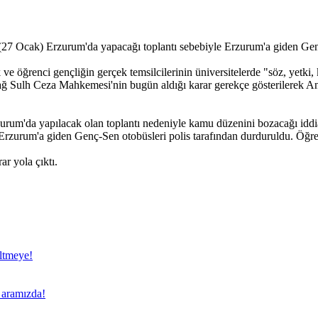
(27 Ocak) Erzurum'da yapacağı toplantı sebebiyle Erzurum'a giden Gen
e öğrenci gençliğin gerçek temsilcilerinin üniversitelerde "söz, yetki
 Sulh Ceza Mahkemesi'nin bugün aldığı karar gerekçe gösterilerek Anka
rum'da yapılacak olan toplantı nedeniyle kamu düzenini bozacağı iddia
 Erzurum'a giden Genç-Sen otobüsleri polis tarafından durduruldu. Öğr
ar yola çıktı.
eltmeye!
a aramızda!