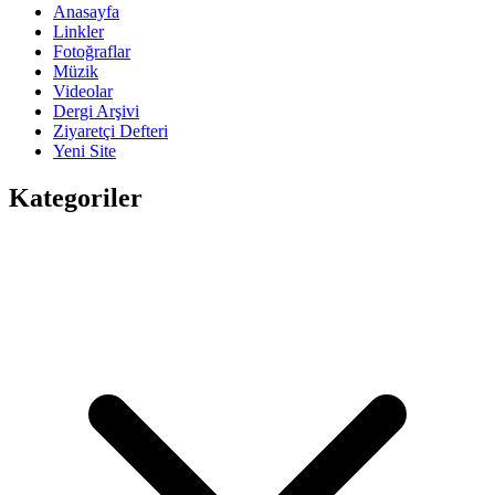
Anasayfa
Linkler
Fotoğraflar
Müzik
Videolar
Dergi Arşivi
Ziyaretçi Defteri
Yeni Site
Kategoriler