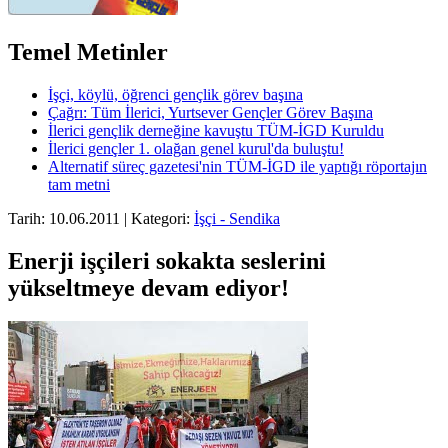
Temel Metinler
İşçi, köylü, öğrenci gençlik görev başına
Çağrı: Tüm İlerici, Yurtsever Gençler Görev Başına
İlerici gençlik derneğine kavuştu TÜM-İGD Kuruldu
İlerici gençler 1. olağan genel kurul'da buluştu!
Alternatif süreç gazetesi'nin TÜM-İGD ile yaptığı röportajın
tam metni
Tarih: 10.06.2011 | Kategori:
İşçi - Sendika
Enerji işçileri sokakta seslerini
yükseltmeye devam ediyor!