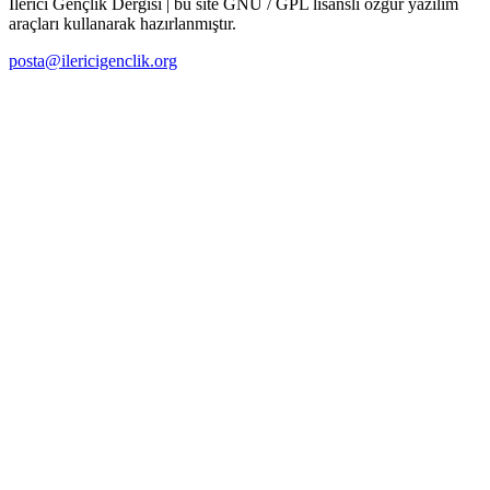
İlerici Gençlik Dergisi | bu site GNU / GPL lisanslı özgür yazılım
araçları kullanarak hazırlanmıştır.
posta@ilericigenclik.org