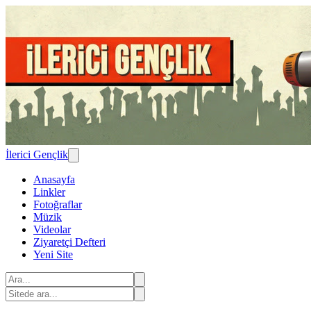
İlerici Gençlik
Anasayfa
Linkler
Fotoğraflar
Müzik
Videolar
Ziyaretçi Defteri
Yeni Site