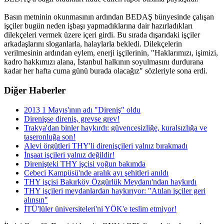
Basın metninin okunmasının ardından BEDAŞ bünyesinde çalışan
işçiler bugün neden işbaşı yapmadıklarına dair hazırladıkları
dilekçeleri vermek üzere içeri girdi. Bu sırada dışarıdaki işçiler
arkadaşlarını sloganlarla, halaylarla bekledi. Dilekçelerin
verilmesinin ardından eylem, enerji işçilerinin, "Haklarımızı, işimizi,
kadro hakkımızı alana, İstanbul halkının soyulmasını durdurana
kadar her hafta cuma günü burada olacağız" sözleriyle sona erdi.
Diğer Haberler
2013 1 Mayıs'ının adı "Direniş" oldu
Direnişse direniş, grevse grev!
Trakya'dan binler haykırdı: güvencesizliğe, kuralsızlığa ve
taşeronluğa son!
Alevi örgütleri THY'li direnişçileri yalnız bırakmadı
İnşaat işçileri yalnız değildir!
Direnişteki THY işçisi yoğun bakımda
Cebeci Kampüsü'nde aralık ayı şehitleri anıldı
THY işçisi Bakırköy Özgürlük Meydanı'ndan haykırdı
THY işçileri meydanlardan haykırıyor: "Atılan işçiler geri
alınsın"
İTÜ'lüler üniversiteleri'ni YÖK'e teslim etmiyor!