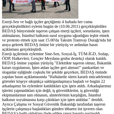
Enerji-Sen ve bağlı işçiler geçtiğimiz 4 haftada her cuma
gerçekleştirdikleri eylemi bugün de (10.06.2011) gerçekleştirdiler.
BEDAŞ bünyesinde taşeron çalışan enerji işçileri, sorunlarını, işten
atılmalarını, İstanbul halkının nasıl soyguna uğradığını teşhir etmek
ve protesto etmek için saat 15.00'da Taksim Tramvay Durağı'nda bir
araya gelerek BEDAŞ önüne bir yürüyüş ve ardından basın
açıklaması gerçekleştirdi.
Enerji işçilerinin eylemine Sine-Sen, Sosyal-İş, TÜM-İGD, Sodap,
ÖDP, Halkevleri, Gençler Meydana grubu destekçi olarak katıldı.
BEDAŞ önüne yapılan yürüyüş "Elektrikte taşeron olmaz, Bakanlık
kararı uygulansın, İşten atılan işçiler geri alınsın!" pankartları ve
sloganlar eşliğinde coşkulu bir şekilde geçerken, BEDAŞ önünde
yapılan basın açıklamasında "Haftalardır süren kararlı mücadelemizi
görenler köşeye sıkıştıkça saldırganlaşmaya başladı ve bugün 22
arkadaşımız bu eylemlere katıldıkları için işten atıldı. Arkadaşlarımız
işlerini yapmadıkları için değil, iş güvenliklerini, iş güvenliği
ekipmanlarının tam olmasını, alınterlerinin karşılığını, İstanbul
halkının soyulmasına karşı çıktıkları için işten atıldılar." denildi.
Ayrıca Çalışma ve Sosyal Güvenlik Bakanlığı tarafından taşeron
işçilerin çalışmaya başladıkları günden itibaren üst işveren olan
BEDAŞ'a bağlı oldukları ifade edilen rapor basınla paylaşıldı.