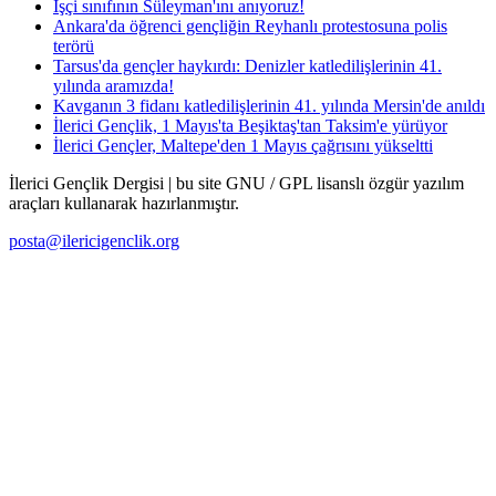
İşçi sınıfının Süleyman'ını anıyoruz!
Ankara'da öğrenci gençliğin Reyhanlı protestosuna polis
terörü
Tarsus'da gençler haykırdı: Denizler katledilişlerinin 41.
yılında aramızda!
Kavganın 3 fidanı katledilişlerinin 41. yılında Mersin'de anıldı
İlerici Gençlik, 1 Mayıs'ta Beşiktaş'tan Taksim'e yürüyor
İlerici Gençler, Maltepe'den 1 Mayıs çağrısını yükseltti
İlerici Gençlik Dergisi | bu site GNU / GPL lisanslı özgür yazılım
araçları kullanarak hazırlanmıştır.
posta@ilericigenclik.org