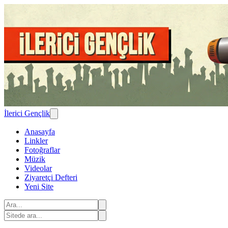
İlerici Gençlik
Anasayfa
Linkler
Fotoğraflar
Müzik
Videolar
Ziyaretçi Defteri
Yeni Site