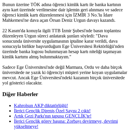
Bunun üzerine TÖK adına öğrenci kimlik kartı ile banka kartının
aynı kart üzerinde verilmesine dair işlemin geri alınması ve sadece
öğrenci kimlik kartı düzenlenmesi için İZMİR 3 No.'lu İdare
Mahkemesi'ne dava açan Örsan Deniz Urgun davayı kazandı.
22 Kasım'da konuyla ilgili TTB İzmir Şubesi'nde basın toplantısı
düzenleyen Urgun süreci anlatarak şunları söyledi: "Dava
sonucunda üniversite uygulamasının iptaline karar verildi, dava
sonucuyla birlikte başvurduğum Ege Üniversitesi Rektörlüğü'nden
üzerinde banka logosu bulunmayan hesap kartı niteliği taşımayan
kimlik kartımı almış bulunmaktayım."
Sadece Ege Üniversitesi'nde değil Marmara, Ordu ve daha birçok
üniversitede ne yazık ki öğrenciyi müşteri yerine koyan uygulamalar
mevcut. Ancak Ege Üniversitesi'ndeki kazanım birçok üniversitede
yol gösterici olacaktır.
Diğer Haberler
Kahrolsun AKP diktatörlüğü!
İlerici Gençlik Direniş Özel Sayısı 2 çıktı!
Artık Gezi Parkı'nın tapusu GENÇLİK'te!
İlerici Gençlik görev başına: Zorbayı devirmeye, devrimi
yükseltmeye!