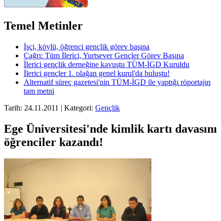
Temel Metinler
İşçi, köylü, öğrenci gençlik görev başına
Çağrı: Tüm İlerici, Yurtsever Gençler Görev Başına
İlerici gençlik derneğine kavuştu TÜM-İGD Kuruldu
İlerici gençler 1. olağan genel kurul'da buluştu!
Alternatif süreç gazetesi'nin TÜM-İGD ile yaptığı röportajın
tam metni
Tarih: 24.11.2011 | Kategori:
Gençlik
Ege Üniversitesi'nde kimlik kartı davasını
öğrenciler kazandı!