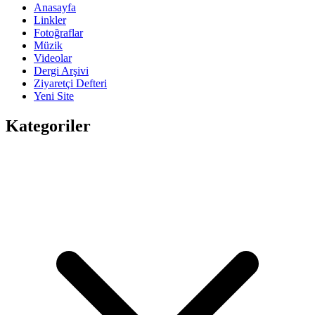
Anasayfa
Linkler
Fotoğraflar
Müzik
Videolar
Dergi Arşivi
Ziyaretçi Defteri
Yeni Site
Kategoriler