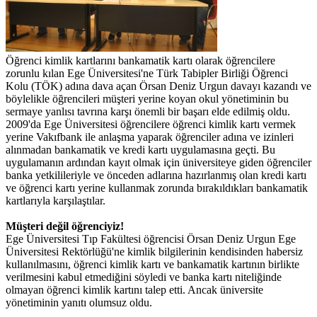
Öğrenci kimlik kartlarını bankamatik kartı olarak öğrencilere
zorunlu kılan Ege Üniversitesi'ne Türk Tabipler Birliği Öğrenci
Kolu (TÖK) adına dava açan Örsan Deniz Urgun davayı kazandı ve
böylelikle öğrencileri müşteri yerine koyan okul yönetiminin bu
sermaye yanlısı tavrına karşı önemli bir başarı elde edilmiş oldu.
2009'da Ege Üniversitesi öğrencilere öğrenci kimlik kartı vermek
yerine Vakıfbank ile anlaşma yaparak öğrenciler adına ve izinleri
alınmadan bankamatik ve kredi kartı uygulamasına geçti. Bu
uygulamanın ardından kayıt olmak için üniversiteye giden öğrenciler
banka yetkilileriyle ve önceden adlarına hazırlanmış olan kredi kartı
ve öğrenci kartı yerine kullanmak zorunda bırakıldıkları bankamatik
kartlarıyla karşılaştılar.
Müşteri değil öğrenciyiz!
Ege Üniversitesi Tıp Fakültesi öğrencisi Örsan Deniz Urgun Ege
Üniversitesi Rektörlüğü'ne kimlik bilgilerinin kendisinden habersiz
kullanılmasını, öğrenci kimlik kartı ve bankamatik kartının birlikte
verilmesini kabul etmediğini söyledi ve banka kartı niteliğinde
olmayan öğrenci kimlik kartını talep etti. Ancak üniversite
yönetiminin yanıtı olumsuz oldu.