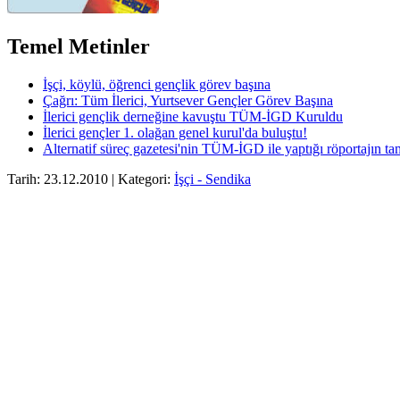
Temel Metinler
İşçi, köylü, öğrenci gençlik görev başına
Çağrı: Tüm İlerici, Yurtsever Gençler Görev Başına
İlerici gençlik derneğine kavuştu TÜM-İGD Kuruldu
İlerici gençler 1. olağan genel kurul'da buluştu!
Alternatif süreç gazetesi'nin TÜM-İGD ile yaptığı röportajın t
Tarih: 23.12.2010 | Kategori:
İşçi - Sendika