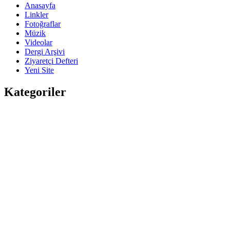
Anasayfa
Linkler
Fotoğraflar
Müzik
Videolar
Dergi Arşivi
Ziyaretçi Defteri
Yeni Site
Kategoriler