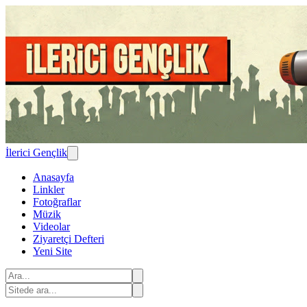
İlerici Gençlik
Anasayfa
Linkler
Fotoğraflar
Müzik
Videolar
Ziyaretçi Defteri
Yeni Site