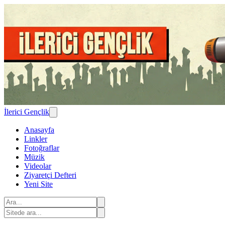
İlerici Gençlik
Anasayfa
Linkler
Fotoğraflar
Müzik
Videolar
Ziyaretçi Defteri
Yeni Site