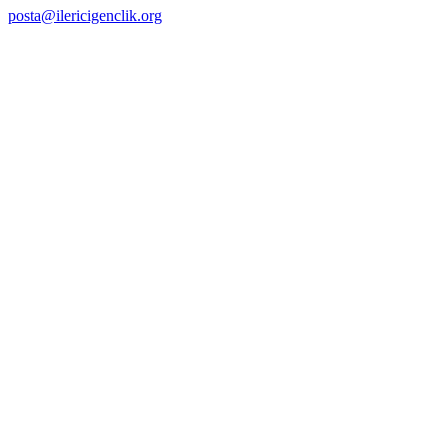
posta@ilericigenclik.org