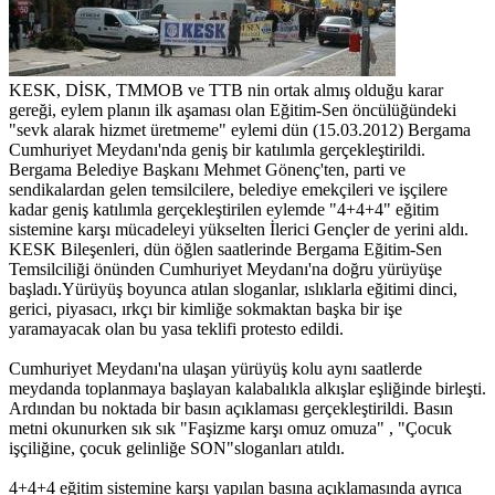
KESK, DİSK, TMMOB ve TTB nin ortak almış olduğu karar
gereği, eylem planın ilk aşaması olan Eğitim-Sen öncülüğündeki
"sevk alarak hizmet üretmeme" eylemi dün (15.03.2012) Bergama
Cumhuriyet Meydanı'nda geniş bir katılımla gerçekleştirildi.
Bergama Belediye Başkanı Mehmet Gönenç'ten, parti ve
sendikalardan gelen temsilcilere, belediye emekçileri ve işçilere
kadar geniş katılımla gerçekleştirilen eylemde "4+4+4" eğitim
sistemine karşı mücadeleyi yükselten İlerici Gençler de yerini aldı.
KESK Bileşenleri, dün öğlen saatlerinde Bergama Eğitim-Sen
Temsilciliği önünden Cumhuriyet Meydanı'na doğru yürüyüşe
başladı.Yürüyüş boyunca atılan sloganlar, ıslıklarla eğitimi dinci,
gerici, piyasacı, ırkçı bir kimliğe sokmaktan başka bir işe
yaramayacak olan bu yasa teklifi protesto edildi.
Cumhuriyet Meydanı'na ulaşan yürüyüş kolu aynı saatlerde
meydanda toplanmaya başlayan kalabalıkla alkışlar eşliğinde birleşti.
Ardından bu noktada bir basın açıklaması gerçekleştirildi. Basın
metni okunurken sık sık "Faşizme karşı omuz omuza" , "Çocuk
işçiliğine, çocuk gelinliğe SON"sloganları atıldı.
4+4+4 eğitim sistemine karşı yapılan basına açıklamasında ayrıca