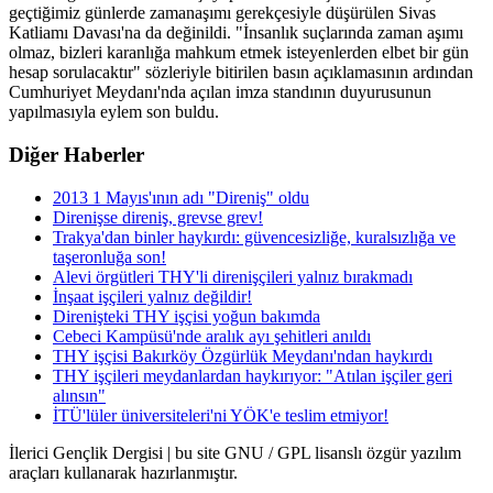
geçtiğimiz günlerde zamanaşımı gerekçesiyle düşürülen Sivas
Katliamı Davası'na da değinildi. "İnsanlık suçlarında zaman aşımı
olmaz, bizleri karanlığa mahkum etmek isteyenlerden elbet bir gün
hesap sorulacaktır" sözleriyle bitirilen basın açıklamasının ardından
Cumhuriyet Meydanı'nda açılan imza standının duyurusunun
yapılmasıyla eylem son buldu.
Diğer Haberler
2013 1 Mayıs'ının adı "Direniş" oldu
Direnişse direniş, grevse grev!
Trakya'dan binler haykırdı: güvencesizliğe, kuralsızlığa ve
taşeronluğa son!
Alevi örgütleri THY'li direnişçileri yalnız bırakmadı
İnşaat işçileri yalnız değildir!
Direnişteki THY işçisi yoğun bakımda
Cebeci Kampüsü'nde aralık ayı şehitleri anıldı
THY işçisi Bakırköy Özgürlük Meydanı'ndan haykırdı
THY işçileri meydanlardan haykırıyor: "Atılan işçiler geri
alınsın"
İTÜ'lüler üniversiteleri'ni YÖK'e teslim etmiyor!
İlerici Gençlik Dergisi | bu site GNU / GPL lisanslı özgür yazılım
araçları kullanarak hazırlanmıştır.