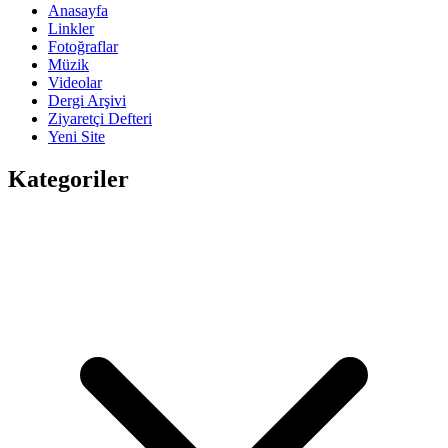
Anasayfa
Linkler
Fotoğraflar
Müzik
Videolar
Dergi Arşivi
Ziyaretçi Defteri
Yeni Site
Kategoriler