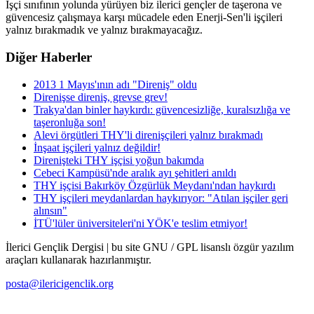
İşçi sınıfının yolunda yürüyen biz ilerici gençler de taşerona ve
güvencesiz çalışmaya karşı mücadele eden Enerji-Sen'li işçileri
yalnız bırakmadık ve yalnız bırakmayacağız.
Diğer Haberler
2013 1 Mayıs'ının adı "Direniş" oldu
Direnişse direniş, grevse grev!
Trakya'dan binler haykırdı: güvencesizliğe, kuralsızlığa ve
taşeronluğa son!
Alevi örgütleri THY'li direnişçileri yalnız bırakmadı
İnşaat işçileri yalnız değildir!
Direnişteki THY işçisi yoğun bakımda
Cebeci Kampüsü'nde aralık ayı şehitleri anıldı
THY işçisi Bakırköy Özgürlük Meydanı'ndan haykırdı
THY işçileri meydanlardan haykırıyor: "Atılan işçiler geri
alınsın"
İTÜ'lüler üniversiteleri'ni YÖK'e teslim etmiyor!
İlerici Gençlik Dergisi | bu site GNU / GPL lisanslı özgür yazılım
araçları kullanarak hazırlanmıştır.
posta@ilericigenclik.org