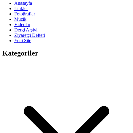
Anasayfa
Linkler
Fotoğraflar
Müzik
Videolar
Dergi Arşivi
Ziyaretçi Defteri
Yeni Site
Kategoriler