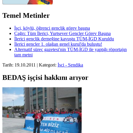
Temel Metinler
İşçi, köylü, öğrenci gençlik görev başına
Çağrı: Tüm İlerici, Yurtsever Gençler Görev Başına
İlerici gençlik derneğine kavuştu TÜM-İGD Kuruldu
İlerici gençler 1. olağan genel kurul'da buluştu!
Alternatif süreç gazetesi'nin TÜM-İGD ile yaptığı röportajın
tam metni
Tarih: 19.10.2011 | Kategori:
İşçi - Sendika
BEDAŞ işçisi hakkını arıyor