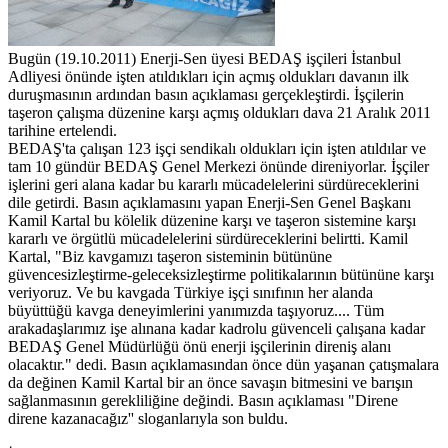
Bugün (19.10.2011) Enerji-Sen üyesi BEDAŞ işçileri İstanbul
Adliyesi önünde işten atıldıkları için açmış oldukları davanın ilk
duruşmasının ardından basın açıklaması gerçekleştirdi. İşçilerin
taşeron çalışma düzenine karşı açmış oldukları dava 21 Aralık 2011
tarihine ertelendi.
BEDAŞ'ta çalışan 123 işçi sendikalı oldukları için işten atıldılar ve
tam 10 gündür BEDAŞ Genel Merkezi önünde direniyorlar. İşçiler
işlerini geri alana kadar bu kararlı mücadelelerini sürdüreceklerini
dile getirdi. Basın açıklamasını yapan Enerji-Sen Genel Başkanı
Kamil Kartal bu kölelik düzenine karşı ve taşeron sistemine karşı
kararlı ve örgütlü mücadelelerini sürdüreceklerini belirtti. Kamil
Kartal, "Biz kavgamızı taşeron sisteminin bütününe
güvencesizleştirme-geleceksizleştirme politikalarının bütününe karşı
veriyoruz. Ve bu kavgada Türkiye işçi sınıfının her alanda
büyüttüğü kavga deneyimlerini yanımızda taşıyoruz.... Tüm
arakadaşlarımız işe alınana kadar kadrolu güvenceli çalışana kadar
BEDAŞ Genel Müdürlüğü önü enerji işçilerinin direniş alanı
olacaktır." dedi. Basın açıklamasından önce dün yaşanan çatışmalara
da değinen Kamil Kartal bir an önce savaşın bitmesini ve barışın
sağlanmasının gerekliliğine değindi. Basın açıklaması "Direne
direne kazanacağız'' sloganlarıyla son buldu.