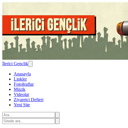
İlerici Gençlik
Anasayfa
Linkler
Fotoğraflar
Müzik
Videolar
Ziyaretçi Defteri
Yeni Site