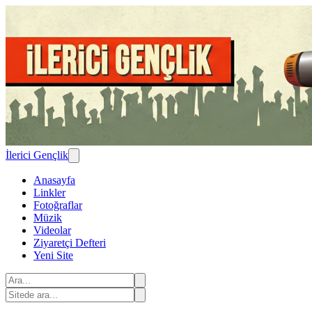
İlerici Gençlik
Anasayfa
Linkler
Fotoğraflar
Müzik
Videolar
Ziyaretçi Defteri
Yeni Site