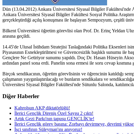
Dün (13.04.2012) Ankara Üniversitesi Siyasal Bilgiler Fakültesi'nde
Ankara Üniversitesi Siyasal Bilgiler Fakültesi Sosyal Politika Araş
gerçekleştirdiği açılış konuşması ile başlayan Sempozyum, çeşitli ünive
Bilkent Üniversitesi öğretim görevlisi olan Prof. Dr. Erinç Yeldan Ul
arasına geçildi.
14.45'de Ulusal İstihdam Stratejisi Taslağındaki Politika Eksenleri i
Piyasasının Esnekleştirilmesi ve Güvencesizlik başlıklı sunumu ile ba
Gençlere Ne Getiriyor sunumu yapıldı. Doç Dr. Hasan Hüseyin Aksoy'
ardından panel sona erdi. Panelin sona ermesi ile soru cevap kısmına g
Birçok sendikacının, öğretim görevlisinin ve öğrencinin katıldığı sem
çalışmanın yaygınlaştırılacağı ve bunların sendikalara ve sendikacılı
Üniversitesi Siyasal Bilgiler Fakültesi'nde Sütunlu Salonda, katılımcıla
Diğer Haberler
Kahrolsun AKP diktatörlüğü!
İlerici Gençlik Direniş Özel Sayısı 2 çıktı!
Artık Gezi Parkı'nın tapusu GENÇLİK'te!
İlerici Gençlik görev başına: Zorbayı devirmeye, devrimi yüks
İşçi sınıfının Süleyman'ını anıyoruz!