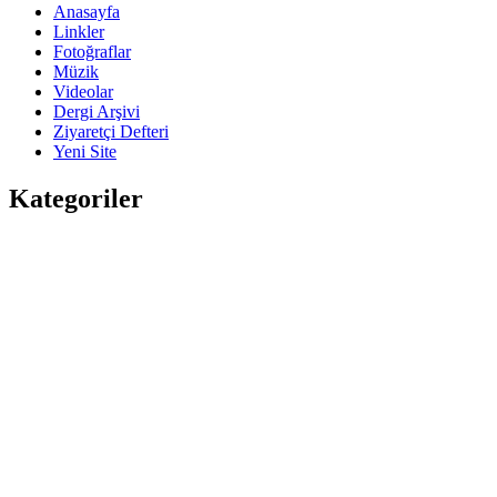
Anasayfa
Linkler
Fotoğraflar
Müzik
Videolar
Dergi Arşivi
Ziyaretçi Defteri
Yeni Site
Kategoriler