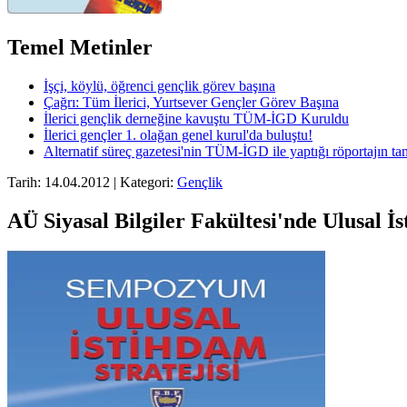
Temel Metinler
İşçi, köylü, öğrenci gençlik görev başına
Çağrı: Tüm İlerici, Yurtsever Gençler Görev Başına
İlerici gençlik derneğine kavuştu TÜM-İGD Kuruldu
İlerici gençler 1. olağan genel kurul'da buluştu!
Alternatif süreç gazetesi'nin TÜM-İGD ile yaptığı röportajın t
Tarih: 14.04.2012 | Kategori:
Gençlik
AÜ Siyasal Bilgiler Fakültesi'nde Ulusal 