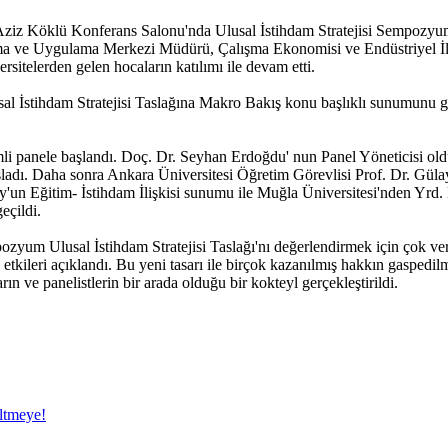
 Aziz Köklü Konferans Salonu'nda Ulusal İstihdam Stratejisi Sempozyumu
tırma ve Uygulama Merkezi Müdürü, Çalışma Ekonomisi ve Endüstriyel İl
rsitelerden gelen hocaların katılımı ile devam etti.
usal İstihdam Stratejisi Taslağına Makro Bakış konu başlıklı sunumunu g
simli panele başlandı. Doç. Dr. Seyhan Erdoğdu' nun Panel Yöneticisi ol
şladı. Daha sonra Ankara Üniversitesi Öğretim Görevlisi Prof. Dr. Gülay
un Eğitim- İstihdam İlişkisi sunumu ile Muğla Üniversitesi'nden Yrd.
eçildi.
pozyum Ulusal İstihdam Stratejisi Taslağı'nı değerlendirmek için çok ve
ğa etkileri açıklandı. Bu yeni tasarı ile birçok kazanılmış hakkın gas
rın ve panelistlerin bir arada olduğu bir kokteyl gerçekleştirildi.
eltmeye!