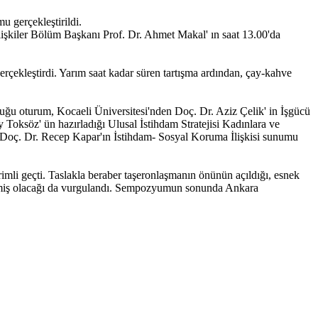
 gerçekleştirildi.
işkiler Bölüm Başkanı Prof. Dr. Ahmet Makal' ın saat 13.00'da
erçekleştirdi. Yarım saat kadar süren tartışma ardından, çay-kahve
duğu oturum, Kocaeli Üniversitesi'nden Doç. Dr. Aziz Çelik' in İşgücü
 Toksöz' ün hazırladığı Ulusal İstihdam Stratejisi Kadınlara ve
 Doç. Dr. Recep Kapar'ın İstihdam- Sosyal Koruma İlişkisi sunumu
rimli geçti. Taslakla beraber taşeronlaşmanın önünün açıldığı, esnek
pedilmiş olacağı da vurgulandı. Sempozyumun sonunda Ankara