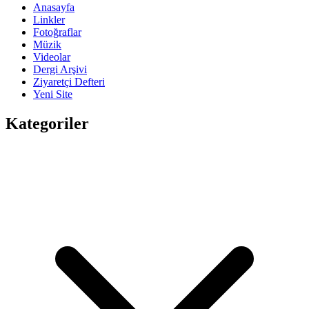
Anasayfa
Linkler
Fotoğraflar
Müzik
Videolar
Dergi Arşivi
Ziyaretçi Defteri
Yeni Site
Kategoriler