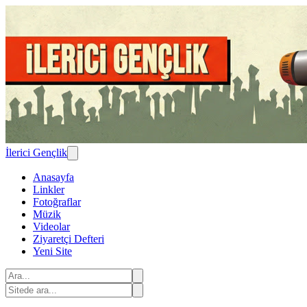
İlerici Gençlik
Anasayfa
Linkler
Fotoğraflar
Müzik
Videolar
Ziyaretçi Defteri
Yeni Site