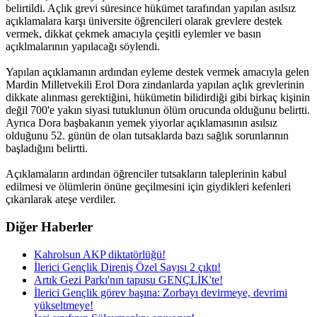
belirtildi. Açlık grevi süresince hükümet tarafından yapılan asılsız
açıklamalara karşı üniversite öğrencileri olarak grevlere destek
vermek, dikkat çekmek amacıyla çeşitli eylemler ve basın
açıklmalarının yapılacağı söylendi.
Yapılan açıklamanın ardından eyleme destek vermek amacıyla gelen
Mardin Milletvekili Erol Dora zindanlarda yapılan açlık grevlerinin
dikkate alınması gerektiğini, hükümetin bilidirdiği gibi birkaç kişinin
değil 700'e yakın siyasi tutuklunun ölüm orucunda olduğunu belirtti.
Ayrıca Dora başbakanın yemek yiyorlar açıklamasının asılsız
olduğunu 52. günün de olan tutsaklarda bazı sağlık sorunlarının
başladığını belirtti.
Açıklamaların ardından öğrenciler tutsakların taleplerinin kabul
edilmesi ve ölümlerin önüne geçilmesini için giydikleri kefenleri
çıkarılarak ateşe verdiler.
Diğer Haberler
Kahrolsun AKP diktatörlüğü!
İlerici Gençlik Direniş Özel Sayısı 2 çıktı!
Artık Gezi Parkı'nın tapusu GENÇLİK'te!
İlerici Gençlik görev başına: Zorbayı devirmeye, devrimi
yükseltmeye!