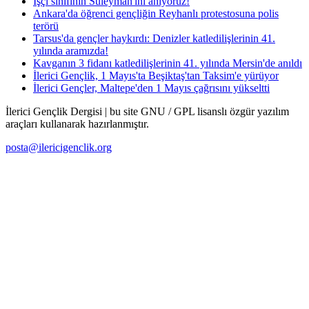
İşçi sınıfının Süleyman'ını anıyoruz!
Ankara'da öğrenci gençliğin Reyhanlı protestosuna polis
terörü
Tarsus'da gençler haykırdı: Denizler katledilişlerinin 41.
yılında aramızda!
Kavganın 3 fidanı katledilişlerinin 41. yılında Mersin'de anıldı
İlerici Gençlik, 1 Mayıs'ta Beşiktaş'tan Taksim'e yürüyor
İlerici Gençler, Maltepe'den 1 Mayıs çağrısını yükseltti
İlerici Gençlik Dergisi | bu site GNU / GPL lisanslı özgür yazılım
araçları kullanarak hazırlanmıştır.
posta@ilericigenclik.org