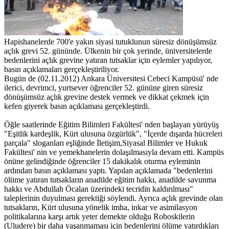
Hapishanelerde 700'e yakın siyasi tutuklunun süresiz dönüşümsüz
açlık grevi 52. gününde. Ülkenin bir çok yerinde, üniversitelerde
bedenlerini açlık grevine yatıran tutsaklar için eylemler yapılıyor,
basın açıklamaları gerçekleştiriliyor.
Bugün de (02.11.2012) Ankara Üniversitesi Cebeci Kampüsü' nde
ilerici, devrimci, yurtsever öğrenciler 52. gününe giren süresiz
dönüşümsüz açlık grevine destek vermek ve dikkat çekmek için
kefen giyerek basın açıklaması gerçekleştirdi.
Öğle saatlerinde Eğitim Bilimleri Fakültesi' nden başlayan yürüyüş
"Eşitlik kardeşlik, Kürt ulusuna özgürlük", "İçerde dışarda hücreleri
parçala" sloganları eşliğinde İletişim,Siyasal Bilimler ve Hukuk
Fakültesi' nin ve yemekhanelerin dolaşılmasıyla devam etti. Kampüs
önüne gelindiğinde öğrenciler 15 dakikalık oturma eyleminin
ardından basın açıklaması yaptı. Yapılan açıklamada "bedenlerini
ölüme yatıran tutsakların anadilde eğitim hakkı, anadilde savunma
hakkı ve Abdullah Öcalan üzerindeki tecridin kaldırılması"
taleplerinin duyulması gerektiği söylendi. Ayrıca açlık grevinde olan
tutsakların, Kürt ulusuna yönelik imha, inkar ve asimilasyon
politikalarına karşı artık yeter demekte olduğu Roboskilerin
(Uludere) bir daha yaşanmaması için bedenlerini ölüme yatırdıkları