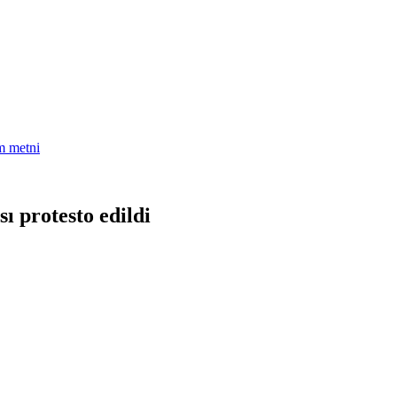
am metni
ı protesto edildi