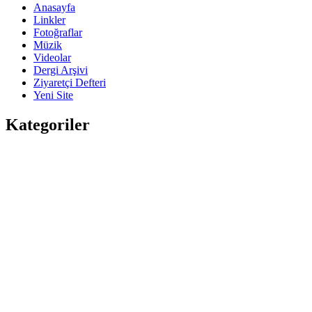
Anasayfa
Linkler
Fotoğraflar
Müzik
Videolar
Dergi Arşivi
Ziyaretçi Defteri
Yeni Site
Kategoriler