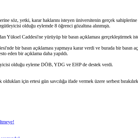
söz, yetki, karar haklarını isteyen üniversitenin gerçek sahiplerine ka
gütleyicisi olduğu eylemde 8 öğrenci gözaltına alınmıştı.
an Yüksel Caddesi'ne yürüyüp bir basın açıklaması gerçekleştirmek istey
desi'nde bir basın açıklaması yapmaya karar verdi ve burada bir basın 
esto eden bir açıklama daha yapıldı.
leyicisi olduğu eyleme DÖB, YDG ve EHP de destek verdi.
ldukları için ertesi gün savcılığa ifade vermek üzere serbest bırakılırk
eltmeye!