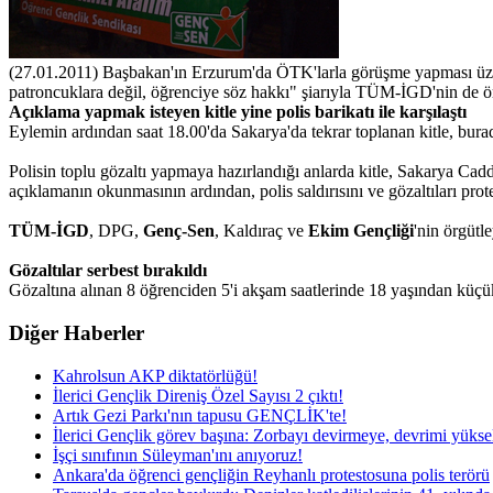
(27.01.2011) Başbakan'ın Erzurum'da ÖTK'larla görüşme yapması üzerine 
patroncuklara değil, öğrenciye söz hakkı" şiarıyla TÜM-İGD'nin de ör
Açıklama yapmak isteyen kitle yine polis barikatı ile karşılaştı
Eylemin ardından saat 18.00'da Sakarya'da tekrar toplanan kitle, burad
Polisin toplu gözaltı yapmaya hazırlandığı anlarda kitle, Sakarya Cad
açıklamanın okunmasının ardından, polis saldırısını ve gözaltıları prot
TÜM-İGD
, DPG,
Genç-Sen
, Kaldıraç ve
Ekim Gençliği
'nin örgüt
Gözaltılar serbest bırakıldı
Gözaltına alınan 8 öğrenciden 5'i akşam saatlerinde 18 yaşından küçük o
Diğer Haberler
Kahrolsun AKP diktatörlüğü!
İlerici Gençlik Direniş Özel Sayısı 2 çıktı!
Artık Gezi Parkı'nın tapusu GENÇLİK'te!
İlerici Gençlik görev başına: Zorbayı devirmeye, devrimi yüks
İşçi sınıfının Süleyman'ını anıyoruz!
Ankara'da öğrenci gençliğin Reyhanlı protestosuna polis terörü