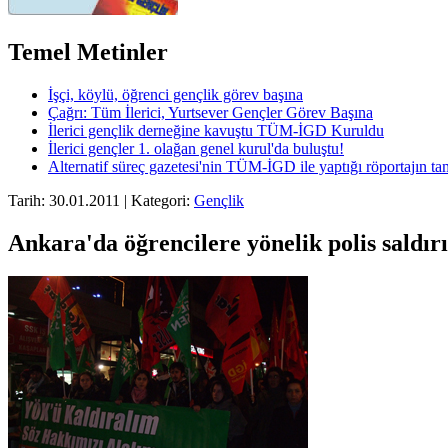
Temel Metinler
İşçi, köylü, öğrenci gençlik görev başına
Çağrı: Tüm İlerici, Yurtsever Gençler Görev Başına
İlerici gençlik derneğine kavuştu TÜM-İGD Kuruldu
İlerici gençler 1. olağan genel kurul'da buluştu!
Alternatif süreç gazetesi'nin TÜM-İGD ile yaptığı röportajın t
Tarih: 30.01.2011 | Kategori:
Gençlik
Ankara'da öğrencilere yönelik polis saldırıs