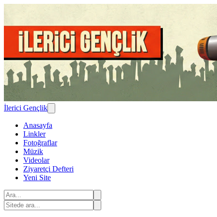
İlerici Gençlik
Anasayfa
Linkler
Fotoğraflar
Müzik
Videolar
Ziyaretçi Defteri
Yeni Site