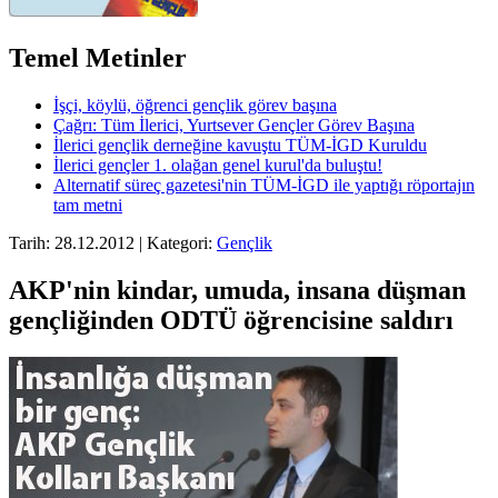
Temel Metinler
İşçi, köylü, öğrenci gençlik görev başına
Çağrı: Tüm İlerici, Yurtsever Gençler Görev Başına
İlerici gençlik derneğine kavuştu TÜM-İGD Kuruldu
İlerici gençler 1. olağan genel kurul'da buluştu!
Alternatif süreç gazetesi'nin TÜM-İGD ile yaptığı röportajın
tam metni
Tarih: 28.12.2012 | Kategori:
Gençlik
AKP'nin kindar, umuda, insana düşman
gençliğinden ODTÜ öğrencisine saldırı