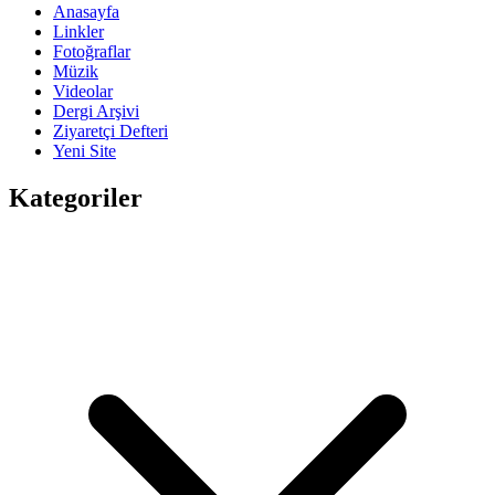
Anasayfa
Linkler
Fotoğraflar
Müzik
Videolar
Dergi Arşivi
Ziyaretçi Defteri
Yeni Site
Kategoriler