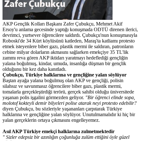
AKP Gençlik Kolları Başkanı Zafer Çubukçu, Mehmet Akif
Ersoy'u anlama gecesinde yaptığı konuşmada ODTÜ direnen ilerici,
devrimci, yurtsever öğrencilere saldırdı. Çubukçu'nun konuşmasıyla
Roboski'de 34 Kürt köylüsünü katleden, Maraş'ta katliamı protesto
etmek isteyenlere biber gazı, plastik mermi ile saldıran, patronların
cebine milyar dolarların akmasını sağlarken emekçiye 35 TL'lik
zammı reva gören AKP iktidarı yaratmayı hedeflediği gençliğin
yalana boğulmuş, kindar, umuda, insanlığa düşman bir gençlik
olduğunu bir kez daha kanıtladı.
Çubukçu, Türkiye halklarına ve gençliğine yalan söylüyor
Baştan ayağa yalana boğulmuş olan AKP ve gençliği, polisin
silahsız ve savunmasız öğrencilere biber gazı, plastik mermi,
tomalarla gerçekleştirdiği terörü, gerçek sahibi olduğu üniversitede
yaşanan polis işgalini görmezden geliyor.
"Bir öğrenci elinde sopa,
molotof kokteyli demir bilyeleri polise atarak neyi protesto edebilir?
diyen Çubukçu, bu sözleriyle yaşananları çarpıtarak Türkiye
halklarına ve gençliğine yalan söylüyor. Unutulmamalıdır ki hiç bir
yalan gerçeklerin ortaya çıkmasını engelleyemez.
Asıl AKP Türkiye emekçi halklarına zulmetmektedir
" Sizler edepsiz bir azınlığın çoğunluğa zulüm ettiğini öyle güzel