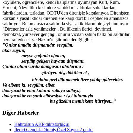
köylülere, öğrencilere, kendi kalıplarına uyumayan Kürt, Rum,
Ermeni, Alevi tüm kesimlere yaptıkları saldırılar sokaklardan,
fabrikalardan, tarladan, ODTÜ'den direnişle karşılanıyor. Direnişten
korkan siyasal iktidar direnenlere karşı dört bir cepheden amansızca
saldırıyor. Bu amansızca saldırıda siyasal iktidarın bir şeyi unutuyor
"Direnenler asla yenilmezler". Bu ülkenin ilerici, devrimci,
demokrat, yurtsever gençliği, onurlu vicdan sahibi halkı bu saldırıları
bertaraf edecek ve Nâzım'ın şiirinde dediği gibi:
"Onlar ümidin düşmanıdır, sevgilim,
akar suyun,
meyve çağında ağacın,
serpilip gelişen hayatın düşmanı.
Çünkü ölüm vurdu damgasını alınlarına :
 çürüyen diş, dökülen et ,
bir daha geri dönmemek üzre yıkılıp gidecekler.
Ve elbette ki, sevgilim, elbet,
dolaşacaktır elini kolunu sallaya sallaya,
dolaşacaktır en şanlı elbisesiyle : işçi tulumuyla
bu güzelim memlekette hürriyet..."
Diğer Haberler
Kahrolsun AKP diktatörlüğü!
İlerici Gençlik Direniş Özel Sayısı 2 çıktı!