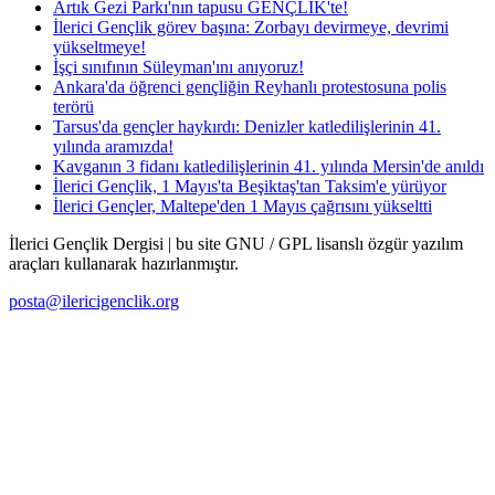
Artık Gezi Parkı'nın tapusu GENÇLİK'te!
İlerici Gençlik görev başına: Zorbayı devirmeye, devrimi
yükseltmeye!
İşçi sınıfının Süleyman'ını anıyoruz!
Ankara'da öğrenci gençliğin Reyhanlı protestosuna polis
terörü
Tarsus'da gençler haykırdı: Denizler katledilişlerinin 41.
yılında aramızda!
Kavganın 3 fidanı katledilişlerinin 41. yılında Mersin'de anıldı
İlerici Gençlik, 1 Mayıs'ta Beşiktaş'tan Taksim'e yürüyor
İlerici Gençler, Maltepe'den 1 Mayıs çağrısını yükseltti
İlerici Gençlik Dergisi | bu site GNU / GPL lisanslı özgür yazılım
araçları kullanarak hazırlanmıştır.
posta@ilericigenclik.org