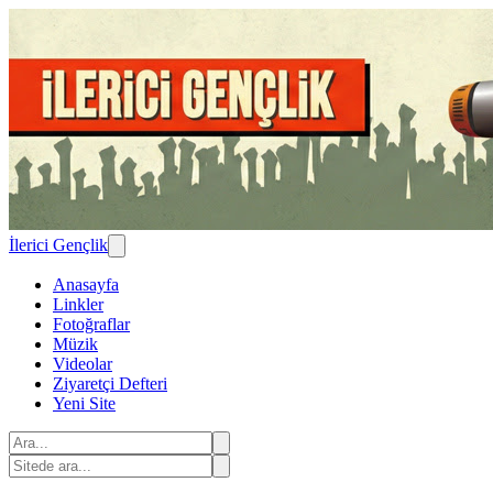
İlerici Gençlik
Anasayfa
Linkler
Fotoğraflar
Müzik
Videolar
Ziyaretçi Defteri
Yeni Site