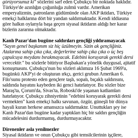
görüyorsunuz ki"
sözlerini sarf eden Çubukçu bir noktada haklıdır.
Türkiye'de azınlığın çoğunluğa zulmü vardır. Amerikan
emperyalizmin, patronların güdümünde olan AKP iktidarı, Türkiye
emekçi halklarına dört bir yandan saldırmaktadır. Kendi iddiasına
göre halkın oylarıyla başa geçen siyasal iktidarın aldığı her karar
bizlerin zararına olmaktadır.
Kanlı Pazar'dan bugüne saldırıları gençliği yıldıramayacak
"Sayın genel başkanım siz hiç üzülmeyin. Sizin ak gençliğiniz.
Atalarına sahip çıka çıka, değerlerine sahip çıka çıka o üç beş
çapulcuya meydanı bırakmayacak. Edebini koruyarak gerekli dersi
verecektir."
bu sözlerle bitiriyor Başbakan'a yönelik duygusal, ajitatif
konuşmasını. Çubukçu'nun bu sözleri aklımıza 16 Şubat 1969'u,
bugünkü AKP'yi de oluşturan ırkçı, gerici grubun Amerikan 6.
Filo'sunu protesto eden gençlere taşlı, sopalı, bıçaklı saldırısını,
saldırıda hayatını kaybeden iki genci hatırlatıyor. Bu sözler bize
Maraş'ta, Çorum'da, Sivas'ta, Roboski'de yaşanan katliamları
hatırlatıyor. Çubukçu zihniyetinin "edebini koruyarak gerekli dersi
vermekten" kastı emekçi halkı savunan, özgür, güneşli bir dünya
hayali kuran herkese amansızca saldırmaktır. Unuttukları şey ise
Kanlı Pazar'dan bugüne kadar yaptıkları hiç bir saldırı gençliğin
mücadelesini durdurmamış, durdurmayacaktır.
Direnenler asla yenilmezler
Siyasal iktidarın ve onun Çubukçu gibi temsilcilerinin işçilere,