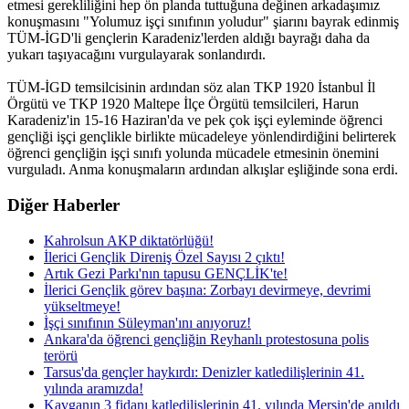
etmesi gerekliliğini hep ön planda tuttuğuna değinen arkadaşımız
konuşmasını "Yolumuz işçi sınıfının yoludur" şiarını bayrak edinmiş
TÜM-İGD'li gençlerin Karadeniz'lerden aldığı bayrağı daha da
yukarı taşıyacağını vurgulayarak sonlandırdı.
TÜM-İGD temsilcisinin ardından söz alan TKP 1920 İstanbul İl
Örgütü ve TKP 1920 Maltepe İlçe Örgütü temsilcileri, Harun
Karadeniz'in 15-16 Haziran'da ve pek çok işçi eyleminde öğrenci
gençliği işçi gençlikle birlikte mücadeleye yönlendirdiğini belirterek
öğrenci gençliğin işçi sınıfı yolunda mücadele etmesinin önemini
vurguladı. Anma konuşmaların ardından alkışlar eşliğinde sona erdi.
Diğer Haberler
Kahrolsun AKP diktatörlüğü!
İlerici Gençlik Direniş Özel Sayısı 2 çıktı!
Artık Gezi Parkı'nın tapusu GENÇLİK'te!
İlerici Gençlik görev başına: Zorbayı devirmeye, devrimi
yükseltmeye!
İşçi sınıfının Süleyman'ını anıyoruz!
Ankara'da öğrenci gençliğin Reyhanlı protestosuna polis
terörü
Tarsus'da gençler haykırdı: Denizler katledilişlerinin 41.
yılında aramızda!
Kavganın 3 fidanı katledilişlerinin 41. yılında Mersin'de anıldı