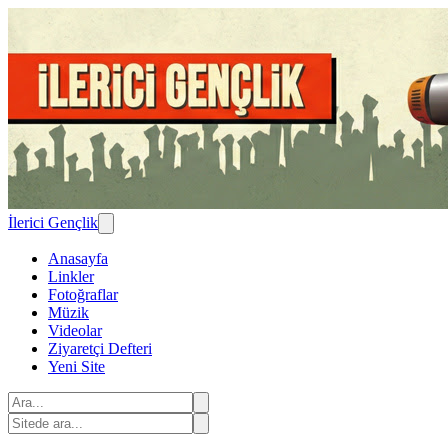
İlerici Gençlik
Anasayfa
Linkler
Fotoğraflar
Müzik
Videolar
Ziyaretçi Defteri
Yeni Site