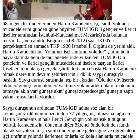
68'in gençlik önderlerinden Harun Karadeniz, işçi sınıfı yolunda
mücadelelerini günden güne büyüten TÜM-İGD'li gençler ve İlerici
liseliler tarafından İstanbul-Karacaahmet Mezarlığı'nda bulunan
mezarı başında anıldı. Bugün (15.08.2012) saat 13.00'da
gerçekleştirilen anmada TKP 1920 İstanbul İl Örgütü de yerini aldı.
Harun Karadeniz'in "Yolumuz işçi sınıfının yoludur" şiarını hem
bayraklarında hem de mücadelelerinde yükselten TÜM-İGD'li
gençlerin ve ilerici gençlik mücadelesini liselere taşıyan İlerici
Liseliler'in ortaklaşa gerçekleştirdikleri anma başta Harun Karadeniz
olmak üzere tüm devrim şehitleri için 1 dk'lık saygı duruşuyla
başladı. Saygı duruşu sırasında hep bir ağızdan "Ölenler dövüşerek
öldüler/ güneşe gömüldüler/ vaktimiz yoktur artık onların matemini
tutmaya/ akın var/ güneşe akın/ güneşi zaptedeceğiz/ güneşin zaptı
yakın" mısraları haykırıldı.
Saygı duruşunun ardından TÜM-İGD adına söz alan bir
arkadaşımız ölümünün üzerinden 37 yıl geçmiş olmasına rağmen
Harun Karadeniz'in hala İlerici Gençliğin yoluna ışık tuttuğunu
belirtti. Karadeniz'in, dönemin diğer öğrenci önderlerinden farklı
olarak sosyalizmin işçi sınıfı önderliğinde geleceğine ve öğrencilerin
işçi sınıfının yolunda ilerlemesi onlarla kolkola alanlarda mücadele