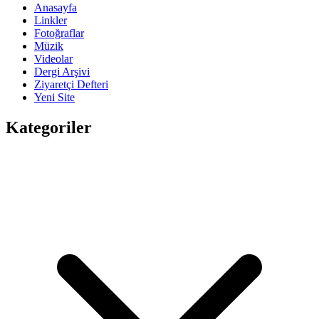
Anasayfa
Linkler
Fotoğraflar
Müzik
Videolar
Dergi Arşivi
Ziyaretçi Defteri
Yeni Site
Kategoriler