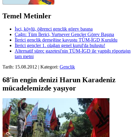
Temel Metinler
İşçi, köylü, öğrenci gençlik görev başına
Çağrı: Tüm İlerici, Yurtsever Gençler Görev Başına
İlerici gençlik derneğine kavuştu TÜM-İGD Kuruldu
İlerici gençler 1. olağan genel kurul'da buluştu!
Alternatif süreç gazetesi'nin TÜM-İGD ile yaptığı röportajın
tam metni
Tarih: 15.08.2012 | Kategori:
Gençlik
68'in engin denizi Harun Karadeniz
mücadelemizde yaşıyor