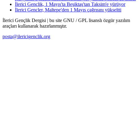
İlerici Gençlik, 1 Mayıs'ta Beşiktaş'tan Taksim'e yürüyor
İlerici Gençler, Maltepe'den 1 Mayıs çağrısını yükseltti
İlerici Gençlik Dergisi | bu site GNU / GPL lisanslı özgür yazılım
araçları kullanarak hazırlanmıştır.
posta@ilericigenclik.org