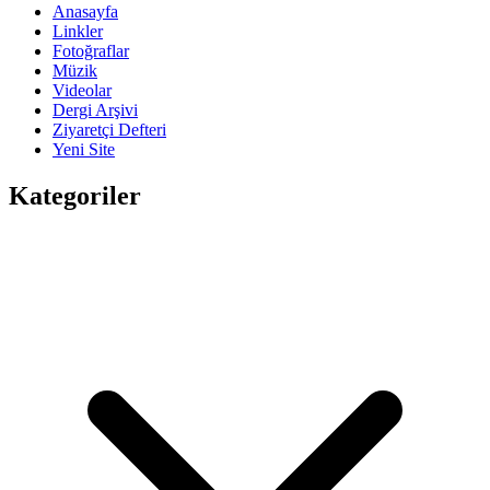
Anasayfa
Linkler
Fotoğraflar
Müzik
Videolar
Dergi Arşivi
Ziyaretçi Defteri
Yeni Site
Kategoriler