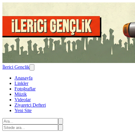
İlerici Gençlik
Anasayfa
Linkler
Fotoğraflar
Müzik
Videolar
Ziyaretçi Defteri
Yeni Site