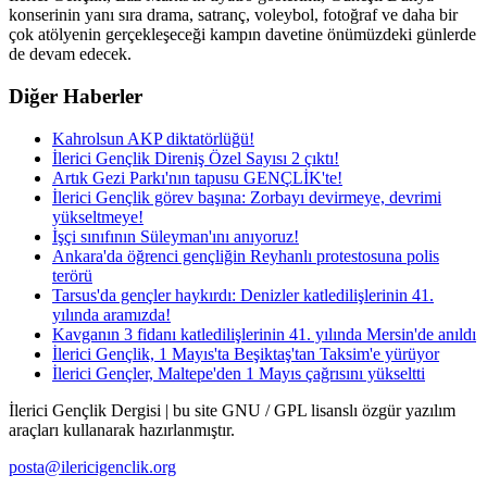
konserinin yanı sıra drama, satranç, voleybol, fotoğraf ve daha bir
çok atölyenin gerçekleşeceği kampın davetine önümüzdeki günlerde
de devam edecek.
Diğer Haberler
Kahrolsun AKP diktatörlüğü!
İlerici Gençlik Direniş Özel Sayısı 2 çıktı!
Artık Gezi Parkı'nın tapusu GENÇLİK'te!
İlerici Gençlik görev başına: Zorbayı devirmeye, devrimi
yükseltmeye!
İşçi sınıfının Süleyman'ını anıyoruz!
Ankara'da öğrenci gençliğin Reyhanlı protestosuna polis
terörü
Tarsus'da gençler haykırdı: Denizler katledilişlerinin 41.
yılında aramızda!
Kavganın 3 fidanı katledilişlerinin 41. yılında Mersin'de anıldı
İlerici Gençlik, 1 Mayıs'ta Beşiktaş'tan Taksim'e yürüyor
İlerici Gençler, Maltepe'den 1 Mayıs çağrısını yükseltti
İlerici Gençlik Dergisi | bu site GNU / GPL lisanslı özgür yazılım
araçları kullanarak hazırlanmıştır.
posta@ilericigenclik.org