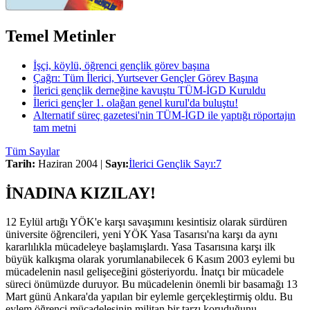
Temel Metinler
İşçi, köylü, öğrenci gençlik görev başına
Çağrı: Tüm İlerici, Yurtsever Gençler Görev Başına
İlerici gençlik derneğine kavuştu TÜM-İGD Kuruldu
İlerici gençler 1. olağan genel kurul'da buluştu!
Alternatif süreç gazetesi'nin TÜM-İGD ile yaptığı röportajın
tam metni
Tüm Sayılar
Tarih:
Haziran 2004 |
Sayı:
İlerici Gençlik Sayı:7
İNADINA KIZILAY!
12 Eylül artığı YÖK'e karşı savaşımını kesintisiz olarak sürdüren
üniversite öğrencileri, yeni YÖK Yasa Tasarısı'na karşı da aynı
kararlılıkla mücadeleye başlamışlardı. Yasa Tasarısına karşı ilk
büyük kalkışma olarak yorumlanabilecek 6 Kasım 2003 eylemi bu
mücadelenin nasıl gelişeceğini gösteriyordu. İnatçı bir mücadele
süreci önümüzde duruyor. Bu mücadelenin önemli bir basamağı 13
Mart günü Ankara'da yapılan bir eylemle gerçekleştirmiş oldu. Bu
eylem öğrenci mücadelesinin militan bir tarzı koruduğunu