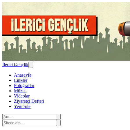
İlerici Gençlik
Anasayfa
Linkler
Fotoğraflar
Müzik
Videolar
Ziyaretçi Defteri
Yeni Site