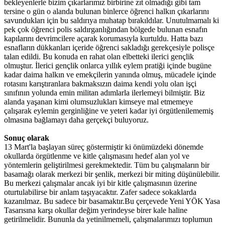
bekleyenlerle bizim çıkarlarımız birbirine zıt olmadığı gibi tam
tersine o gün o alanda bulunan binlerce öğrenci halkın çıkarlarını
savundukları için bu saldırıya muhatap bırakıldılar. Unutulmamalı ki
pek çok öğrenci polis saldırganlığından bölgede bulunan esnafın
kapılarını devrimcilere açarak korumasıyla kurtuldu. Hatta bazı
esnafların dükkanları içeride öğrenci sakladığı gerekçesiyle polisçe
talan edildi. Bu konuda en rahat olan elbetteki ilerici gençlik
olmuştur. İlerici gençlik onlarca yıllık eylem pratiği içinde bugüne
kadar daima halkın ve emekçilerin yanında olmuş, mücadele içinde
rotasını karıştıranlara bakmaksızın daima kendi yolu olan işçi
sınıfının yolunda emin militan adımlarla ilerlemeyi bilmiştir. Biz
alanda yaşanan kimi olumsuzlukları kimseye mal etmemeye
çalışarak eylemin gerginliğine ve yeteri kadar iyi örgütlenilememiş
olmasına bağlamayı daha gerçekçi buluyoruz.
Sonuç olarak
13 Mart'la başlayan süreç göstermiştir ki önümüzdeki dönemde
okullarda örgütlenme ve kitle çalışmasını hedef alan yol ve
yöntemlerin geliştirilmesi gerekmektedir. Tüm bu çalışmaların bir
basamağı olarak merkezi bir şenlik, merkezi bir miting düşünülebilir.
Bu merkezi çalışmalar ancak iyi bir kitle çalışmasının üzerine
oturtulabilirse bir anlam taşıyacaktır. Zafer sadece sokaklarda
kazanılmaz. Bu sadece bir basamaktır.Bu çerçevede Yeni YÖK Yasa
Tasarısına karşı okullar değim yerindeyse birer kale haline
getirilmelidir. Bununla da yetinilmemeli, çalışmalarımızı toplumun