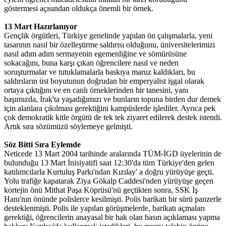
göstermesi açısından oldukça önemli bir örnek.
13 Mart Hazırlanıyor
Gençlik örgütleri, Türkiye genelinde yapılan ön çalışmalarla, yeni
tasarının nasıl bir özelleştirme saldırısı olduğunu, üniversitelerimizi
nasıl adım adım sermayenin egemenliğine ve sömürüsüne
sokacağını, buna karşı çıkan öğrencilere nasıl ve neden
soruşturmalar ve tutuklamalarla baskıya maruz kaldıkları, bu
saldırıların üst boyutunun doğrudan bir emperyalist işgal olarak
ortaya çıktığını ve en canlı örneklerinden bir tanesini, yanı
başımızda, Irak'ta yaşadığımızı ve bunların topuna birden dur demek
için alanlara çıkılması gerektiğini kampüslerde işlediler. Ayrıca pek
çok demokratik kitle örgütü de tek tek ziyaret edilerek destek istendi.
Artık sıra sözümüzü söylemeye gelmişti.
Söz Bitti Sıra Eylemde
Neticede 13 Mart 2004 tarihinde aralarında TÜM-İGD üyelerinin de
bulunduğu 13 Mart İnisiyatifi saat 12:30'da tüm Türkiye'den gelen
katılımcılarla Kurtuluş Parkı'ndan Kızılay' a doğru yürüyüşe geçti.
Yolu trafiğe kapatarak Ziya Gökalp Caddesi'nden yürüyüşe geçen
kortejin önü Mithat Paşa Köprüsü'nü geçtikten sonra, SSK İş
Hanı'nın önünde polislerce kesilmişti. Polis barikatı bir sürü panzerle
desteklenmişti. Polis ile yapılan görüşmelerde, barikatı açmaları
gerektiği, öğrencilerin anayasal bir hak olan basın açıklaması yapma