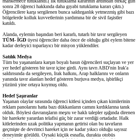
mahkemece tutuklandı.( İlk tutuklama kararının ardından birkaç gün
sonra 28 öğrenci hakkında daha gıyabi tutuklama kararı çıktı.)
Öğrencilere karşı sergilenen bunca saldırganlık yetmezmiş gibi bazı
bölgelerde kolluk kuvvetlerinin yardımına bir de sivil faşistler
katıldı.
Alanda, eylemin başından beri kararlı, tutarlı bir tavır sergileyen
TÜM- İGD
üyesi öğrenciler daha önce de olduğu gibi eylem bitene
kadar derleyici toparlayıcı bir misyon yüklendiler.
Satılık Medya
Tüm bu yaşananlara karşın boyalı basın öğrencileri suçlayan ve yer
yer hedef gösteren bir tavır içine girdi. Aynı tavrı ABD'nin Irak'a
saldırısında da sergileyen, Irak halkını, Arap halklarını ve onların
yanında tavır alanları hedef gösteren burjuva medya, işbirlikçi
yüzünü yine ortaya koymuş oldu.
Hedef Şaşıranlar
Yaşanan olaylar sırasında öğrenci kitlesi içinden çıkan kimilerinin
reklam panolarını hatta bazı dükkanların camını kırdıklarına tanık
olduk. Böylesi davranışların meşru ve haklı talepler ışığında direnen
bir harekete yarardan telafisi güç bir zarar verdiği ortadadır. Halk
kitlelerinden uzak politika yapmanın getirisi olan bu tavırların
geçmişte de devrimci hareket için ne kadar yıkıcı olduğu sayısız
deneyimle görüldü. Oysaki küçük esnafla, durakta otobüs