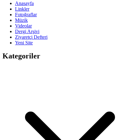
Anasayfa
Linkler
Fotoğraflar
Müzik
Videolar
Dergi Arşivi
Ziyaretçi Defteri
Yeni Site
Kategoriler