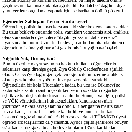
hakkını Kızılay'da kullanmak istedikleri, bu meşru talebin önüne
geçilmesinin kanunsuzluk olacağı iletildi. Bu talebe "dağılın" diye
yanıt verilerek açıklama yapmak için ise barikatın önünü gösterdi.
Egemenler Saldırgan Tavrını Sürdürüyor!
Öğrenciler, polisin bu tavrı karşısında bir süre bekleme kararı aldılar.
Bu uzun bekleyiş sırasında polis, yaptıkları yetmezmiş gibi, aralıksız
olarak anonslarla öğrencilere "dağılın yoksa müdahale ederiz"
uyarısında bulundu. Uzun bir bekleyişin ardından biranda binlerce
öğrencinin üstüne yağmur gibi gaz bombaları yağmaya başladı.
Yılgınlık Yok, Direniş Var!
Bunun üzerine meşru savunma hakkını kullanan öğrenciler bu
saldırılara karşı direnişe geçti. Ziya Gökalp Caddesi'nden ağırlıklı
olarak Cebeci'ye doğru geri çekilen öğrencilerin üzerine aralıksız
olarak gaz bombaları yağdırıldı ve panzerlerden su sıkıldı.
Öğrencilerin bir kolu Ulucanlar'a kadar, bir ucu ise Dikimevi'ne
kadar adeta santim santim çekilirken şehrin sokakları özgürlük,
eşitlik ve kardeşlik dolu sloganlarla doldu. Sonuçta valiliğin, polisin
ve YÖK yöneticilerinin hukuksuzlukları, kanunsuz tavırları
yüzünden Ankara savaş alanına döndü. Biber gazına maruz kalan
bazı arkadaşlarımız hastanelere kaldırıldı ve bunların bir kaçı
hastaneden göz altına alındı. Saldırı esnasında iki TÜM-İGD üyesi
öğrenci arkadaşlarımız da yaralandı. Ayrıca çeşitli şehirlerde okuyan
67 arkadaşımız göz altına alındı ve bunların 13'ü çıkarıldıkları