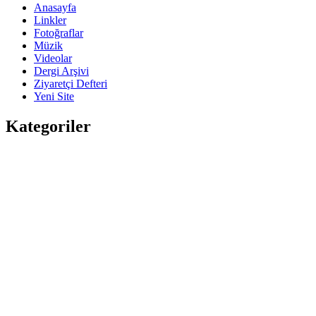
Anasayfa
Linkler
Fotoğraflar
Müzik
Videolar
Dergi Arşivi
Ziyaretçi Defteri
Yeni Site
Kategoriler