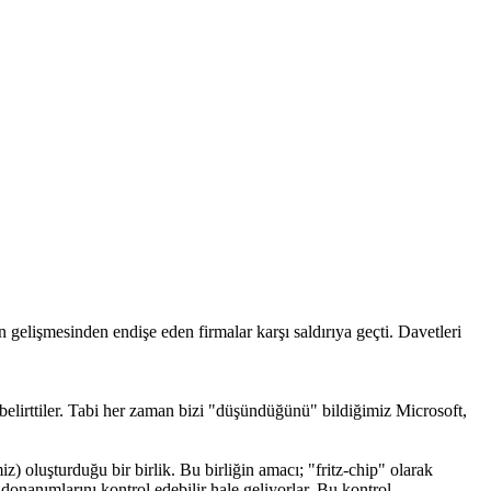
 gelişmesinden endişe eden firmalar karşı saldırıya geçti. Davetleri
 belirttiler. Tabi her zaman bizi "düşündüğünü" bildiğimiz Microsoft,
) oluşturduğu bir birlik. Bu birliğin amacı; "fritz-chip" olarak
r donanımlarını kontrol edebilir hale geliyorlar. Bu kontrol