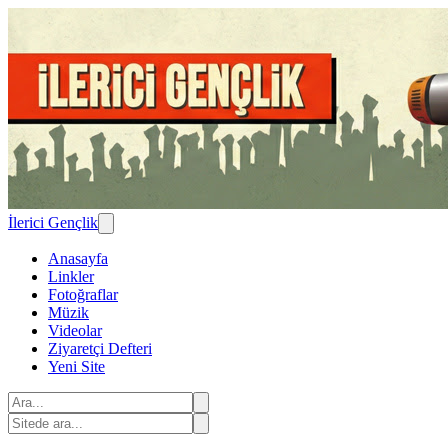
İlerici Gençlik
Anasayfa
Linkler
Fotoğraflar
Müzik
Videolar
Ziyaretçi Defteri
Yeni Site