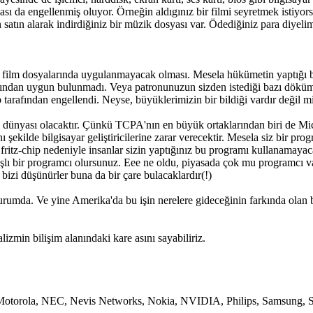
 da engellenmiş oluyor. Örneğin aldıgınız bir filmi seyretmek istiyorsu
 satın alarak indirdiğiniz bir müzik dosyası var. Ödediğiniz para diyeli
m dosyalarında uygulanmayacak olması. Mesela hükümetin yaptığı bazı h
afından uygun bulunmadı. Veya patronunuzun sizden istediği bazı döküma
 tarafından engellendi. Neyse, büyüklerimizin bir bildiği vardır değil mi?
ünyası olacaktır. Çünkü TCPA'nın en büyük ortaklarından biri de Micros
 şekilde bilgisayar geliştiricilerine zarar verecektir. Mesela siz bir p
 fritz-chip nedeniyle insanlar sizin yaptığınız bu programı kullanamaya
şlı bir programcı olursunuz. Eee ne oldu, piyasada çok mu programcı va
bizi düşünürler buna da bir çare bulacaklardır(!)
mda. Ve yine Amerika'da bu işin nerelere gideceğinin farkında olan bir
lizmin bilişim alanındaki kare asını sayabiliriz.
r, Motorola, NEC, Nevis Networks, Nokia, NVIDIA, Philips, Samsung, 