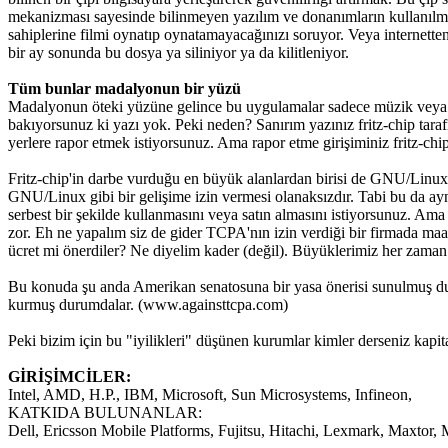
mekanizması sayesinde bilinmeyen yazılım ve donanımların kullanılması
sahiplerine filmi oynatıp oynatamayacağınızı soruyor. Veya internetten
bir ay sonunda bu dosya ya siliniyor ya da kilitleniyor.
Tüm bunlar madalyonun bir yüzü
Madalyonun öteki yüzüne gelince bu uygulamalar sadece müzik veya fil
bakıyorsunuz ki yazı yok. Peki neden? Sanırım yazınız fritz-chip tar
yerlere rapor etmek istiyorsunuz. Ama rapor etme girişiminiz fritz-chip
Fritz-chip'in darbe vurduğu en büyük alanlardan birisi de GNU/Linux d
GNU/Linux gibi bir gelişime izin vermesi olanaksızdır. Tabi bu da aynı
serbest bir şekilde kullanmasını veya satın almasını istiyorsunuz. Ama
zor. Eh ne yapalım siz de gider TCPA'nın izin verdiği bir firmada maa
ücret mi önerdiler? Ne diyelim kader (değil). Büyüklerimiz her zaman 
Bu konuda şu anda Amerikan senatosuna bir yasa önerisi sunulmuş duru
kurmuş durumdalar. (www.againsttcpa.com)
Peki bizim için bu "iyilikleri" düşünen kurumlar kimler derseniz kapita
GİRİŞİMCİLER:
Intel, AMD, H.P., IBM, Microsoft, Sun Microsystems, Infineon,
KATKIDA BULUNANLAR:
Dell, Ericsson Mobile Platforms, Fujitsu, Hitachi, Lexmark, Maxto