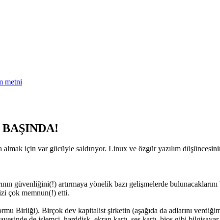
am metni
 BAŞINDA!
 almak için var gücüyle saldırıyor. Linux ve özgür yazılım düşüncesinin
ının güvenliğini(!) artırmaya yönelik bazı gelişmelerde bulunacaklarını
bizi çok memnun(!) etti.
 Birliği). Birçok dev kapitalist şirketin (aşağıda da adlarını verdiğimiz
 sayesinde de işlemci, harddisk, ekran kartı, ses kartı, bios gibi bilgisaya