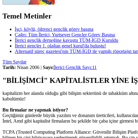
Temel Metinler
İşçi, köylü, öğrenci gençlik görev başına
Çağrı: Tüm İlerici, Yurtsever Gençler Görev Başına
İlerici gençlik derneğine kavuştu TÜM-İGD Kuruldu
İlerici gençler 1. olağan genel kurul'da buluştu!
Alternatif süreç gazetesi'nin TÜM-İGD ile yaptığı röportajın t
Tüm Sayılar
Tarih:
Nisan 2006 |
Sayı:
İlerici Gençlik Sayı:11
"BİLİŞİMCİ" KAPİTALİSTLER YİNE İŞ
kapitalizm her alanda olduğu gibi bilişim sekterünü de tahakküm altına
kabulümüz!
Bu firmalar ne yapmak istiyor?
Geçtiğimiz günlerde büyük yazılım ve donanım üreticileri, kullanıcılar
İntel, Amd gibi kapitalist firmaların bu şekilde bir çaba içine girmesi 
TCPA (Trusted Computing Platform Alliance: Güvenilir Bilişim Platformu
bilinen bir çipi bilgisayara yerleştirerek güvenilirliği artırmak. Bu çip