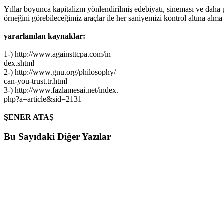
Yıllar boyunca kapitalizm yönlendirilmiş edebiyatı, sineması ve daha
örneğini görebileceğimiz araçlar ile her saniyemizi kontrol altına alm
yararlanılan kaynaklar:
1-) http://www.againsttcpa.com/in
dex.shtml
2-) http://www.gnu.org/philosophy/
can-you-trust.tr.html
3-) http://www.fazlamesai.net/index.
php?a=article&sid=2131
ŞENER ATAŞ
Bu Sayıdaki Diğer Yazılar