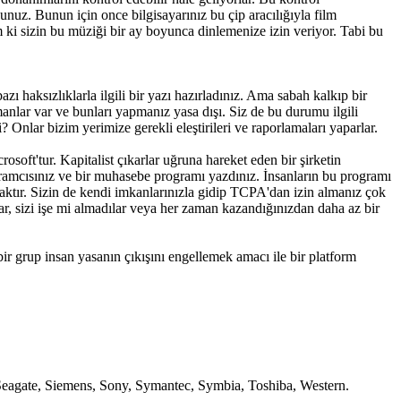
nuz. Bunun için once bilgisayarınız bu çip aracılığıyla film
m ki sizin bu müziği bir ay boyunca dinlemenize izin veriyor. Tabi bu
aksızlıklarla ilgili bir yazı hazırladınız. Ama sabah kalkıp bir
nlar var ve bunları yapmanız yasa dışı. Siz de bu durumu ilgili
 Onlar bizim yerimize gerekli eleştirileri ve raporlamaları yaparlar.
oft'tur. Kapitalist çıkarlar uğruna hareket eden bir şirketin
rogramcısınız ve bir muhasebe programı yazdınız. İnsanların bu programı
caktır. Sizin de kendi imkanlarınızla gidip TCPA'dan izin almanız çok
r, sizi işe mi almadılar veya her zaman kazandığınızdan daha az bir
 grup insan yasanın çıkışını engellemek amacı ile bir platform
Seagate, Siemens, Sony, Symantec, Symbia, Toshiba, Western.