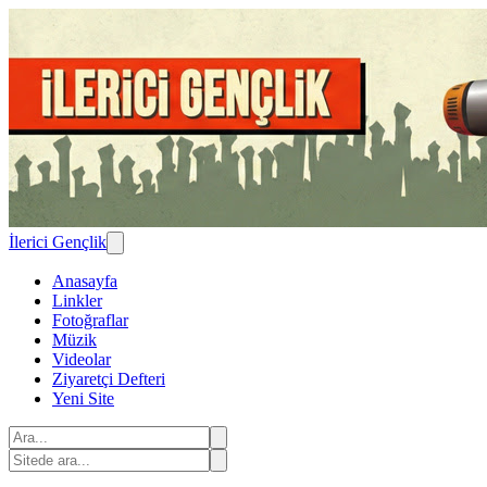
İlerici Gençlik
Anasayfa
Linkler
Fotoğraflar
Müzik
Videolar
Ziyaretçi Defteri
Yeni Site