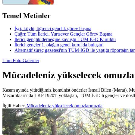
Temel Metinler
İşçi, köylü, öğrenci gençlik görev başına
Çağrı: Tüm İlerici, Yurtsever Gençler Görev Başına
İlerici gençlik derneğine kavuştu TÜM-İGD Kuruldu
İlerici gençler 1. olağan genel kurul'da buluştu!
Alternatif süreç gazetesi'nin TÜM-İGD ile yaptığı röportajın t
Tüm Foto Galeriler
Mücadeleniz yükselecek omuzla
Kasım ayında yitirdiğimiz komünist önderler İsmail Bilen (Marat), M
Mezarlıkları'nda TKP 1920'li yoldaşları, TÜM-İGD'li gençler ve dostlar
İlgili Haber:
Mücadeleniz yükselecek omuzlarımızda