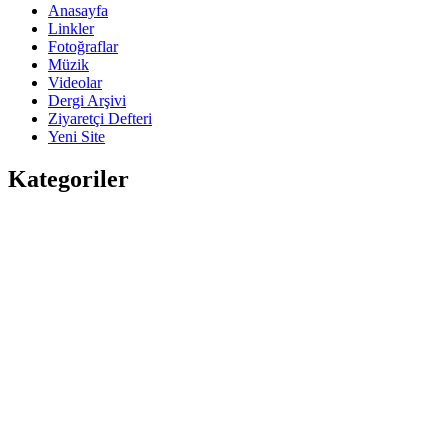
Anasayfa
Linkler
Fotoğraflar
Müzik
Videolar
Dergi Arşivi
Ziyaretçi Defteri
Yeni Site
Kategoriler