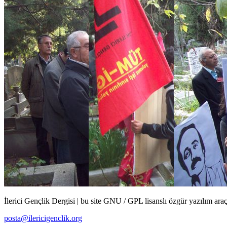
İlerici Gençlik Dergisi | bu site GNU / GPL lisanslı özgür yazılım araçl
posta@ilericigenclik.org