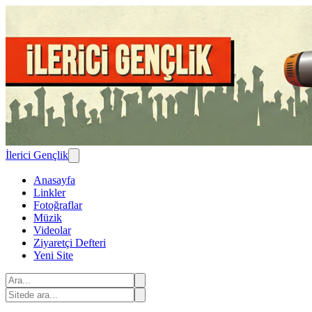
İlerici Gençlik
Anasayfa
Linkler
Fotoğraflar
Müzik
Videolar
Ziyaretçi Defteri
Yeni Site