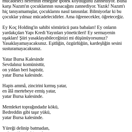
mücadeleci neferinin emeğine ipotek koyduğunu zannediyor. Buna
karşı Nazım'ın çocuklarının susacağını zannediyor. Yazık! Nazım'ı
hiç tanıyamamışlar, çocuklarını nasıl tanısınlar. Bilmiyorlar ki bu
çocuklar yılmaz mücadelecidirler. Ama öğrenecekler, öğreteceğiz.
Ey Koç Holding'in sahibi sömürücü para babaları! Ey onların
yardakçıları Yapı Kredi Yayınları yöneticileri! Ey sermayenin
uşakları! Şiiri yasaklayabileceğinizi mi düşünüyorsunuz?
Yasaklayamayacaksınız. Eşitliğin, özgürlüğün, kardeşliğin sesini
susturamayacaksınız.
Yatar Bursa Kalesinde
Sevdalınız komünisttir,
on yıldan beri hapistir,
yatar Bursa kalesinde.
Hapis ammâ, zincirini kırmış yatar,
en âlâ mertebeye ermiş yatar,
yatar Bursa kalesinde.
Memleket toprağındadır kökü,
Bedreddin gibi taşır yükü,
yatar Bursa kalesinde.
Yüreği delinip batmadan,