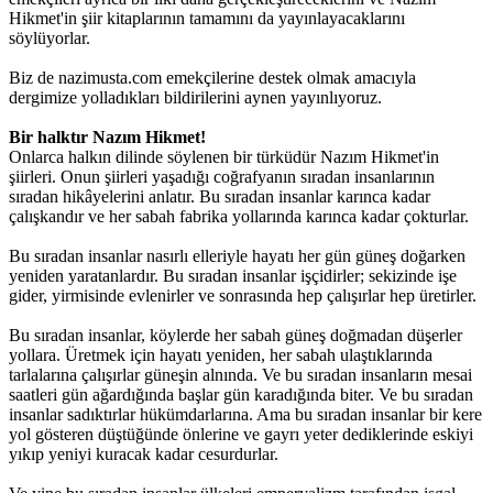
Hikmet'in şiir kitaplarının tamamını da yayınlayacaklarını
söylüyorlar.
Biz de nazimusta.com emekçilerine destek olmak amacıyla
dergimize yolladıkları bildirilerini aynen yayınlıyoruz.
Bir halktır Nazım Hikmet!
Onlarca halkın dilinde söylenen bir türküdür Nazım Hikmet'in
şiirleri. Onun şiirleri yaşadığı coğrafyanın sıradan insanlarının
sıradan hikâyelerini anlatır. Bu sıradan insanlar karınca kadar
çalışkandır ve her sabah fabrika yollarında karınca kadar çokturlar.
Bu sıradan insanlar nasırlı elleriyle hayatı her gün güneş doğarken
yeniden yaratanlardır. Bu sıradan insanlar işçidirler; sekizinde işe
gider, yirmisinde evlenirler ve sonrasında hep çalışırlar hep üretirler.
Bu sıradan insanlar, köylerde her sabah güneş doğmadan düşerler
yollara. Üretmek için hayatı yeniden, her sabah ulaştıklarında
tarlalarına çalışırlar güneşin alnında. Ve bu sıradan insanların mesai
saatleri gün ağardığında başlar gün karadığında biter. Ve bu sıradan
insanlar sadıktırlar hükümdarlarına. Ama bu sıradan insanlar bir kere
yol gösteren düştüğünde önlerine ve gayrı yeter dediklerinde eskiyi
yıkıp yeniyi kuracak kadar cesurdurlar.