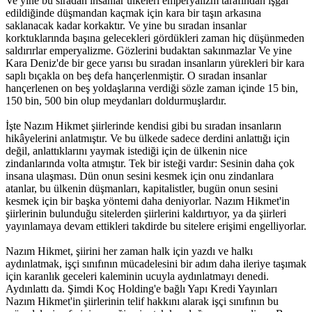
Ve yine bu sıradan insanlar ülkeleri emperyalizm tarafından işgal
edildiğinde düşmandan kaçmak için kara bir taşın arkasına
saklanacak kadar korkaktır. Ve yine bu sıradan insanlar
korktuklarında başına gelecekleri gördükleri zaman hiç düşünmeden
saldırırlar emperyalizme. Gözlerini budaktan sakınmazlar Ve yine
Kara Deniz'de bir gece yarısı bu sıradan insanların yürekleri bir kara
saplı bıçakla on beş defa hançerlenmiştir. O sıradan insanlar
hançerlenen on beş yoldaşlarına verdiği sözle zaman içinde 15 bin,
150 bin, 500 bin olup meydanları doldurmuşlardır.
İşte Nazım Hikmet şiirlerinde kendisi gibi bu sıradan insanların
hikâyelerini anlatmıştır. Ve bu ülkede sadece derdini anlattığı için
değil, anlattıklarını yaymak istediği için de ülkenin nice
zindanlarında volta atmıştır. Tek bir isteği vardır: Sesinin daha çok
insana ulaşması. Dün onun sesini kesmek için onu zindanlara
atanlar, bu ülkenin düşmanları, kapitalistler, bugün onun sesini
kesmek için bir başka yöntemi daha deniyorlar. Nazım Hikmet'in
şiirlerinin bulunduğu sitelerden şiirlerini kaldırtıyor, ya da şiirleri
yayınlamaya devam ettikleri takdirde bu sitelere erişimi engelliyorlar.
Nazım Hikmet, şiirini her zaman halk için yazdı ve halkı
aydınlatmak, işçi sınıfının mücadelesini bir adım daha ileriye taşımak
için karanlık geceleri kaleminin ucuyla aydınlatmayı denedi.
Aydınlattı da. Şimdi Koç Holding'e bağlı Yapı Kredi Yayınları
Nazım Hikmet'in şiirlerinin telif hakkını alarak işçi sınıfının bu