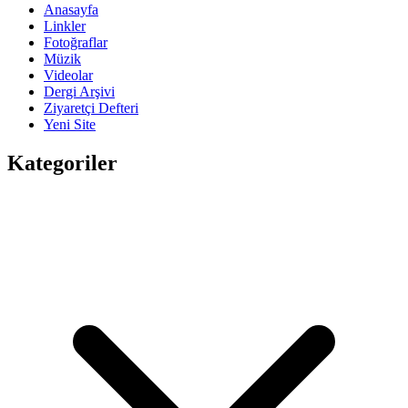
Anasayfa
Linkler
Fotoğraflar
Müzik
Videolar
Dergi Arşivi
Ziyaretçi Defteri
Yeni Site
Kategoriler