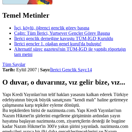
Temel Metinler
İşçi, köylü, öğrenci gençlik görev başına
Çağrı: Tüm İlerici, Yurtsever Gençler Görev Başına
İlerici gençlik derneğine kavuştu TÜM-İGD Kuruldu
İlerici gençler 1. olağan genel kurul'da buluştu!
Alternatif süreç gazetesi'nin TÜM-İGD ile yaptığı röportajın
tam metni
Tüm Sayılar
Tarih:
Eylül 2007 |
Sayı:
İlerici Gençlik Sayı:14
O duvar, o duvarınız, vız gelir bize, vız...
Yapı Kredi Yayınları'nın telif hakları yasasını kalkan ederek Türkiye
edebiyatının birçok büyük sanatçısını "kendi malı" haline getirmeye
çalışmasına karşı tepkiler eyleme dönüştü.
Bu tepkilerden birisi de nazimusta.com. Yapı Kredi Yayınları'nın
Nazım Hikmet'in şiirlerini engelleme girişiminin ardından yayın
hayatına başlayan nazimusta.com, ziyaretçilerin desteği ile bugüne
kadar Nazım Hikmet'in 300'e yakın şiirini yayınladı. nazimusta.com
emekçileri ayrıca bir ilki daha gerçekleştireceklerini ve Nazım