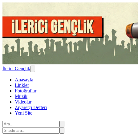
İlerici Gençlik
Anasayfa
Linkler
Fotoğraflar
Müzik
Videolar
Ziyaretçi Defteri
Yeni Site