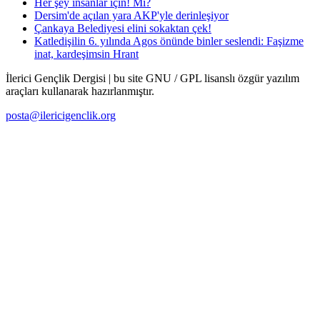
Her şey insanlar için! Mi?
Dersim'de açılan yara AKP'yle derinleşiyor
Çankaya Belediyesi elini sokaktan çek!
Katledişilin 6. yılında Agos önünde binler seslendi: Faşizme
inat, kardeşimsin Hrant
İlerici Gençlik Dergisi | bu site GNU / GPL lisanslı özgür yazılım
araçları kullanarak hazırlanmıştır.
posta@ilericigenclik.org