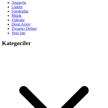
Anasayfa
Linkler
Fotoğraflar
Müzik
Videolar
Dergi Arşivi
Ziyaretçi Defteri
Yeni Site
Kategoriler