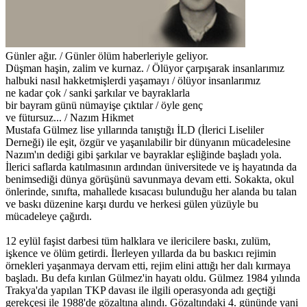
Günler ağır. / Günler ölüm haberleriyle geliyor.
Düşman haşin, zalim ve kurnaz. / Ölüyor çarpışarak insanlarımız
halbuki nasıl hakketmişlerdi yaşamayı / ölüyor insanlarımız
ne kadar çok / sanki şarkılar ve bayraklarla
bir bayram günü nümayişe çıktılar / öyle genç
ve fütursuz... / Nazım Hikmet
Mustafa Gülmez lise yıllarında tanıştığı İLD (İlerici Liseliler
Derneği) ile eşit, özgür ve yaşanılabilir bir dünyanın mücadelesine
Nazım'ın dediği gibi şarkılar ve bayraklar eşliğinde başladı yola.
İlerici saflarda katılmasının ardından üniversitede ve iş hayatında da
benimsediği dünya görüşünü savunmaya devam etti. Sokakta, okul
önlerinde, sınıfta, mahallede kısacası bulunduğu her alanda bu talan
ve baskı düzenine karşı durdu ve herkesi gülen yüzüyle bu
mücadeleye çağırdı.
12 eylül faşist darbesi tüm halklara ve ilericilere baskı, zulüm,
işkence ve ölüm getirdi. İlerleyen yıllarda da bu baskıcı rejimin
örnekleri yaşanmaya dervam etti, rejim elini attığı her dalı kırmaya
başladı. Bu defa kırılan Gülmez'in hayatı oldu. Gülmez 1984 yılında
Trakya'da yapılan TKP davası ile ilgili operasyonda adı geçtiği
gerekçesi ile 1988'de gözaltına alındı. Gözaltındaki 4. gününde yani