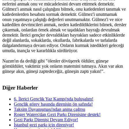
neferini anmak onu ve mücadelesini devam ettirmek demektir.
Gülmez'i anmak nasıl çalıştığını bilmek, onu katledenleri tanımak ve
katledenlerden hesabını sormak demektir. Gülmez'i unutmamak
onun yaşatmaya çalıştığı değerleri unutmamaktır. Gülmez'i ve nice
katledilen devrimcileri anmak, neden katledildiklerini bilmek, dersler
çıkarmak, onlardan örnek almak ve taşıdıkları bayrağı devralmak
demektir. İlerici gençler devraldıkları bayrakları sadece etkinliklerde
değil alanlarda, sokaklarda, okullarda, fabrikalarda ve tarlalarda
dalgalandırmaya devam ediyor. Onların kurmak istedikleri geleceği
umutla, inançla ve kararlılıkla sürdürüyor.
Nazım'ın da dediği gibi "ölenler dövüşerek öldüler, güneşe
gömüldüler, vaktimiz yok onların matemini tutmaya. Akın var akın
güneşe akın, güneşi zaptedeceğiz, güneşin zaptı yakın!".
Diğer Haberler
6. İlerici Gençlik Yaz Kampı'nda buluşalım!
Gençlik görev başında direnişin ön safında!
Taksim Dayanışması'ndan anma çağrısı
Roger Waters'dan Gezi Parkı Direnişine destek!
Gezi Parkı Direnişi Devam Ediyor!
İstanbul gezi parkı için direniyor!