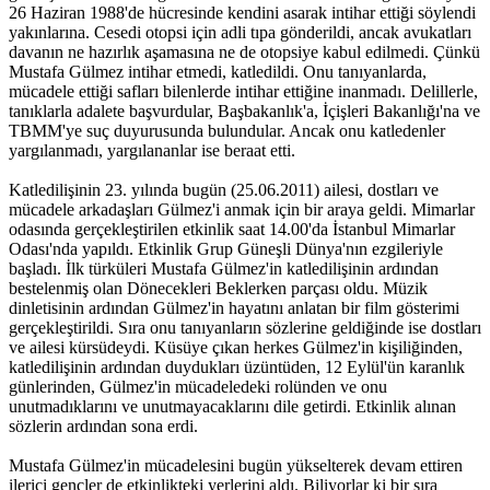
26 Haziran 1988'de hücresinde kendini asarak intihar ettiği söylendi
yakınlarına. Cesedi otopsi için adli tıpa gönderildi, ancak avukatları
davanın ne hazırlık aşamasına ne de otopsiye kabul edilmedi. Çünkü
Mustafa Gülmez intihar etmedi, katledildi. Onu tanıyanlarda,
mücadele ettiği safları bilenlerde intihar ettiğine inanmadı. Delillerle,
tanıklarla adalete başvurdular, Başbakanlık'a, İçişleri Bakanlığı'na ve
TBMM'ye suç duyurusunda bulundular. Ancak onu katledenler
yargılanmadı, yargılananlar ise beraat etti.
Katledilişinin 23. yılında bugün (25.06.2011) ailesi, dostları ve
mücadele arkadaşları Gülmez'i anmak için bir araya geldi. Mimarlar
odasında gerçekleştirilen etkinlik saat 14.00'da İstanbul Mimarlar
Odası'nda yapıldı. Etkinlik Grup Güneşli Dünya'nın ezgileriyle
başladı. İlk türküleri Mustafa Gülmez'in katledilişinin ardından
bestelenmiş olan Dönecekleri Beklerken parçası oldu. Müzik
dinletisinin ardından Gülmez'in hayatını anlatan bir film gösterimi
gerçekleştirildi. Sıra onu tanıyanların sözlerine geldiğinde ise dostları
ve ailesi kürsüdeydi. Küsüye çıkan herkes Gülmez'in kişiliğinden,
katledilişinin ardından duydukları üzüntüden, 12 Eylül'ün karanlık
günlerinden, Gülmez'in mücadeledeki rolünden ve onu
unutmadıklarını ve unutmayacaklarını dile getirdi. Etkinlik alınan
sözlerin ardından sona erdi.
Mustafa Gülmez'in mücadelesini bugün yükselterek devam ettiren
ilerici gençler de etkinlikteki yerlerini aldı. Biliyorlar ki bir sıra