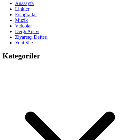
Anasayfa
Linkler
Fotoğraflar
Müzik
Videolar
Dergi Arşivi
Ziyaretçi Defteri
Yeni Site
Kategoriler