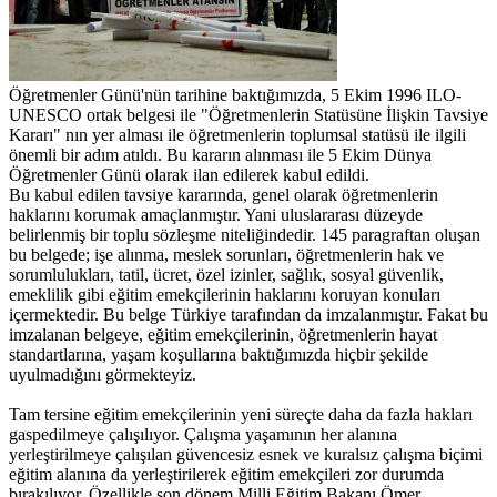
Öğretmenler Günü'nün tarihine baktığımızda, 5 Ekim 1996 ILO-
UNESCO ortak belgesi ile "Öğretmenlerin Statüsüne İlişkin Tavsiye
Kararı" nın yer alması ile öğretmenlerin toplumsal statüsü ile ilgili
önemli bir adım atıldı. Bu kararın alınması ile 5 Ekim Dünya
Öğretmenler Günü olarak ilan edilerek kabul edildi.
Bu kabul edilen tavsiye kararında, genel olarak öğretmenlerin
haklarını korumak amaçlanmıştır. Yani uluslararası düzeyde
belirlenmiş bir toplu sözleşme niteliğindedir. 145 paragraftan oluşan
bu belgede; işe alınma, meslek sorunları, öğretmenlerin hak ve
sorumlulukları, tatil, ücret, özel izinler, sağlık, sosyal güvenlik,
emeklilik gibi eğitim emekçilerinin haklarını koruyan konuları
içermektedir. Bu belge Türkiye tarafından da imzalanmıştır. Fakat bu
imzalanan belgeye, eğitim emekçilerinin, öğretmenlerin hayat
standartlarına, yaşam koşullarına baktığımızda hiçbir şekilde
uyulmadığını görmekteyiz.
Tam tersine eğitim emekçilerinin yeni süreçte daha da fazla hakları
gaspedilmeye çalışılıyor. Çalışma yaşamının her alanına
yerleştirilmeye çalışılan güvencesiz esnek ve kuralsız çalışma biçimi
eğitim alanına da yerleştirilerek eğitim emekçileri zor durumda
bırakılıyor. Özellikle son dönem Milli Eğitim Bakanı Ömer