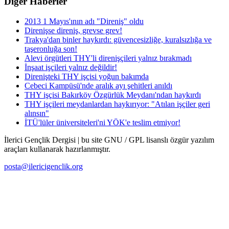
Diğer Haberler
2013 1 Mayıs'ının adı "Direniş" oldu
Direnişse direniş, grevse grev!
Trakya'dan binler haykırdı: güvencesizliğe, kuralsızlığa ve
taşeronluğa son!
Alevi örgütleri THY'li direnişçileri yalnız bırakmadı
İnşaat işçileri yalnız değildir!
Direnişteki THY işçisi yoğun bakımda
Cebeci Kampüsü'nde aralık ayı şehitleri anıldı
THY işçisi Bakırköy Özgürlük Meydanı'ndan haykırdı
THY işçileri meydanlardan haykırıyor: "Atılan işçiler geri
alınsın"
İTÜ'lüler üniversiteleri'ni YÖK'e teslim etmiyor!
İlerici Gençlik Dergisi | bu site GNU / GPL lisanslı özgür yazılım
araçları kullanarak hazırlanmıştır.
posta@ilericigenclik.org