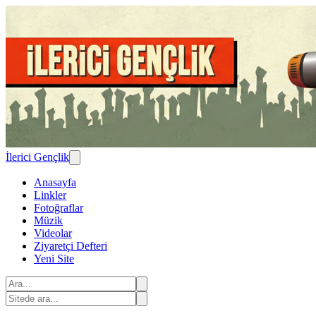
İlerici Gençlik
Anasayfa
Linkler
Fotoğraflar
Müzik
Videolar
Ziyaretçi Defteri
Yeni Site