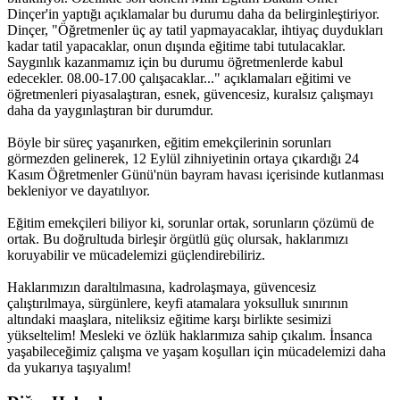
Dinçer'in yaptığı açıklamalar bu durumu daha da belirginleştiriyor.
Dinçer, "Öğretmenler üç ay tatil yapmayacaklar, ihtiyaç duydukları
kadar tatil yapacaklar, onun dışında eğitime tabi tutulacaklar.
Saygınlık kazanmamız için bu durumu öğretmenlerde kabul
edecekler. 08.00-17.00 çalışacaklar..." açıklamaları eğitimi ve
öğretmenleri piyasalaştıran, esnek, güvencesiz, kuralsız çalışmayı
daha da yaygınlaştıran bir durumdur.
Böyle bir süreç yaşanırken, eğitim emekçilerinin sorunları
görmezden gelinerek, 12 Eylül zihniyetinin ortaya çıkardığı 24
Kasım Öğretmenler Günü'nün bayram havası içerisinde kutlanması
bekleniyor ve dayatılıyor.
Eğitim emekçileri biliyor ki, sorunlar ortak, sorunların çözümü de
ortak. Bu doğrultuda birleşir örgütlü güç olursak, haklarımızı
koruyabilir ve mücadelemizi güçlendirebiliriz.
Haklarımızın daraltılmasına, kadrolaşmaya, güvencesiz
çalıştırılmaya, sürgünlere, keyfi atamalara yoksulluk sınırının
altındaki maaşlara, niteliksiz eğitime karşı birlikte sesimizi
yükseltelim! Mesleki ve özlük haklarımıza sahip çıkalım. İnsanca
yaşabileceğimiz çalışma ve yaşam koşulları için mücadelemizi daha
da yukarıya taşıyalım!