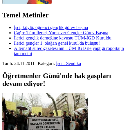
Temel Metinler
İşçi, köylü, öğrenci gençlik görev başına
Çağrı: Tüm İlerici, Yurtsever Gençler Görev Başına
İlerici gençlik derneğine kavuştu TÜM-İGD Kuruldu
İlerici gençler 1. olağan genel kurul'da buluştu!
Alternatif süreç gazetesi'nin TÜM-İGD ile yaptığı röportajın
tam metni
Tarih: 24.11.2011 | Kategori:
İşçi - Sendika
Öğretmenler Günü'nde hak gaspları
devam ediyor!