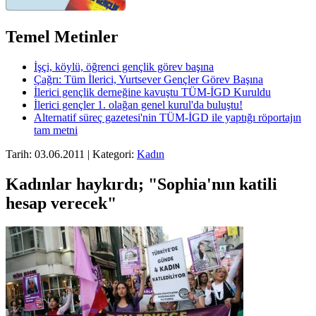
Temel Metinler
İşçi, köylü, öğrenci gençlik görev başına
Çağrı: Tüm İlerici, Yurtsever Gençler Görev Başına
İlerici gençlik derneğine kavuştu TÜM-İGD Kuruldu
İlerici gençler 1. olağan genel kurul'da buluştu!
Alternatif süreç gazetesi'nin TÜM-İGD ile yaptığı röportajın
tam metni
Tarih: 03.06.2011 | Kategori:
Kadın
Kadınlar haykırdı; "Sophia'nın katili
hesap verecek"