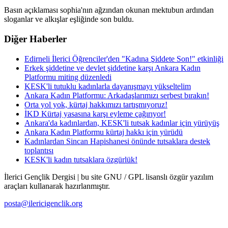
Basın açıklaması sophia'nın ağzından okunan mektubun ardından
sloganlar ve alkışlar eşliğinde son buldu.
Diğer Haberler
Edirneli İlerici Öğrenciler'den "Kadına Şiddete Son!" etkinliği
Erkek şiddetine ve devlet şiddetine karşı Ankara Kadın
Platformu miting düzenledi
KESK'li tutuklu kadınlarla dayanışmayı yükseltelim
Ankara Kadın Platformu: Arkadaşlarımızı serbest bırakın!
Orta yol yok, kürtaj hakkımızı tartışmıyoruz!
İKD Kürtaj yasasına karşı eyleme çağırıyor!
Ankara'da kadınlardan, KESK'li tutsak kadınlar için yürüyüş
Ankara Kadın Platformu kürtaj hakkı için yürüdü
Kadınlardan Sincan Hapishanesi önünde tutsaklara destek
toplantısı
KESK'li kadın tutsaklara özgürlük!
İlerici Gençlik Dergisi | bu site GNU / GPL lisanslı özgür yazılım
araçları kullanarak hazırlanmıştır.
posta@ilericigenclik.org