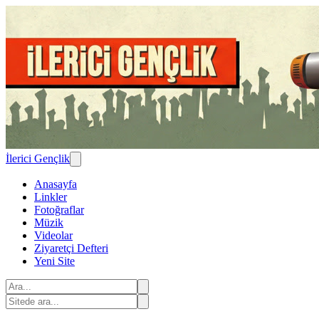
İlerici Gençlik
Anasayfa
Linkler
Fotoğraflar
Müzik
Videolar
Ziyaretçi Defteri
Yeni Site