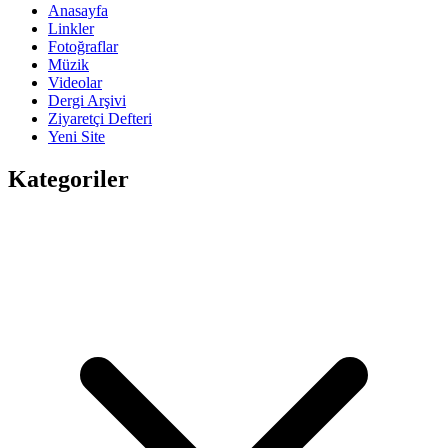
Anasayfa
Linkler
Fotoğraflar
Müzik
Videolar
Dergi Arşivi
Ziyaretçi Defteri
Yeni Site
Kategoriler