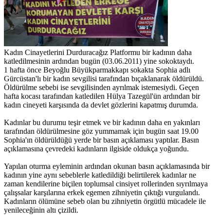
Kadın Cinayetlerini Durduracağız Platformu bir kadının daha
katledilmesinin ardından bugün (03.06.2011) yine sokoktaydı.
1 hafta önce Beyoğlu Büyükparmakkapı sokakta Sophia adlı
Gürcüstan'lı bir kadın sevgilisi tarafından bıçaklanarak öldürüldü.
Öldürülme sebebi ise sevgilisinden ayrılmak istemesiydi. Geçen
hafta kocası tarafından katledilen Hülya Tazegül'ün ardından bir
kadın cineyeti karşısında da devlet gözlerini kapatmış durumda.
Kadınlar bu durumu teşir etmek ve bir kadının daha en yakınları
tarafından öldürülmesine göz yummamak için bugün saat 19.00
Sophia'ın öldürüldüğü yerde bir basın açıklaması yaptılar. Basın
açıklamasına çevredeki kadınların ilgiside oldukça yoğundu.
Yapılan oturma eyleminin ardından okunan basın açıklamasında bir
kadının yine aynı sebeblerle katledildiği belirtilerek kadınlar ne
zaman kendilerine biçilen toplumsal cinsiyet rollerinden sıyrılmaya
çalışsalar karşılarına erkek egemen zihniyetin çıktığı vurgulandı.
Kadınların ölümüne sebeb olan bu zihniyetin örgütlü mücadele ile
yenileceğinin altı çizildi.